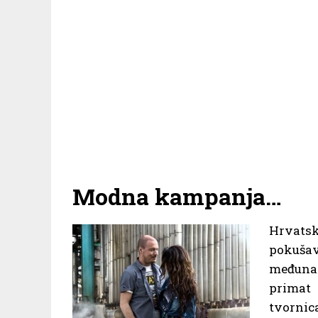
Modna kampanja…
Hrvatsk
pokuša
međunar
primat
tvorni