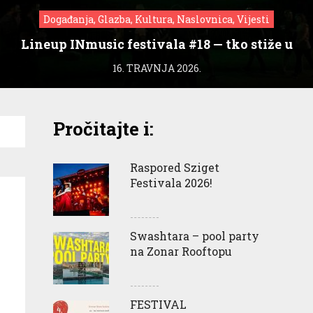
Događanja, Glazba, Kultura, Naslovnica, Vijesti
Lineup INmusic festivala #18 — tko stiže u
Zagreb?
16. TRAVNJA 2026.
Pročitajte i:
Raspored Sziget
Festivala 2026!
Swashtara – pool party
na Zonar Rooftopu
FESTIVAL