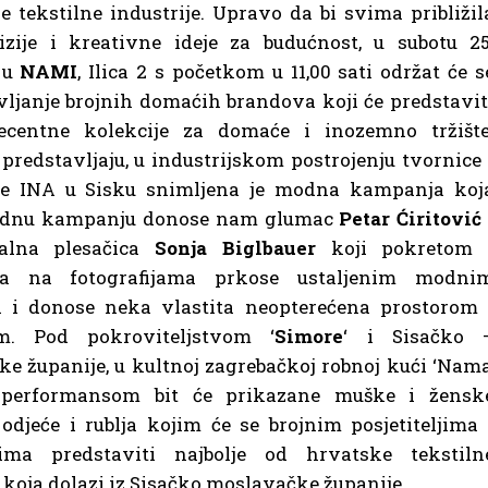
e tekstilne industrije. Upravo da bi svima približil
izije i kreativne ideje za budućnost, u subotu 25
 u
NAMI
, Ilica 2 s početkom u 11,00 sati održat će s
vljanje brojnih domaćih brandova koji će predstavit
ecentne kolekcije za domaće i inozemno tržište
predstavljaju, u industrijskom postrojenju tvornice 
ije INA u Sisku snimljena je modna kampanja koj
 modnu kampanju donose nam glumac
Petar Ćiritović
nalna
plesačica
Sonja Biglbauer
koji pokretom 
ma na fotografijama prkose ustaljenim modni
a i donose neka vlastita neopterećena prostorom 
. Pod pokroviteljstvom ‘
Simore
‘ i Sisačko 
e županije, u kultnoj zagrebačkoj robnoj kući ‘Nama
performansom bit će prikazane muške i žensk
 odjeće i rublja kojim će se brojnim posjetiteljima 
cima predstaviti najbolje od hrvatske tekstiln
e koja dolazi iz Sisačko moslavačke županije.