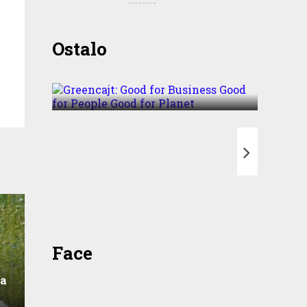
Greencajt: Good for
Ostalo
Business Good for People
Good for Planet
T
Face
na