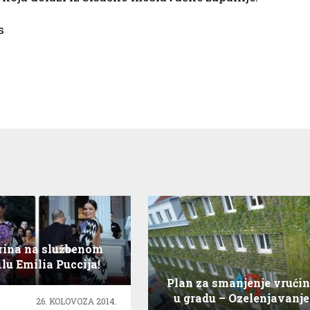
s
rina na službenom
ilu Emilia Puccija!
Plan za smanjenje vrući
u gradu – Ozelenjavanje
26. KOLOVOZA 2014.