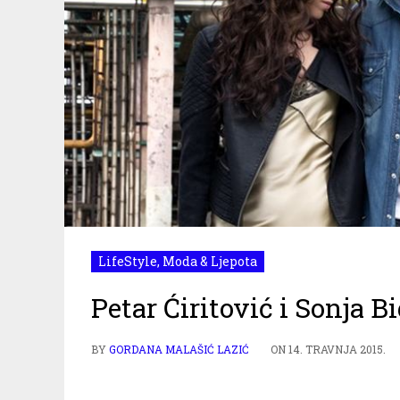
LifeStyle
,
Moda & Ljepota
Petar Ćiritović i Sonja B
BY
GORDANA MALAŠIĆ LAZIĆ
ON
14. TRAVNJA 2015.