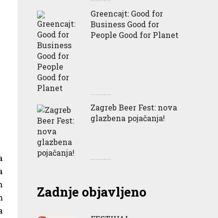
Greencajt: Good for
Business Good for
People Good for Planet
Zagreb Beer Fest: nova
glazbena pojačanja!
a
a
n
Zadnje objavljeno
m
a