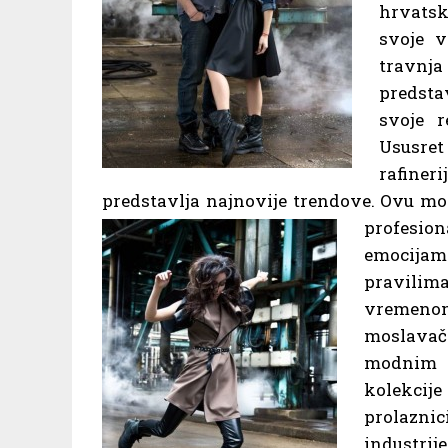
hrvatsk
svoje v
travnja
predsta
svoje r
Ususret 
rafiner
predstavlja najnovije trendove. Ovu
profesio
emocija
pravilim
vremenom
moslavačk
modnim 
kolekcije
prolazni
industrij