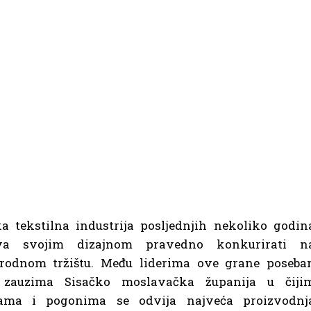
a tekstilna industrija posljednjih nekoliko godin
va svojim dizajnom pravedno konkurirati n
odnom tržištu. Među liderima ove grane poseba
 zauzima Sisačko moslavačka županija u čiji
cama i pogonima se odvija najveća proizvodnj