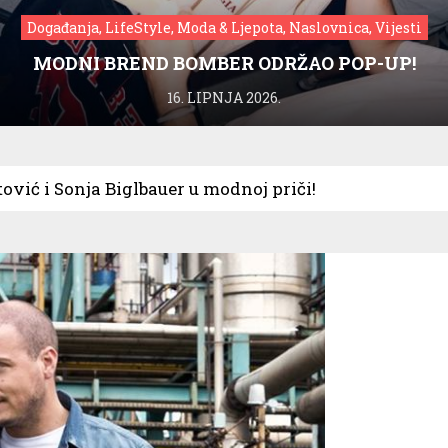
Događanja, LifeStyle, Moda & Ljepota, Naslovnica, Vijesti
MODNI BREND BOMBER ODRŽAO POP-UP!
16. LIPNJA 2026.
tović i Sonja Biglbauer u modnoj priči!