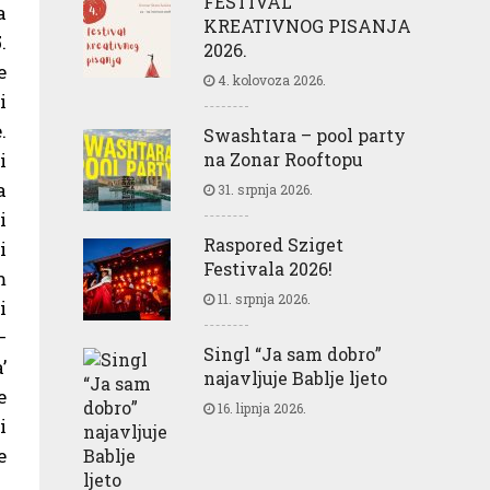
FESTIVAL
a
KREATIVNOG PISANJA
.
2026.
e
4. kolovoza 2026.
i
.
Swashtara – pool party
na Zonar Rooftopu
i
a
31. srpnja 2026.
i
Raspored Sziget
i
Festivala 2026!
m
11. srpnja 2026.
i
–
Singl “Ja sam dobro”
’
najavljuje Bablje ljeto
e
16. lipnja 2026.
i
e