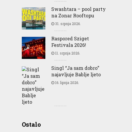
Swashtara – pool party
na Zonar Rooftopu
31. srpnja 2026.
Raspored Sziget
Festivala 2026!
11. srpnja 2026.
Singl “Ja sam dobro”
najavljuje Bablje ljeto
16. lipnja 2026.
Greencajt: Good for
Ostalo
Business Good for People