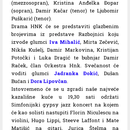
(mezzosopran), Kristina Anđelka Đopar
(sopran), Damir Kačar (tenor) te Ljubomir
Puškarić (tenor).
Drama HNK će se predstaviti glazbenim
brojevima iz predstave Razbojnici koju
izvode glumci
Iva Mihalić
, Mirta Zečević,
Nikša Kušelj, Damir Markovina, Kristijan
Potočki i Luka Dragić te bubnjar Damir
Raček, član Orkestra Hnk. Svečanost će
voditi glumci
Jadranka Đokić
, Dušan
Bućan i
Dora Lipovčan
.
Istovremeno će se u zgradi naše najveće
kazališne kuće u 19,30 sati održati
Simfonijski gypsy jazz koncert na kojem
će kao solisti nastupiti Florin Niculescu na
violini, Hugo Lippi, Steeve Laffont i Mate
Matišić na gitari, Jurica Štelma na