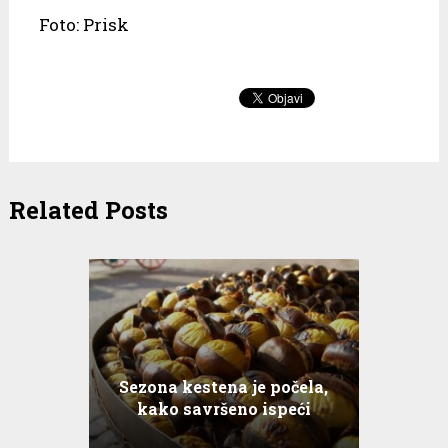
Foto: Prisk
Related Posts
Sezona kestena je počela,
kako savršeno ispeći
kestene?