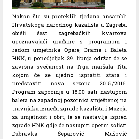
Nakon što su proteklih tjedana ansambli
Hrvatskoga narodnog kazališta u Zagrebu
obišli šest zagrebačkih kvartova
upoznavajući građane s programom i
radom umjetnika Opere, Drame i Baleta
HNK, u ponedjeljak 29. lipnja održat će se
završna svečanost na Trgu maršala Tita
kojom će se ujedno ispratiti stara i
predstaviti nova sezona 2015./2016.
Program započinje u 18,00 sati nastupom
baleta na zapadnoj pozornici smještenoj na
travnjaku između zgrade kazališta i Muzeja
za umjetnost i obrt, te se nastavlja ispred
zgrade HNK gdje će nastupiti operni solisti
Dubravka Šeparović Mušović