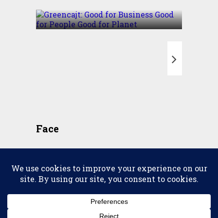
Good for Planet
T
Face