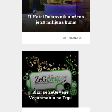
U Hotel Dubrovnik uloženo
je 20 milijuna kuna!
21. RUJNA 2013.
Bliži se ZeGeVege
Veganmania na Trgu
bana Jelačića!