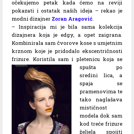
očekujemo petak kada ćemo na reviji
pokazati i ostatak naših ideja – rekao je
modni dizajner
Zoran Aragović
.
– Inspiracija mi je bila sama kolekcija
dizajnera koja je edgy, a opet zaigrana.
Kombinirala sam čvorove kose s umjetnim
krznom koje je pridodalo ekscentričnosti
frizure. Koristila sam i
pletenicu koja se
spušta po
sredini lica, a
spaja se
pramenovima te
tako naglašava
mističnost
modela dok sam
kod treće frizure
željela spojiti