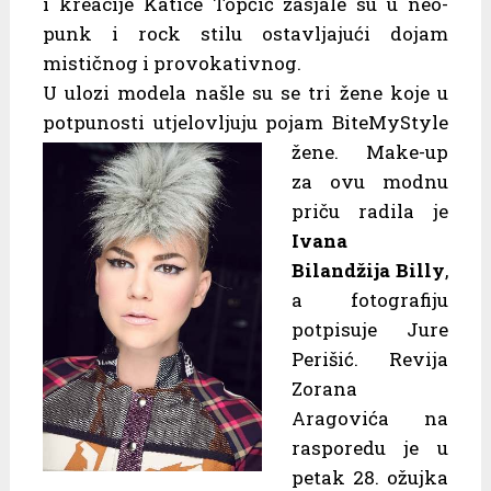
i kreacije Katice Topčić zasjale su u neo-
punk i rock stilu ostavljajući dojam
mističnog i provokativnog.
U ulozi modela našle su se tri žene koje u
potpunosti utjelovljuju pojam BiteMyStyle
žene. Make-up
za ovu modnu
priču radila je
Ivana
Bilandžija Billy
,
a fotografiju
potpisuje Jure
Perišić. Revija
Zorana
Aragovića na
rasporedu je u
petak 28. ožujka