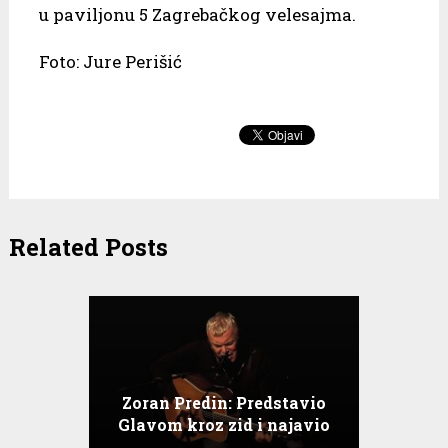
u paviljonu 5 Zagrebačkog velesajma.
Foto: Jure Perišić
Related Posts
Zoran Predin: Predstavio
Glavom kroz zid i najavio
album Zoran pjeva Arsena