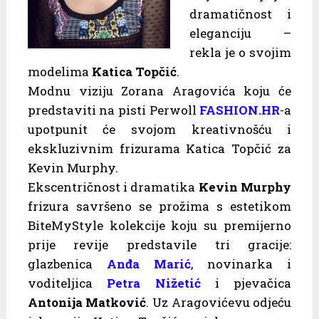
dramatičnost i
eleganciju –
rekla je o svojim
modelima
Katica Topčić
.
Modnu viziju Zorana Aragovića koju će
predstaviti na pisti Perwoll
FASHION.HR
-a
upotpunit će svojom kreativnošću i
ekskluzivnim frizurama Katica Topčić za
Kevin Murphy.
Ekscentričnost i dramatika
Kevin Murphy
frizura savršeno se prožima s estetikom
BiteMyStyle kolekcije koju su premijerno
prije revije predstavile tri gracije:
glazbenica
Anđa Marić
, novinarka i
voditeljica
Petra Nižetić
i pjevačica
Antonija Matković
. Uz Aragovićevu odjeću