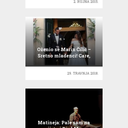
2. RUJNA 2015.
Oženio se Marin Čilić –
Sretno mladenci! Care,
najveća pobjeda
29. TRAVNJA 2018.
Matineja: Pale sam na