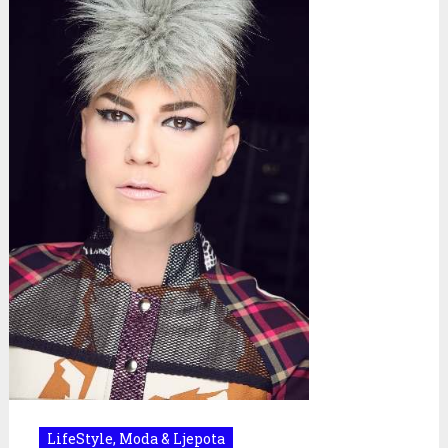
LifeStyle
,
Moda & Ljepota