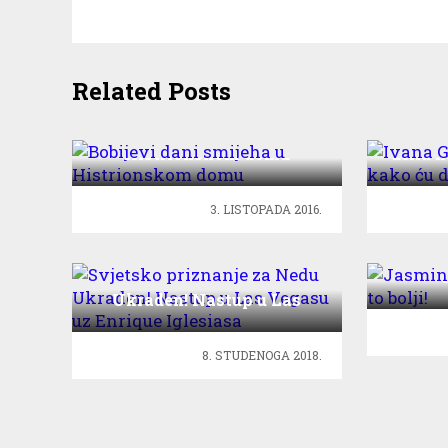
Related Posts
Bobijevi dani smijeha u
Ivan
Histrionskom domu
učila 
3. LISTOPADA 2016.
Jas
Svjetsko priznanje za Nedu
Ukraden! Nastup u Las
Vegasu uz Enrique
Iglesiasa
8. STUDENOGA 2018.