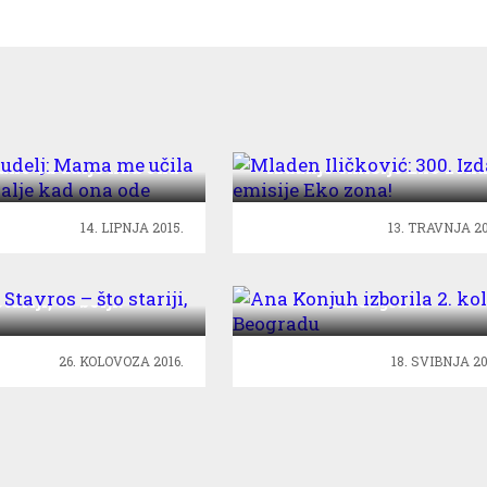
a Gudelj: Mama me
Mladen Iličković: 300.
kako ću dalje kad ona
Izdanje emisije Eko zona
ode
14. LIPNJA 2015.
13. TRAVNJA 20
min Stavros – što
Ana Konjuh izborila 2. ko
stariji, to bolji!
u Beogradu
26. KOLOVOZA 2016.
18. SVIBNJA 20