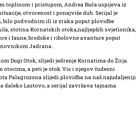
nom toplinom i pristupom, Andrea Buča uspijeva iz
uacije, otvorenost i ponajviše duh. Serijal je
, bilo podvodnim ili iz zraka poput plovidbe
ila, stotina Kornatskih otoka,najljepših svjetionika,
lore i faune, brodske i ribolovne avanture poput
tanovnikom Jadrana..
tom Dugi Otok, slijedi jedrenje Kornatima do Žirja.
 otocima, a peti je otok Vis i njegov čudesni
Rota Palagruzona slijedi plovidba na naš najudaljeniji
a daleko Lastovo, a serijal završava tajnama