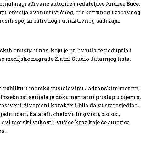
 serijal nagrađivane autorice i redateljice Andree Buče.
orju, emisija avanturističnog, edukativnog i zabavnog
ositi spoj kreativnog i atraktivnog sadržaja.
jskih emisija u nas, koju je prihvatila te poduprla i
ne medijske nagrade Zlatni Studio Jutarnjeg lista.
odi publiku u morsku pustolovinu Jadranskim morem;
osebnost serijala je dokumentarni pristup u čijem s
rastveni, živopisni karakteri, bilo da su starosjedioci
jedriličari, kalafati, chefovi, lingvisti, biolozi,
… svi morski vukovi i vučice kroz koje će autorica
ka.