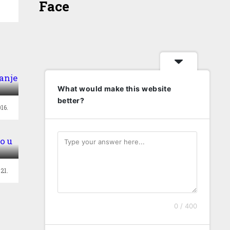
Face
!
What would make this website
better?
16.
lo
21.
0 / 400