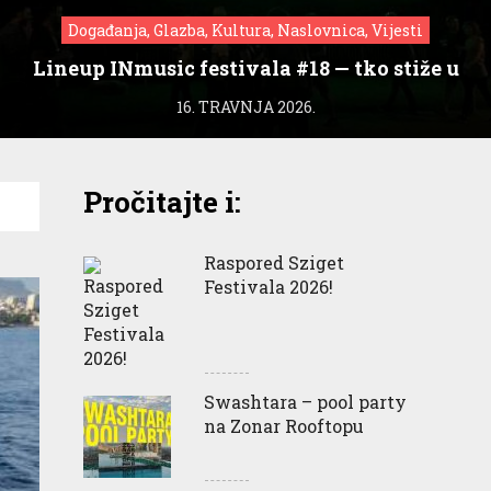
Događanja, Glazba, Kultura, Naslovnica, Vijesti
Lineup INmusic festivala #18 — tko stiže u
Zagreb?
16. TRAVNJA 2026.
Pročitajte i:
Raspored Sziget
Festivala 2026!
Swashtara – pool party
na Zonar Rooftopu