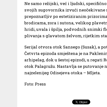
Ne samo režijski, već i ljudski, specifič
svojih sugovornika izvući neočekivane sit
prepoznatljiv po estetiziranim prizorima
brodicama, zora i sutona, velikog plavetn
hridi, uvala i špilja, podvodnih snimki f
plivanja s glavatom želvom, rijetkim s
Serijal otvora otok Sansego (Susak), a po
Četvrta epizoda smještena je na Paklenim
arhipelag, dok u šestoj epizodi, u regati 
otok Palagružu. Nastavlja se putovanje n
najzelenijeg Odisejeva otoka – Mljeta.
Foto: Press