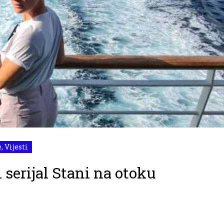
e
,
Vijesti
serijal Stani na otoku