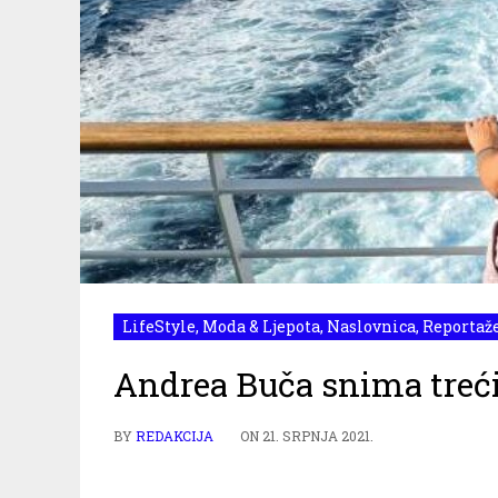
LifeStyle
,
Moda & Ljepota
,
Naslovnica
,
Reportaž
Andrea Buča snima treći 
BY
REDAKCIJA
ON
21. SRPNJA 2021.