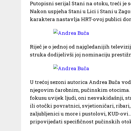
Putopisni serijal Stani na otoku, treći je
Nakon uspjeha Stani u Lici i Stani u Zag
karaktera nastavlja HRT-ovoj publici don
Riječ je o jednoj od najgledanijih televizi
struka dodijelivši joj nominaciju prestiž
U trećoj sezoni autorica Andrea Buča v
njegovim čarobnim, pučinskim otocima. P
fokusu uvijek ljudi, oni nesvakidašnji, st
ili otočki povratnici, svjetioničari, ribari, 
zaljubljenici u more i pustolovi, KUD-ovi
pripovijedati specifičnost pučinskih oto