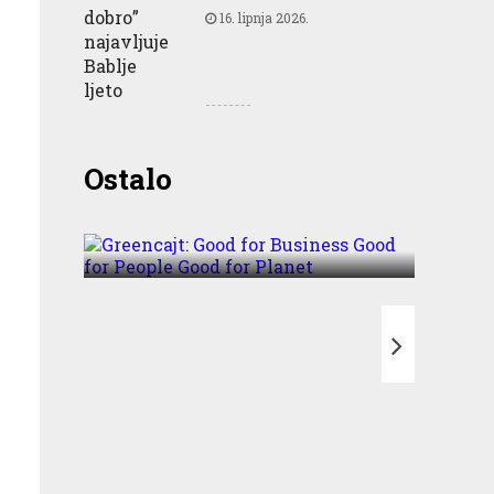
16. lipnja 2026.
Greencajt: Good for
Ostalo
Business Good for People
Good for Planet
T