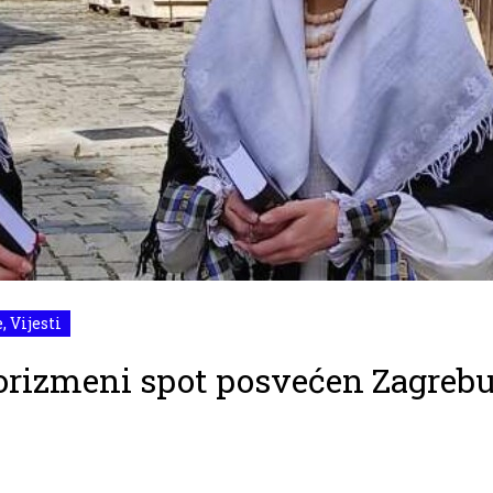
e
,
Vijesti
rizmeni spot posvećen Zagreb