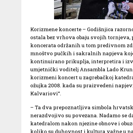
Korizmene koncerte – Godišnjica razornog
ostala bez vrhova obaju svojih tornjeva,
koncerata održanih u tom predivnom zdan
mnoštvo pučkih i sakralnih napjeva koje
kontinuirano prikuplja, interpretira i iz
umjetnički voditelj Ansambla Lado Kruno
korizmeni koncert u zagrebačkoj katedral
ožujka 2008. kada su praizvedeni napjevi 
Kalvariovi“.
– Ta dva prepoznatljiva simbola hrvatske
nerazdvojivo su povezana. Nadamo se da
katedralom nakon njezine obnove i obuz
koliko su duhovnost i kultura važne u na