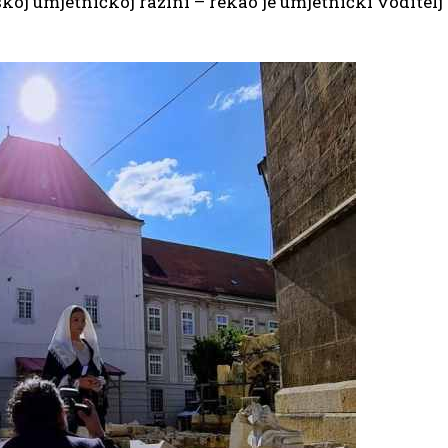
skoj umjetničkoj razini – rekao je umjetnički voditelj