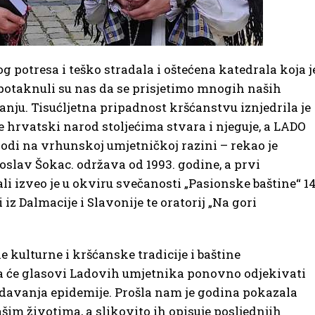
 potresa i teško stradala i oštećena katedrala koja j
 potaknuli su nas da se prisjetimo mnogih naših
ju. Tisućljetna pripadnost kršćanstvu iznjedrila je
 hrvatski narod stoljećima stvara i njeguje, a LADO
vodi na vrhunskoj umjetničkoj razini – rekao je
slav Šokac. održava od 1993. godine, a prvi
i izveo je u okviru svečanosti „Pasionske baštine“ 14
iz Dalmacije i Slavonije te oratorij „Na gori
 kulturne i kršćanske tradicije i baštine
 će glasovi Ladovih umjetnika ponovno odjekivati
davanja epidemije. Prošla nam je godina pokazala
šim životima, a slikovito ih opisuje posljednjih