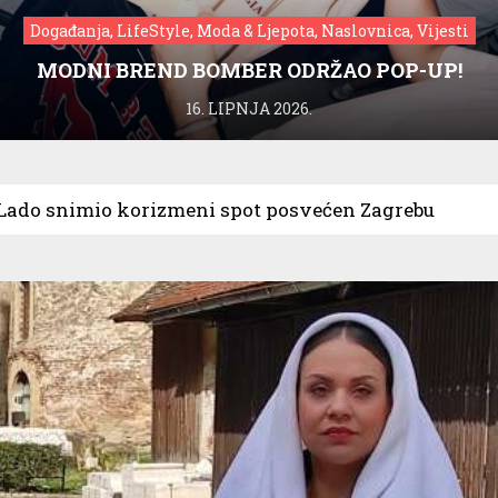
Događanja, LifeStyle, Moda & Ljepota, Naslovnica, Vijesti
MODNI BREND BOMBER ODRŽAO POP-UP!
16. LIPNJA 2026.
ado snimio korizmeni spot posvećen Zagrebu