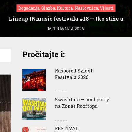
Događanja, Glazba, Kultura, Naslovnica, Vijesti
Lineup INmusic festivala #18 — tko stiže u
Zagreb?
16. TRAVNJA 2026.
Pročitajte i:
Raspored Sziget
Festivala 2026!
Swashtara – pool party
na Zonar Rooftopu
FESTIVAL