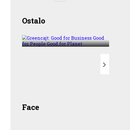
Greencajt: Good for
Ostalo
Business Good for People
Good for Planet
T
Face