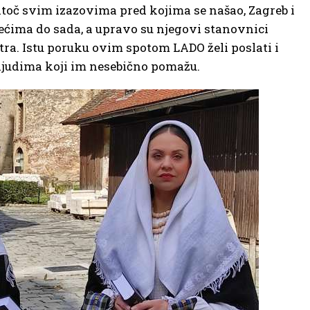
atoč svim izazovima pred kojima se našao, Zagreb i
jećima do sada, a upravo su njegovi stanovnici
utra. Istu poruku ovim spotom LADO želi poslati i
judima koji im nesebično pomažu.