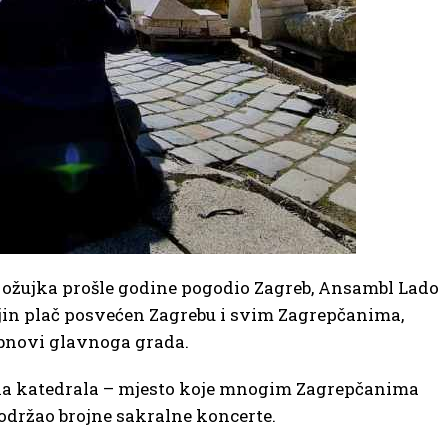
. ožujka prošle godine pogodio Zagreb, Ansambl Lado
jin plač posvećen Zagrebu i svim Zagrepčanima,
bnovi glavnoga grada.
čka katedrala – mjesto koje mnogim Zagrepčanima
 održao brojne sakralne koncerte.