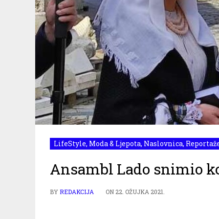
LifeStyle
,
Moda & Ljepota
,
Naslovnica
,
Reportaž
Ansambl Lado snimio ko
BY
REDAKCIJA
ON
22. OŽUJKA 2021.