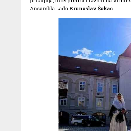
prikuplja, interpretira i izvodi na vrhun
Ansambla Lado
Krunoslav Šokac
.