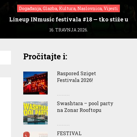
Događanja, Glazba, Kultura, Naslovnica, Vijesti
Lineup INmusic festivala #18 — tko stiže u
Zagreb?
16. TRAVNJA 2026.
Pročitajte i:
Raspored Sziget
Festivala 2026!
Swashtara – pool party
na Zonar Rooftopu
FESTIVAL