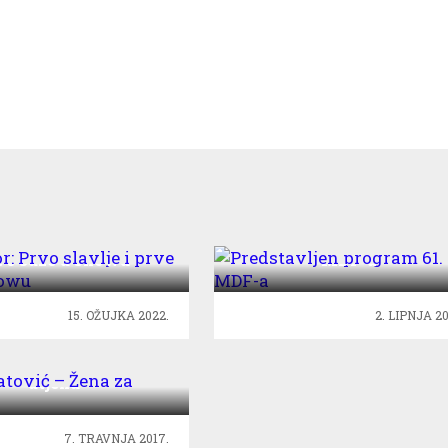
vor: Prvo slavlje i
Predstavljen program 61
ve suze u showu
MDF-a
15. OŽUJKA 2022.
2. LIPNJA 20
ijatović – Žena za
utjehu
7. TRAVNJA 2017.