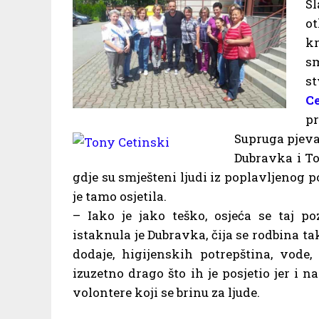
S
o
kr
sm
st
Ce
p
Supruga pjevač
Dubravka i To
gdje su smješteni ljudi iz poplavljenog p
je tamo osjetila.
– Iako je jako teško, osjeća se taj p
istaknula je Dubravka, čija se rodbina ta
dodaje, higijenskih potrepština, vode,
izuzetno drago što ih je posjetio jer i 
volontere koji se brinu za ljude.