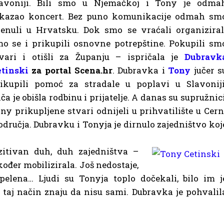
lavoniji. Bili smo u Njemačkoj i Tony je odma
tkazao koncert. Bez puno komunikacije odmah sm
enuli u Hrvatsku. Dok smo se vraćali organiziral
o se i prikupili osnovne potrepštine. Pokupili sm
vari i otišli za Županju – ispričala je
Dubravk
tinski
za portal Scena.hr
. Dubravka i
Tony
jučer s
rikupili pomoć za stradale u poplavi u
Slavoniji
a je obišla rodbinu i prijatelje. A danas su supružnici
ny prikupljene stvari odnijeli u prihvatilište u Cern
odručja. Dubravku i Tonyja je dirnulo zajedništvo koj
ozitivan duh, duh zajedništva –
kođer mobilizirala. Još nedostaje,
 pelena… Ljudi su Tonyja toplo dočekali, bilo im j
na taj način znaju da nisu sami. Dubravka je pohvalil