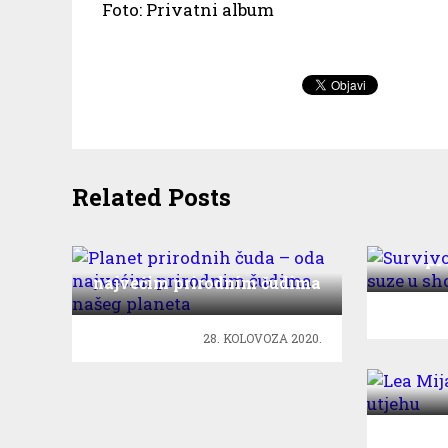
Foto: Privatni album
Related Posts
Survi
pr
Planet prirodnih čuda – oda
najvećim prirodnim čudima
našeg planeta
28. KOLOVOZA 2020.
Lea M