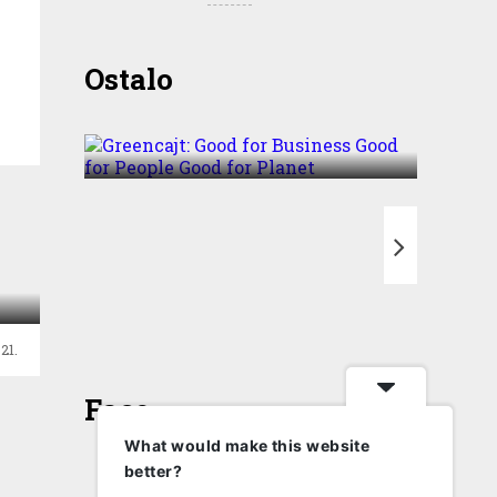
Greencajt: Good for
Ostalo
Business Good for People
Good for Planet
.
T
21.
Face
What would make this website
better?