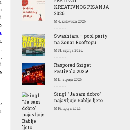
FESTIVAL
h
KREATIVNOG PISANJA
o
2026.
i
4. kolovoza 2026.
o
a
Swashtara – pool party
u
na Zonar Rooftopu
.
31. srpnja 2026.
,
i
Raspored Sziget
Festivala 2026!
e
11. srpnja 2026.
Singl “Ja sam dobro”
najavljuje Bablje ljeto
e
16. lipnja 2026.
a