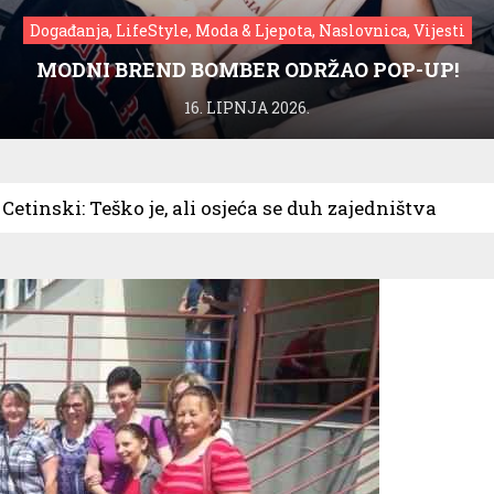
Događanja, LifeStyle, Moda & Ljepota, Naslovnica, Vijesti
MODNI BREND BOMBER ODRŽAO POP-UP!
16. LIPNJA 2026.
etinski: Teško je, ali osjeća se duh zajedništva