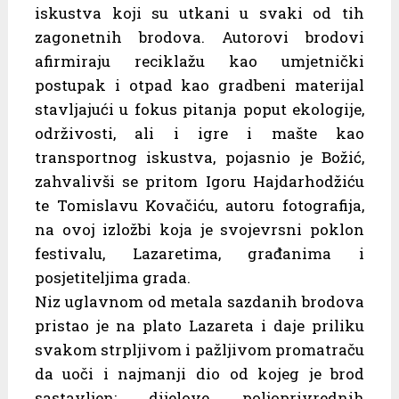
iskustva koji su utkani u svaki od tih
zagonetnih brodova. Autorovi brodovi
afirmiraju reciklažu kao umjetnički
postupak i otpad kao gradbeni materijal
stavljajući u fokus pitanja poput ekologije,
održivosti, ali i igre i mašte kao
transportnog iskustva, pojasnio je Božić,
zahvalivši se pritom Igoru Hajdarhodžiću
te Tomislavu Kovačiću, autoru fotografija,
na ovoj izložbi koja je svojevrsni poklon
festivalu, Lazaretima, građanima i
posjetiteljima grada.
Niz uglavnom od metala sazdanih brodova
pristao je na plato Lazareta i daje priliku
svakom strpljivom i pažljivom promatraču
da uoči i najmanji dio od kojeg je brod
sastavljen; dijelove poljoprivrednih