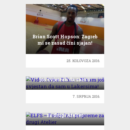
Brian Scott Hopson: Zagreb
mi se zasad čini sjajan!
25. KOLOVOZA 2016.
Video: Ivica Zubac – Nisam
još svjestan da sam u
Lakersima!
7. SRPNJA 2016.
ELFS – Posljednje pripreme
za drugi Atelier