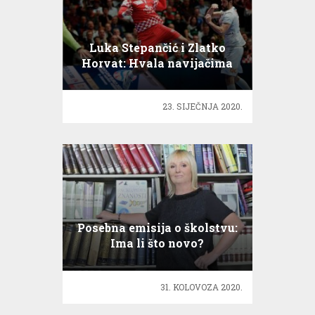
Luka Stepančić i Zlatko
Horvat: Hvala navijačima
za sve od srca
23. SIJEČNJA 2020.
Posebna emisija o školstvu:
Ima li što novo?
31. KOLOVOZA 2020.