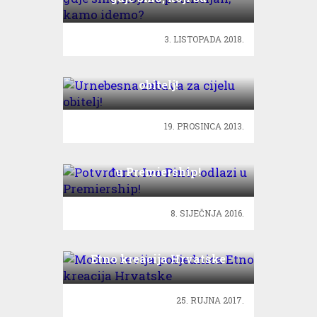
potencijali, kamo idemo?
3. LISTOPADA 2018.
Urnebesna zabava za cijelu
obitelj!
19. PROSINCA 2013.
Potvrđeno: Ivo Pinto odlazi
u Premiership!
8. SIJEČNJA 2016.
Modna revija pobjednica
Etno kreacija Hrvatske
25. RUJNA 2017.