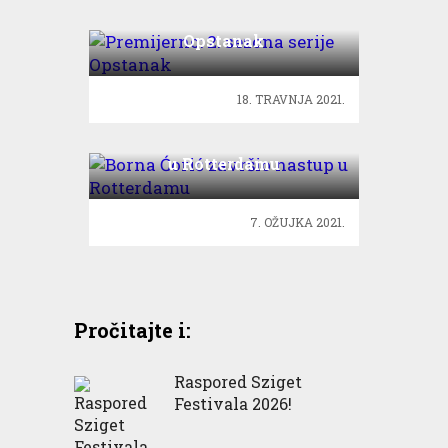
Premijerno: 2. sezona serije
Opstanak
18. TRAVNJA 2021.
Borna Ćorić završio nastup
u Rotterdamu
7. OŽUJKA 2021.
Pročitajte i:
Raspored Sziget
Festivala 2026!