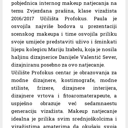
pobjednica internog makeup natjecanja na
temu Zvjezdana prašina, klase vizažista
2016/2017 Učilišta Profokus. Paula je
osvojila najviše bodova u prezentaciji
scenskog makeupa i time osvojila priliku
svoje umijeće predstaviti uživo i šminkati
lijepu kolegicu Mariju Izabelu, koja je nosila
haljinu dizajnerice Danijele Valentić Sever,
dizajniranu posebno za ovo natjecanje.
Učilište Profokus centar je obrazovanja za
modne dizajnere, kostimografe, modne
stiliste, frizere, dizajnere interijera,
dizajnere vrtova i fitoaromaterapeute, a
uspješno obrazuje već sedamnaestu
generaciju vizažista. Makeup natjecanje
idealna je prilika svim srednjoškolcima i
vizažistima amaterima da okušaju svoja