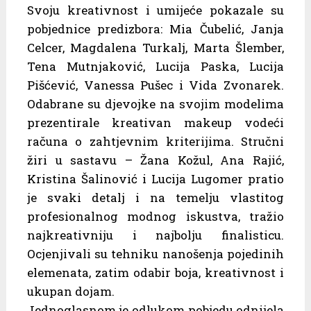
Svoju kreativnost i umijeće pokazale su
pobjednice predizbora: Mia Čubelić, Janja
Celcer, Magdalena Turkalj, Marta Šlember,
Tena Mutnjaković, Lucija Paska, Lucija
Pišćević, Vanessa Pušec i Vida Zvonarek.
Odabrane su djevojke na svojim modelima
prezentirale kreativan makeup vodeći
računa o zahtjevnim kriterijima. Stručni
žiri u sastavu – Žana Kožul, Ana Rajić,
Kristina Šalinović i Lucija Lugomer pratio
je svaki detalj i na temelju vlastitog
profesionalnog modnog iskustva, tražio
najkreativniju i najbolju finalisticu.
Ocjenjivali su tehniku nanošenja pojedinih
elemenata, zatim odabir boja, kreativnost i
ukupan dojam.
Jednoglasnom je odlukom pobjedu odnijela