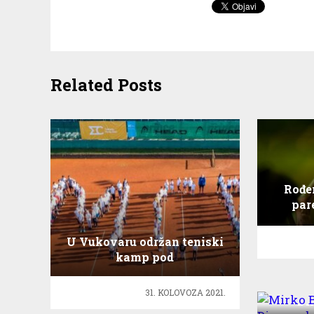
Related Posts
Rođen
par
k
U Vukovaru održan teniski
kamp pod
pokroviteljstvom Zaklade
Mirko 
Marin Čilić
31. KOLOVOZA 2021.
Di