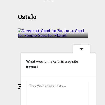
Greencajt: Good for
Ostalo
Business Good for People
Good for Planet
T
What would make this website
better?
Face