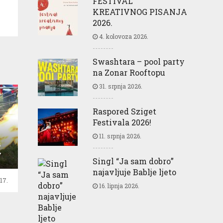
FESTIVAL
KREATIVNOG PISANJA
2026.
4. kolovoza 2026.
Swashtara – pool party
na Zonar Rooftopu
31. srpnja 2026.
Raspored Sziget
Festivala 2026!
11. srpnja 2026.
a
v
Singl “Ja sam dobro”
najavljuje Bablje ljeto
17.
16. lipnja 2026.