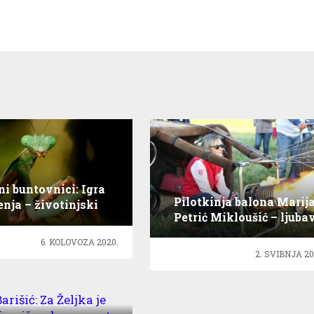
i buntovnici: Igra
Pilotkinja balona Marij
enja – životinjski
Petrić Mikloušić – ljuba
riminalni svijet
prema letenju
6. KOLOVOZA 2020.
2. SVIBNJA 20
Barišić: Za Željka je
namo bio više od