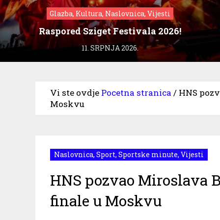
Glazba, Kultura, Naslovnica, Vijesti
Raspored Sziget Festivala 2026!
11. SRPNJA 2026.
Vi ste ovdje
Pocetna stranica
/
HNS pozva
Moskvu
Naslovnica
,
Sport
,
Sportske minute
,
Vijesti
HNS pozvao Miroslava Bla
finale u Moskvu