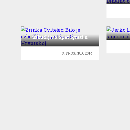
Jerko 
sig
Zrinka Cvitešić: Bilo je
uzbudljivo opet igrati u
Hrvatskoj
3. PROSINCA 2014.