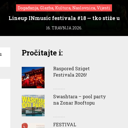
Događanja, Glazba, Kultura, Naslovnica, Vijesti
Lineup INmusic festivala #18 — tko stiže u
Zagreb?
16. TRAVNJA 2026.
Pročitajte i:
u
Raspored Sziget
Festivala 2026!
Swashtara – pool party
na Zonar Rooftopu
FESTIVAL