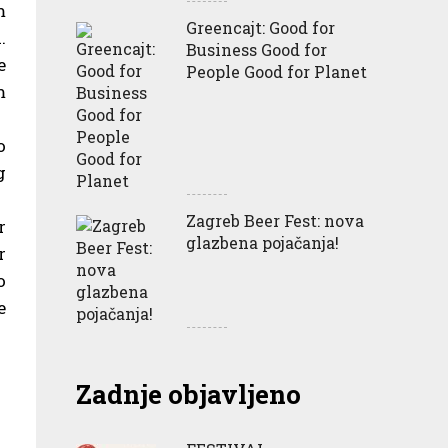
m
Greencajt: Good for
.
Business Good for
e
People Good for Planet
m
o
g
Zagreb Beer Fest: nova
r
glazbena pojačanja!
r
o
e
Zadnje objavljeno