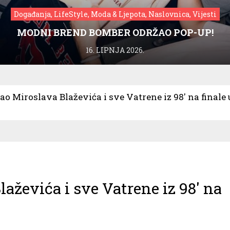
Događanja, LifeStyle, Moda & Ljepota, Naslovnica, Vijesti
MODNI BREND BOMBER ODRŽAO POP-UP!
16. LIPNJA 2026.
o Miroslava Blaževića i sve Vatrene iz 98′ na finale 
ževića i sve Vatrene iz 98′ na