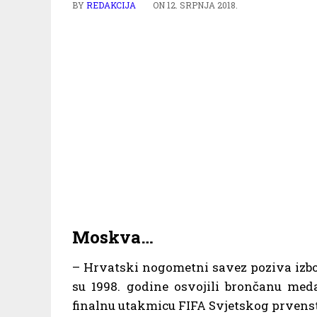
BY
REDAKCIJA
ON
12. SRPNJA 2018.
Moskva…
– Hrvatski nogometni savez poziva izbo
su 1998. godine osvojili brončanu me
finalnu utakmicu FIFA Svjetskog prvenstv