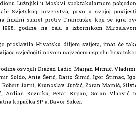
tadionu Lužnjiki u Moskvi spektakularnom pobjedo
nale Svjetskog prvenstva, prvo u svojoj povijesti
 finalni susret protiv Francuske, koji se igra ov
 1998. godine, na čelu s izbornikom Miroslavo
 je proslavila Hrvatsku diljem svijeta, imat će tak
avijača svjedočiti novom najvećem uspjehu hrvatsko
godine osvojili Dražen Ladić, Marjan Mrmić, Vladimi
mir Soldo, Ante Šerić, Dario Šimić, Igor Štimac, Igo
 Robert Jarni, Krunoslav Jurčić, Zoran Mamić, Silvi
ić, Ardian Kozniku, Petar Krpan, Goran Vlaović t
latna kopačka SP-a, Davor Šuker.