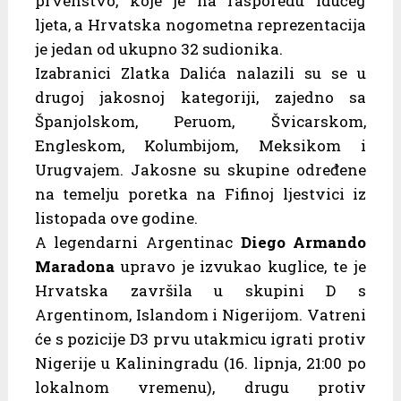
prvenstvo, koje je na rasporedu idućeg
ljeta, a Hrvatska nogometna reprezentacija
je jedan od ukupno 32 sudionika.
Izabranici Zlatka Dalića nalazili su se u
drugoj jakosnoj kategoriji, zajedno sa
Španjolskom, Peruom, Švicarskom,
Engleskom, Kolumbijom, Meksikom i
Urugvajem. Jakosne su skupine određene
na temelju poretka na Fifinoj ljestvici iz
listopada ove godine.
A legendarni Argentinac
Diego Armando
Maradona
upravo je izvukao kuglice, te je
Hrvatska završila u skupini D s
Argentinom, Islandom i Nigerijom. Vatreni
će s pozicije D3 prvu utakmicu igrati protiv
Nigerije u Kaliningradu (16. lipnja, 21:00 po
lokalnom vremenu), drugu protiv