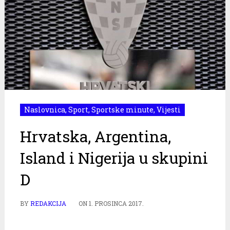
Naslovnica
,
Sport
,
Sportske minute
,
Vijesti
Hrvatska, Argentina,
Island i Nigerija u skupini
D
BY
REDAKCIJA
ON
1. PROSINCA 2017.