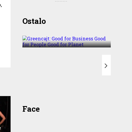
,
Greencajt: Good for
Ostalo
Business Good for People
Good for Planet
T
Face
e