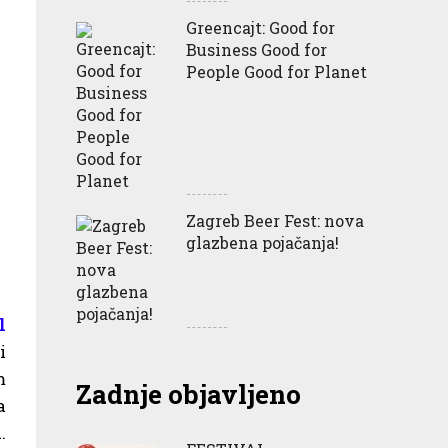
Greencajt: Good for
Business Good for
People Good for Planet
Zagreb Beer Fest: nova
glazbena pojačanja!
l
i
m
Zadnje objavljeno
a
.