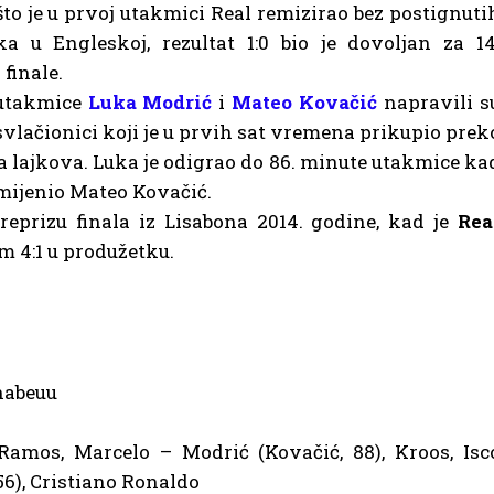
to je u prvoj utakmici Real remizirao bez postignuti
a u Engleskoj, rezultat 1:0 bio je dovoljan za 14
finale.
 utakmice
Luka Modrić
i
Mateo Kovačić
napravili s
 svlačionici koji je u prvih sat vremena prikupio prek
ća lajkova. Luka je odigrao do 86. minute utakmice ka
amijenio Mateo Kovačić.
eprizu finala iz Lisabona 2014. godine, kad je
Rea
om 4:1 u produžetku.
rnabeuu
Ramos, Marcelo – Modrić (Kovačić, 88), Kroos, Isc
56), Cristiano Ronaldo