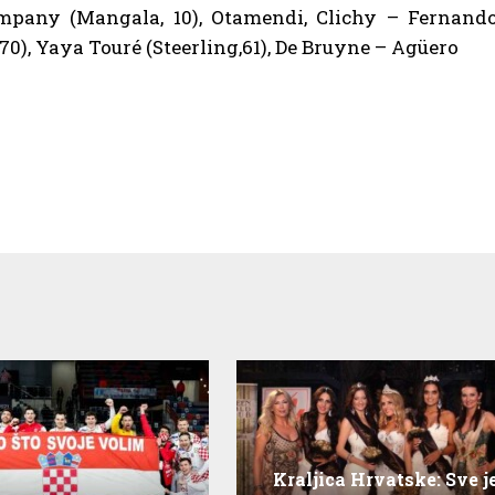
any (Mangala, 10), Otamendi, Clichy – Fernando
), Yaya Touré (Steerling,61), De Bruyne – Agüero
Kraljica Hrvatske: Sve j