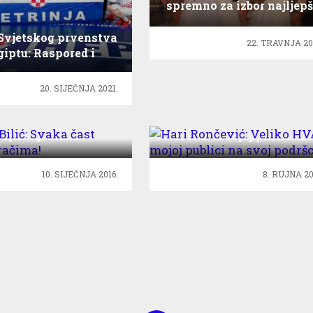
spremno za izbor najljepš
 Svjetskog prvenstva
22. TRAVNJA 20
giptu: Raspored i
satnica
20. SIJEČNJA 2021.
n Bilić: Svaka čast
Hari Rončević: Veliko
ojim igračima!
HVALA mojoj publici na
svoj podršci
10. SIJEČNJA 2016.
8. RUJNA 20