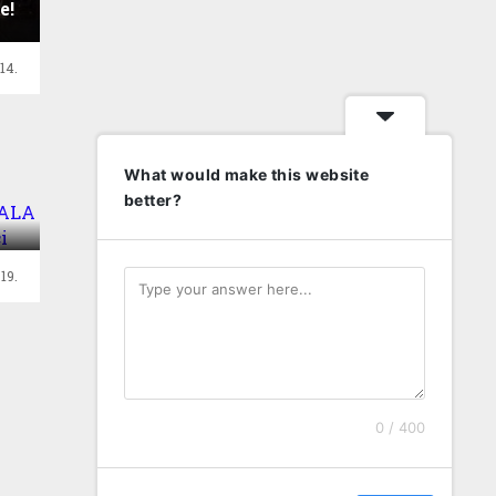
e!
14.
What would make this website
better?
19.
0 / 400