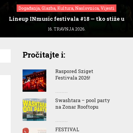
Događanja, Glazba, Kultura, Naslovnica, Vijesti
Lineup INmusic festivala #18 — tko stiže u
Zagreb?
16. TRAVNJA 2026.
Pročitajte i:
Raspored Sziget
Festivala 2026!
Swashtara – pool party
na Zonar Rooftopu
FESTIVAL