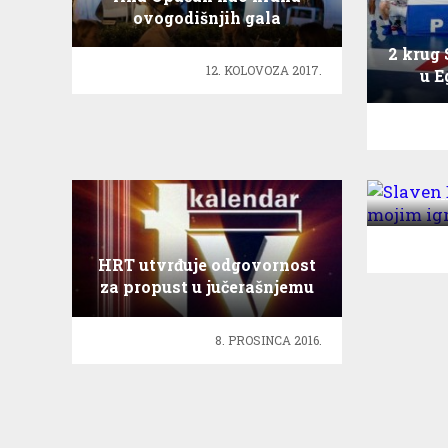
ovogodišnjih gala
koncerata na terasi
2 krug
Milenija
12. KOLOVOZA 2017.
u E
Slave
m
HRT utvrđuje odgovornost
za propust u jučerašnjemu
TV kalendaru
8. PROSINCA 2016.