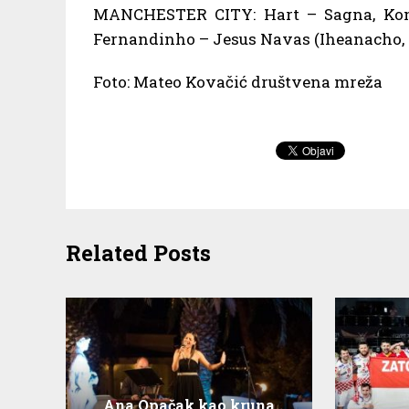
MANCHESTER CITY: Hart – Sagna, Komp
Fernandinho – Jesus Navas (Iheanacho, 70
Foto: Mateo Kovačić društvena mreža
Related Posts
Ana Opačak kao kruna