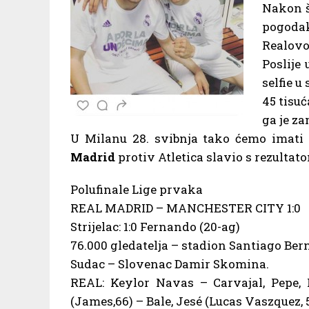
Nakon š
pogodak
Realovo 
Poslije
selfie u
45 tisu
ga je z
U Milanu 28. svibnja tako ćemo imati r
Madrid
protiv Atletica slavio s rezultat
Polufinale Lige prvaka
REAL MADRID – MANCHESTER CITY 1:0
Strijelac: 1:0 Fernando (20-ag)
76.000 gledatelja – stadion Santiago Be
Sudac – Slovenac Damir Skomina.
REAL: Keylor Navas – Carvajal, Pepe, 
(James,66) – Bale, Jesé (Lucas Vaszquez, 