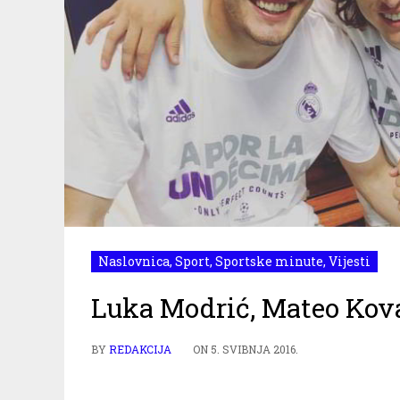
Naslovnica
,
Sport
,
Sportske minute
,
Vijesti
Luka Modrić, Mateo Kova
BY
REDAKCIJA
ON
5. SVIBNJA 2016.