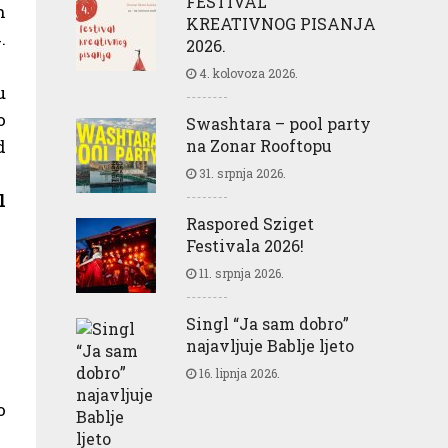
FESTIVAL
h
KREATIVNOG PISANJA
.
2026.
4. kolovoza 2026.
u
o
Swashtara – pool party
na Zonar Rooftopu
d
31. srpnja 2026.
l
Raspored Sziget
Festivala 2026!
11. srpnja 2026.
Singl “Ja sam dobro”
najavljuje Bablje ljeto
16. lipnja 2026.
o