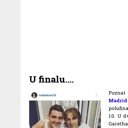
U finalu….
Poznat 
Madrid
polufin
1:0. U 
Garetha