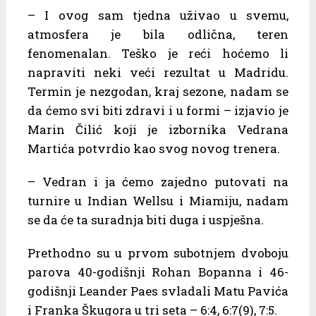
– I ovog sam tjedna uživao u svemu,
atmosfera je bila odlična, teren
fenomenalan. Teško je reći hoćemo li
napraviti neki veći rezultat u Madridu.
Termin je nezgodan, kraj sezone, nadam se
da ćemo svi biti zdravi i u formi – izjavio je
Marin Čilić koji je izbornika Vedrana
Martića potvrdio kao svog novog trenera.
– Vedran i ja ćemo zajedno putovati na
turnire u Indian Wellsu i Miamiju, nadam
se da će ta suradnja biti duga i uspješna.
Prethodno su u prvom subotnjem dvoboju
parova 40-godišnji Rohan Bopanna i 46-
godišnji Leander Paes svladali Matu Pavića
i Franka Škugora u tri seta – 6:4, 6:7(9), 7:5.