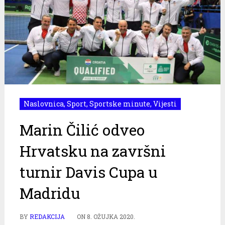
Naslovnica
,
Sport
,
Sportske minute
,
Vijesti
Marin Čilić odveo
Hrvatsku na završni
turnir Davis Cupa u
Madridu
BY
REDAKCIJA
ON
8. OŽUJKA 2020.