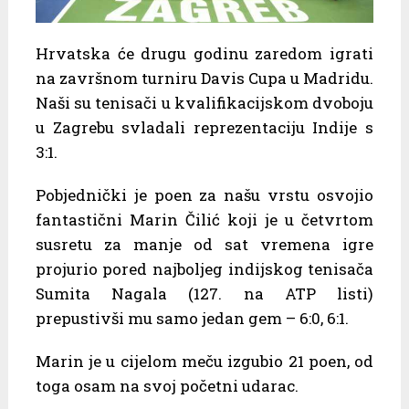
Hrvatska će drugu godinu zaredom igrati
na završnom turniru Davis Cupa u Madridu.
Naši su tenisači u kvalifikacijskom dvoboju
u Zagrebu svladali reprezentaciju Indije s
3:1.
Pobjednički je poen za našu vrstu osvojio
fantastični Marin Čilić koji je u četvrtom
susretu za manje od sat vremena igre
projurio pored najboljeg indijskog tenisača
Sumita Nagala (127. na ATP listi)
prepustivši mu samo jedan gem – 6:0, 6:1.
Marin je u cijelom meču izgubio 21 poen, od
toga osam na svoj početni udarac.