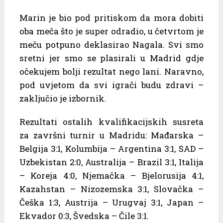
Marin je bio pod pritiskom da mora dobiti
oba meča što je super odradio, u četvrtom je
meču potpuno deklasirao Nagala. Svi smo
sretni jer smo se plasirali u Madrid gdje
očekujem bolji rezultat nego lani. Naravno,
pod uvjetom da svi igrači budu zdravi –
zaključio je izbornik.
Rezultati ostalih kvalifikacijskih susreta
za završni turnir u Madridu: Mađarska –
Belgija 3:1, Kolumbija – Argentina 3:1, SAD –
Uzbekistan 2:0, Australija – Brazil 3:1, Italija
– Koreja 4:0, Njemačka – Bjelorusija 4:1,
Kazahstan – Nizozemska 3:1, Slovačka –
Češka 1:3, Austrija – Urugvaj 3:1, Japan –
Ekvador 0:3, Švedska – Čile 3:1.