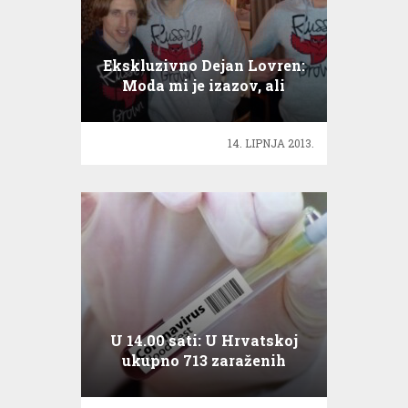
Ekskluzivno Dejan Lovren:
Moda mi je izazov, ali
ostajem u nogometu!
14. LIPNJA 2013.
U 14.00 sati: U Hrvatskoj
ukupno 713 zaraženih
koronavirusom, 6
preminulih