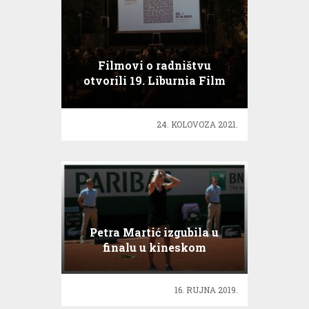
Filmovi o radništvu
otvorili 19. Liburnia Film
Festival
24. KOLOVOZA 2021.
Petra Martić izgubila u
finalu u kineskom
Zhengzhouu
16. RUJNA 2019.