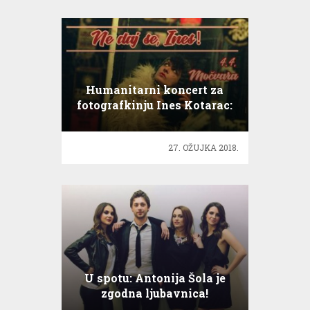
Humanitarni koncert za
fotografkinju Ines Kotarac:
Ne daj se, Ines!
27. OŽUJKA 2018.
U spotu: Antonija Šola je
zgodna ljubavnica!