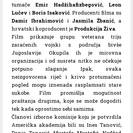
tumače
Emir Hadžihafizbegović
,
Leon
Lučev
i
Boris Isaković
. Producenti filma su
Damir Ibrahimović
i
Jasmila Žbanić
, a
hrvatski koproducent je
Produkcija Živa
.
Film prikazuje grupu veterana triju
zaraćenih vojski s područja bivše
Jugoslavije. Okupila ih je mirovna
organizacija i od susreta nitko ne očekuje
potpuno slaganje. Ipak, svaka
neizgovorena riječ i krivo protumačeni
pogled mogu iznenada rasplamsati stare
sukobe. Film promišlja mogućnost
praštanja drugima, koje se može dogoditi
tek kada oprostimo sebi samima.
Članovi izborne komisije koju je potvrdila
Američka akademija bili su Ines Tanović,
Danis Tanović, Mustafa Mustafić, Nedžad