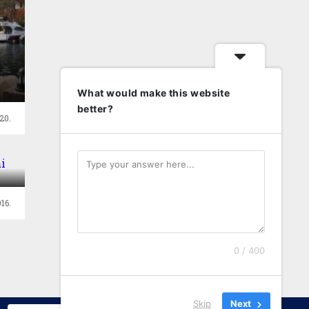
What would make this website
better?
20.
mi
16.
0 / 400
Skip
Next