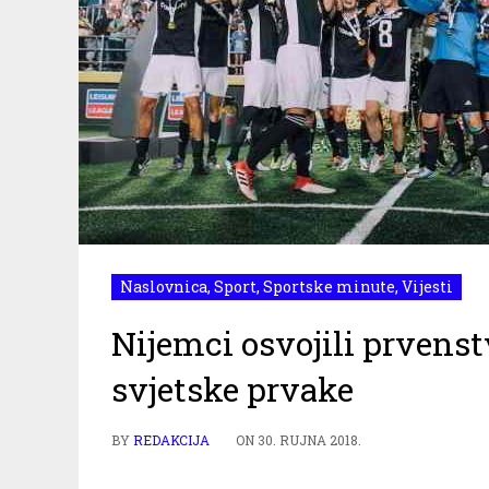
Naslovnica
,
Sport
,
Sportske minute
,
Vijesti
Nijemci osvojili prvenst
svjetske prvake
BY
REDAKCIJA
ON
30. RUJNA 2018.