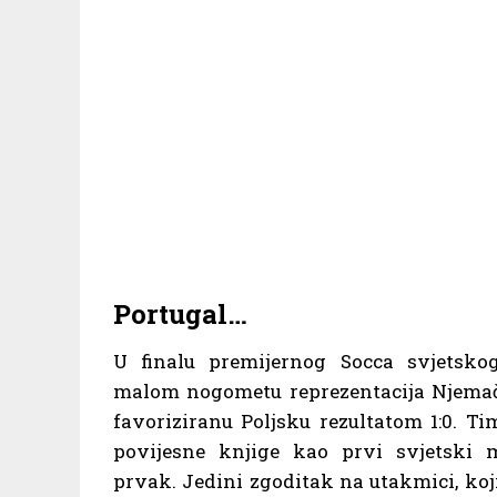
Portugal…
U finalu premijernog Socca svjetsko
malom nogometu reprezentacija Njemač
favoriziranu Poljsku rezultatom 1:0. Ti
povijesne knjige kao prvi svjetski 
prvak. Jedini zgoditak na utakmici, koji