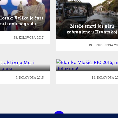
Čorak: Velika je čast
miti ovu nagradu
Mreže smrti još nisu
zabranjene u Hrvatskoj
28. KOLOVOZA 2017.
19. STUDENOGA 20
: Atraktivna Meri
Blanka Vlašić: RIO 2016, 
enčić na plaži!
dolazimo!
2. KOLOVOZA 2015.
14. KOLOVOZA 20