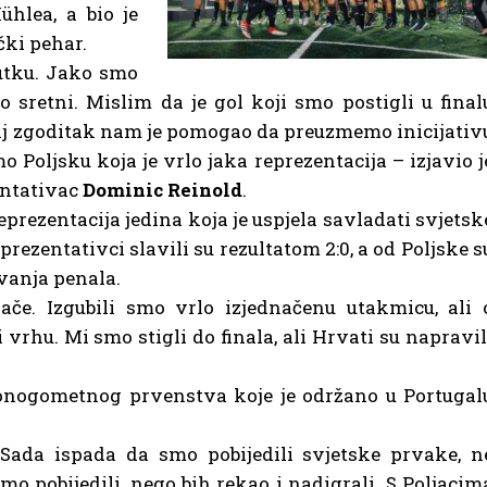
ühlea, a bio je
ki pehar.
nutku. Jako smo
o sretni. Mislim da je gol koji smo postigli u final
 Taj zgoditak nam je pomogao da preuzmemo inicijativ
 Poljsku koja je vrlo jaka reprezentacija – izjavio j
entativac
Dominic Reinold
.
prezentacija jedina koja je uspjela savladati svjetsk
prezentativci slavili su rezultatom 2:0, a od Poljske s
vanja penala.
če. Izgubili smo vrlo izjednačenu utakmicu, ali 
vrhu. Mi smo stigli do finala, ali Hrvati su napravil
onogometnog prvenstva koje je održano u Portugal
Sada ispada da smo pobijedili svjetske prvake, n
mo pobijedili, nego bih rekao i nadigrali. S Poljacim