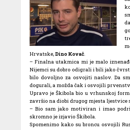
ko
s
da
g
tr
mo
Hrvatske,
Dino Kovač
.
– Finalna utakmica mi je malo iznenađen
Nijemci su dobro odigrali i bili jako čvrsti
bilo dovoljno za osvojiti naslov. Da s
dogurali, a možda čak i osvojili prvenst
Upravo je Škibola bio u vrhunskoj form
završio na diobi drugog mjesta ljestvice s
– Bio sam jako motiviran i imao podr
skromno je izjavio Škibola.
Spomenimo kako su broncu osvojili Rusi