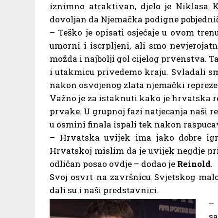
iznimno atraktivan, djelo je Niklasa K
dovoljan da Njemačka podigne pobjednič
– Teško je opisati osjećaje u ovom tre
umorni i iscrpljeni, ali smo nevjerojatn
možda i najbolji gol cijelog prvenstva.
i utakmicu privedemo kraju. Svladali smo
nakon osvojenog zlata njemački reprez
Važno je za istaknuti kako je hrvatska re
prvake. U grupnoj fazi natjecanja naši re
u osmini finala ispali tek nakon raspuca
– Hrvatska uvijek ima jako dobre igra
Hrvatskoj mislim da je uvijek negdje pri 
odličan posao ovdje – dodao je
Reinold
.
Svoj osvrt na završnicu Svjetskog mal
dali su i naši predstavnici.
– 
sa