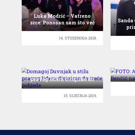
Luka Modrić – Vatreno
Sanda 
srce: Ponosan sam što već
pri
godinama pomažemo djeci
14. STUDENOGA 2018.
FOTO
B
Domagoj Duvnjak u stilu
pravog lidera dirigirao do
treće pobjede
15. SIJEČNJA 2019.