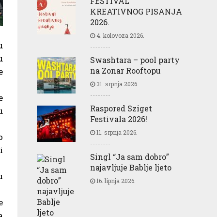
FESTIVAL
KREATIVNOG PISANJA
2026.
4. kolovoza 2026.
u
u
Swashtara – pool party
na Zonar Rooftopu
e
31. srpnja 2026.
e
Raspored Sziget
u
Festivala 2026!
11. srpnja 2026.
o
i
Singl “Ja sam dobro”
najavljuje Bablje ljeto
u
16. lipnja 2026.
e
a