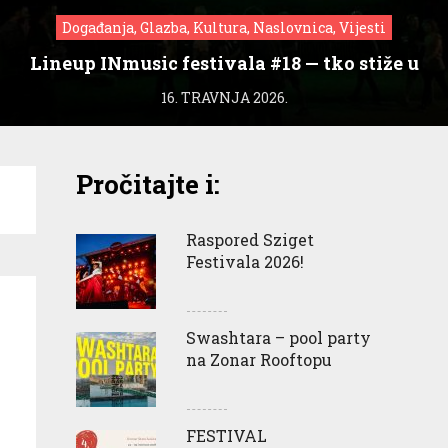
Događanja, Glazba, Kultura, Naslovnica, Vijesti
Lineup INmusic festivala #18 — tko stiže u
Zagreb?
16. TRAVNJA 2026.
Pročitajte i:
Raspored Sziget
Festivala 2026!
Swashtara – pool party
na Zonar Rooftopu
FESTIVAL