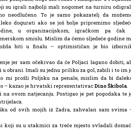
ji su igrali najbolji mali nogomet na turniru odigral
mo neodlučeno. To je samo pokazatelj da možem
leko dogurati ako se još bolje pripremimo sljedeć
odine, u organizacijskom, igračkom pa čak 
enerskom smislu. Mislim da ćemo sljedeće godine m
žda biti u finalu – optimističan je bio izborni
je jer sam očekivao da će Poljaci lagano dobiti, al
 u obrani. Imali su jednu priliku za gol, zabili i to im j
mo mi prošli Poljsku na penale, mislim da bi dalek
vo – kazao je hrvatski reprezentativac
Dino Škibola
.
i na ovom natjecanju. Postigao je pet pogodaka te j
trijelaca.
šku od svih mojih iz Zadra, zahvalan sam svima 
 koji su u utakmici za treće mjesto svladali domać