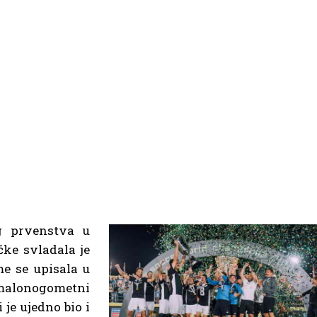
g prvenstva u
ke svladala je
me se upisala u
malonogometni
 je ujedno bio i