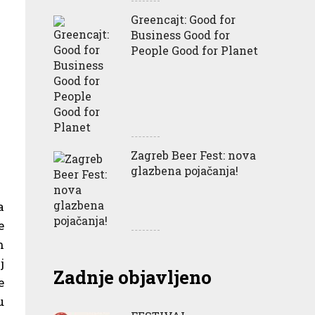
Greencajt: Good for
Business Good for
People Good for Planet
Zagreb Beer Fest: nova
glazbena pojačanja!
a
e
h
j
Zadnje objavljeno
e
u