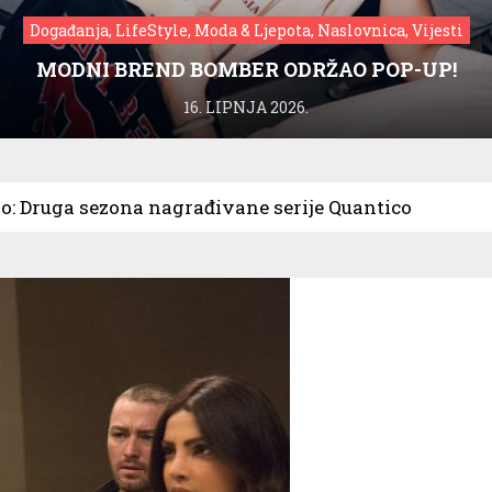
Događanja, LifeStyle, Moda & Ljepota, Naslovnica, Vijesti
MODNI BREND BOMBER ODRŽAO POP-UP!
16. LIPNJA 2026.
o: Druga sezona nagrađivane serije Quantico