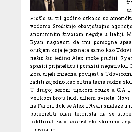
ž
sa
Prošle su tri godine otkako se američk
vodama Središnje obavještajne agencije 
anonimnim životom negdje u Italiji. Me
Ryan nagovori da mu pomogne spasit
oružjem koja je poznata samo kao Udovica
nešto što jedino Alex može pružiti. Ry
spasiti prijateljicu i poraziti negativku
koja dijeli mračnu povijest s Udovicom
raditi zajedno kao elitna tajna radna sk
U drugoj sezoni tijekom obuke u CIA-i,
velikom broju ljudi diljem svijeta. Novi
na Farmi, dok se Alex i Ryan snalaze u
poremetiti plan terorista da se stop
infiltrirati se u terorističku skupinu ko
i poznatih.