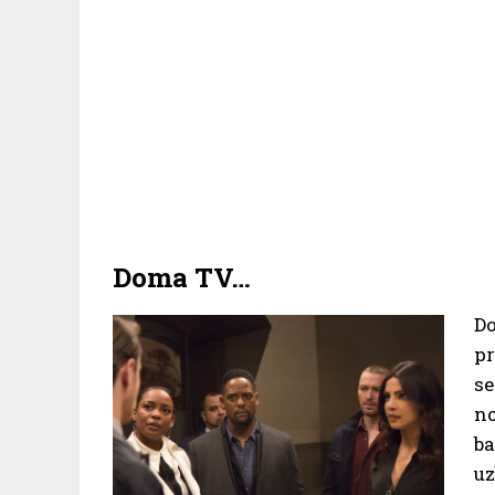
Doma TV…
D
pr
se
no
ba
uz