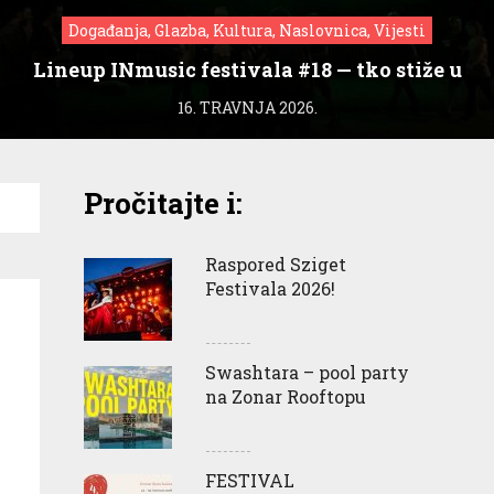
Događanja, Glazba, Kultura, Naslovnica, Vijesti
Lineup INmusic festivala #18 — tko stiže u
Zagreb?
16. TRAVNJA 2026.
Pročitajte i:
Raspored Sziget
Festivala 2026!
Swashtara – pool party
na Zonar Rooftopu
FESTIVAL