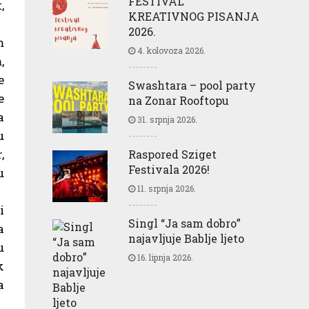
FESTIVAL
,
KREATIVNOG PISANJA
2026.
m
4. kolovoza 2026.
,
e
Swashtara – pool party
e
na Zonar Rooftopu
a
31. srpnja 2026.
u
,
Raspored Sziget
Festivala 2026!
u
11. srpnja 2026.
i
Singl “Ja sam dobro”
a
najavljuje Bablje ljeto
u
16. lipnja 2026.
k
a