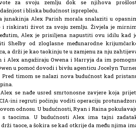
ivote za svoju zemlju dok se njihova prošlost
dašnjost i bliska budućnost isprepleću.
a junakinja Alex Parish morala snalaziti u opasni
i riskirati život za svoju zemlju. Živjela je mirnim
đutim, Alex je prisiljena napustiti ovu idilu kad j
i Shelby od zloglasne međunarodne krijumčark
, a drži je kao taokinju te u zamjenu za nju zahtijev
an i Alex angažiraju Owena i Harryja da im pomogn
. Owen u pomoć dovodi i bivšu agenticu Jocelyn Turner
. Pred timom se nalazi nova budućnost kad pristan
upina.
 Alex se nađe usred smrtonosne zavjere koja prijet
 CIA-ini regruti počinju voditi operaciju protunadzor
 novom odnosu. U budućnosti, Ryan i Raina pokušavaj
e s taocima. U budućnosti Alex ima tajni zadata
ja drži taoce, a šokira se kad otkrije da među njima im