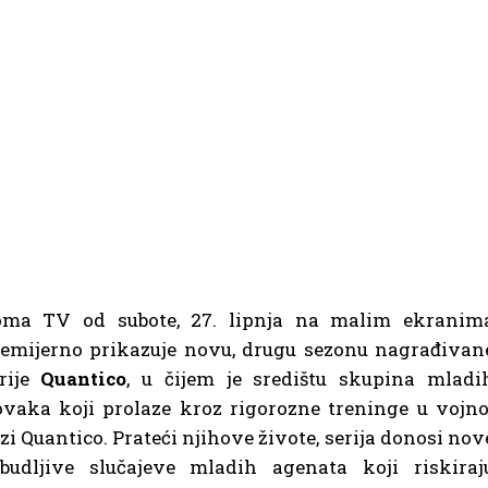
oma TV od subote, 27. lipnja na malim ekranim
emijerno prikazuje novu, drugu sezonu nagrađivan
rije
Quantico
, u čijem je središtu skupina mladi
vaka koji prolaze kroz rigorozne treninge u vojno
zi Quantico. Prateći njihove živote, serija donosi nov
budljive slučajeve mladih agenata koji riskiraj