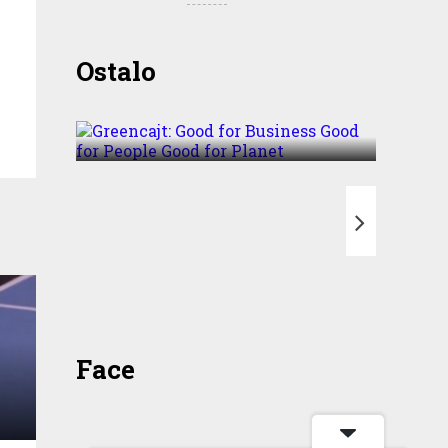
Greencajt: Good for
Ostalo
Business Good for People
Good for Planet
T
Face