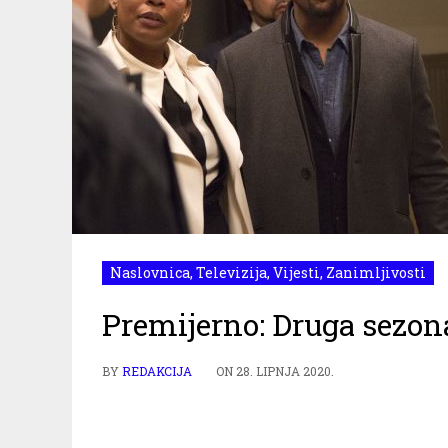
Naslovnica
,
Televizija
,
Vijesti
,
Zanimljivosti
Premijerno: Druga sezon
BY
REDAKCIJA
ON
28. LIPNJA 2020.