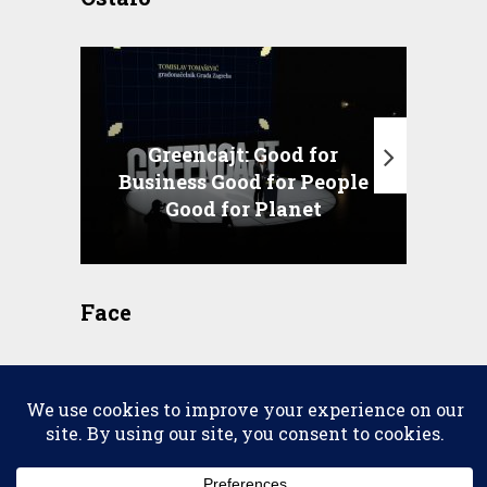
Greencajt: Good for
Business Good for People
T
Good for Planet
Face