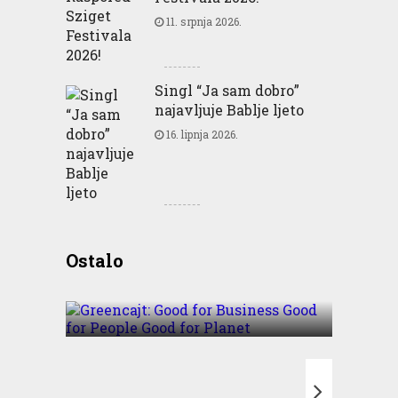
11. srpnja 2026.
Singl “Ja sam dobro”
najavljuje Bablje ljeto
16. lipnja 2026.
Greencajt: Good for
Ostalo
Business Good for People
Good for Planet