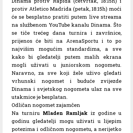
Dinama protiv Rapida (četvrtak, 18:15h) i
protiv Atletico Madrida (petak, 18:15h) moći
će se besplatno pratiti putem live streama
na službenom YouTube kanalu Dinama. Što
se tiče trećeg dana turnira i završnice,
prijenos će biti na ArenaSportu i to po
najvišim mogućim standardima, a sve
kako bi gledatelji putem malih ekrana
mogli uživati u juniorskom nogometu.
Naravno, za sve koji žele uživo gledati
vrhunski nogomet i buduće zvijezde
Dinama i svjetskog nogometa ulaz na sve
utakmice je besplatan.
Odličan nogomet zajamčen
Na turniru
Mladen Ramljak
iz godine u
godinu gledatelji mogu uživati u lijepim
potezima i odličnom nogometu, a nerijetko