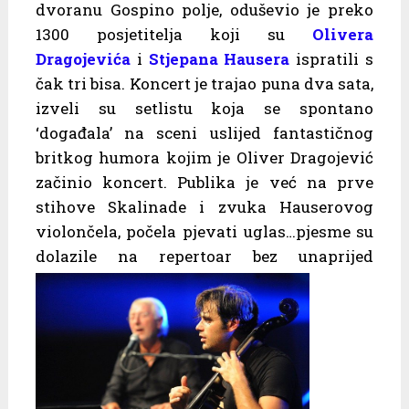
dvoranu Gospino polje, oduševio je preko
1300 posjetitelja koji su
Olivera
Dragojevića
i
Stjepana Hausera
ispratili s
čak tri bisa. Koncert je trajao puna dva sata,
izveli su setlistu koja se spontano
‘događala’ na sceni uslijed fantastičnog
britkog humora kojim je Oliver Dragojević
začinio koncert. Publika je već na prve
stihove Skalinade i zvuka Hauserovog
violončela, počela pjevati uglas…pjesme su
dolazile na repertoar bez
unaprijed