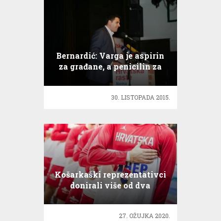
Bernardić: Varga je aspirin
za građane, a penicilin za
HDZ
30. LISTOPADA 2015.
Košarkaški reprezentativci
donirali više od dva
milijuna kuna
27. OŽUJKA 2020.