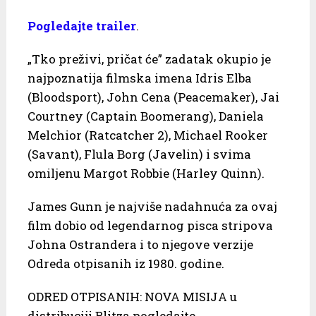
Pogledajte trailer
.
„Tko preživi, pričat će” zadatak okupio je
najpoznatija filmska imena Idris Elba
(Bloodsport), John Cena (Peacemaker), Jai
Courtney (Captain Boomerang), Daniela
Melchior (Ratcatcher 2), Michael Rooker
(Savant), Flula Borg (Javelin) i svima
omiljenu Margot Robbie (Harley Quinn).
James Gunn je najviše nadahnuća za ovaj
film dobio od legendarnog pisca stripova
Johna Ostrandera i to njegove verzije
Odreda otpisanih iz 1980. godine.
ODRED OTPISANIH: NOVA MISIJA u
distribuciji Blitza pogledajte