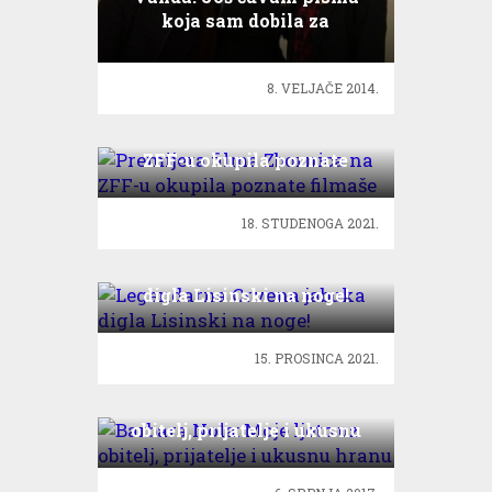
koja sam dobila za
Valentinovo!
8. VELJAČE 2014.
Premijera filma Zbornica na
ZFF-u okupila poznate
filmaše
18. STUDENOGA 2021.
Legendarna Crvena jabuka
digla Lisinski na noge!
15. PROSINCA 2021.
Barbara Nola: Moje ljeto uz
obitelj, prijatelje i ukusnu
hranu