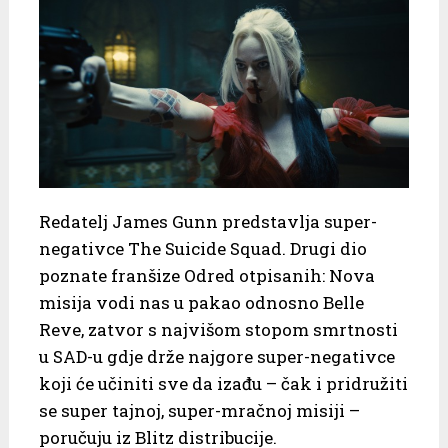
Redatelj James Gunn predstavlja super-
negativce The Suicide Squad. Drugi dio
poznate franšize Odred otpisanih: Nova
misija vodi nas u pakao odnosno Belle
Reve, zatvor s najvišom stopom smrtnosti
u SAD-u gdje drže najgore super-negativce
koji će učiniti sve da izađu – čak i pridružiti
se super tajnoj, super-mračnoj misiji –
poručuju iz Blitz distribucije.