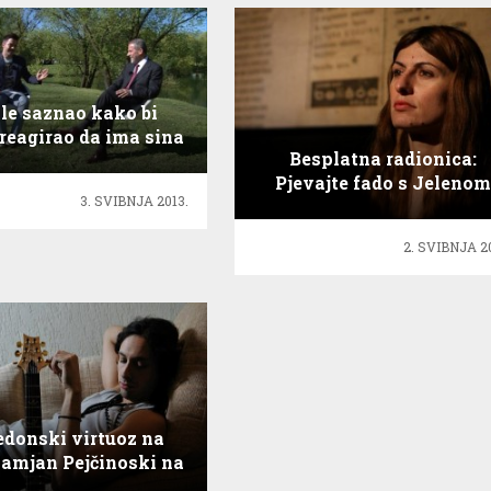
le saznao kako bi
reagirao da ima sina
Besplatna radionica:
omoseksualne
Pjevajte fado s Jelenom
orijentacije!
3. SVIBNJA 2013.
Radan!
2. SVIBNJA 2
donski virtuoz na
Damjan Pejčinoski na
rnational Acoustic