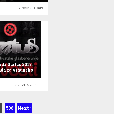
uitar Festivalu!
2. SVIBNJA 2013.
da Status 2013:
da za vrhunsko
jeće i vještinu
sviranja
1. SVIBNJA 2013.
508
Next