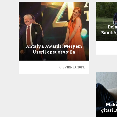
Dela
Bandić 
h
Antalya Awards: Meryem
Uzerli opet osvojila
nagradu za najbolju glavnu
ulogu!
4. SVIBNJA 2013.
Make
gitari 
Inte