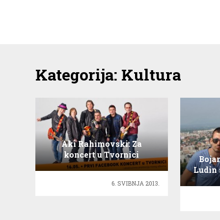
Kategorija:
Kultura
Aki Rahimovski: Za
koncert u Tvornici
Bojan
pripremamo se kao u
Ludin 
mladim danima, u garaži!
sat
6. SVIBNJA 2013.