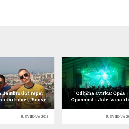
 Jambrošić i reper
Odlična svirka: Opća
snimili duet, ‘Snove
Opasnost i Jole ‘zapalili
ko sam od ulica’ !
Jarun!
5. SVIBNJA 2013.
5. SVIBNJA 2