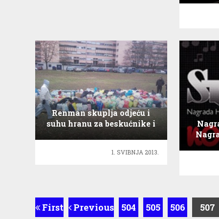
G
Renman skuplja odjeću i
suhu hranu za beskućnike i
Nagra
gladne!
Nagra
umi
1. SVIBNJA 2013.
First
Previous
504
505
506
507