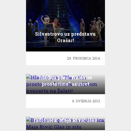
Silvestrovo uz predstavu
Orašar!
29. PROSINCA 2014.
Hladno pivo “Na ovim
prostorima” ususret
velikom koncertu na Šalati!
6. SVIBNJA 2013.
Besplatna glazbena
radionica: Maja Rivić Glas
in situ