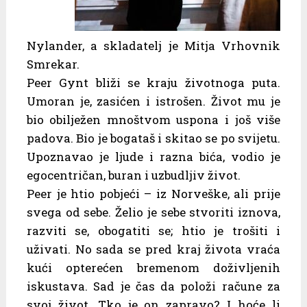
Nylander, a skladatelj je Mitja Vrhovnik
Smrekar.
Peer Gynt bliži se kraju životnoga puta.
Umoran je, zasićen i istrošen. Život mu je
bio obilježen mnoštvom uspona i još više
padova. Bio je bogataš i skitao se po svijetu.
Upoznavao je ljude i razna bića, vodio je
egocentričan, buran i uzbudljiv život.
Peer je htio pobjeći – iz Norveške, ali prije
svega od sebe. Želio je sebe stvoriti iznova,
razviti se, obogatiti se; htio je trošiti i
uživati. No sada se pred kraj života vraća
kući opterećen bremenom doživljenih
iskustava. Sad je čas da položi račune za
svoj život. Tko je on zapravo? I hoće li