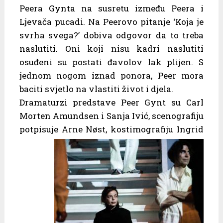
Peera Gynta na susretu između Peera i
Ljevača pucadi. Na Peerovo pitanje ‘Koja je
svrha svega?’ dobiva odgovor da to treba
naslutiti. Oni koji nisu kadri naslutiti
osuđeni su postati đavolov lak plijen. S
jednom nogom iznad ponora, Peer mora
baciti svjetlo na vlastiti život i djela.
Dramaturzi predstave Peer Gynt su Carl
Morten Amundsen i Sanja Ivić, scenografiju
potpisuje Arne Nøst, kostimografiju Ingrid