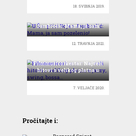
18. SVIBNJA 2019.
U Žar ptici Bojan
Jambrošić: Mama, ja sam
pozelenio!
12. TRAVNJA 2021.
Filmmusicorkestar: Najveći
hitovi s velikog platna u
jazzy, swing, bossa…
7. VELJAČE 2020.
Pročitajte i: