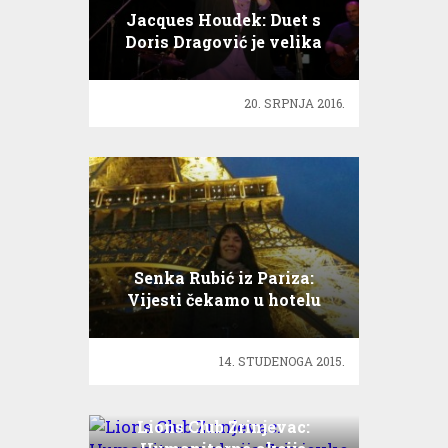
Jacques Houdek: Duet s
Doris Dragović je velika
čast!
20. SRPNJA 2016.
Senka Rubić iz Pariza:
Vijesti čekamo u hotelu
14. STUDENOGA 2015.
Lions Club Zrinjevac: