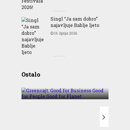
Singl “Ja sam dobro”
najavljuje Bablje ljeto
16. lipnja 2026.
Greencajt: Good for
Ostalo
Business Good for People
Good for Planet
T