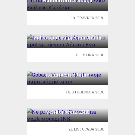
Humanitarna akcija
Zrinjevke za djecu Klaićeve
13. TRAVNJA 2019.
Jurica Popović objavio
video spot za pjesmu Adam
i Eva
10. RUJNA 2018.
Gobac i Vanna otkrili svoje
najmračnije tajne
14. STUDENOGA 2019.
Ne propustite: Revizor na
velikoj sceni INK
21. LISTOPADA 2018.