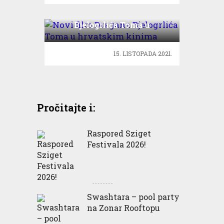
Novi film Dragana
Bjelogrlića Toma u
hrvatskim kinima
15. LISTOPADA 2021.
Pročitajte i:
Raspored Sziget
Festivala 2026!
Swashtara – pool party
na Zonar Rooftopu