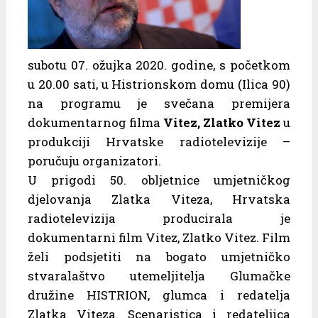
subotu 07. ožujka 2020. godine, s početkom
u 20.00 sati, u Histrionskom domu (Ilica 90)
na programu je svečana premijera
dokumentarnog filma
Vitez, Zlatko Vitez
u
produkciji Hrvatske radiotelevizije –
poručuju organizatori.
U prigodi 50. obljetnice umjetničkog
djelovanja Zlatka Viteza, Hrvatska
radiotelevizija producirala je
dokumentarni film Vitez, Zlatko Vitez. Film
želi podsjetiti na bogato umjetničko
stvaralaštvo utemeljitelja Glumačke
družine HISTRION, glumca i redatelja
Zlatka Viteza. Scenaristica i redateljica