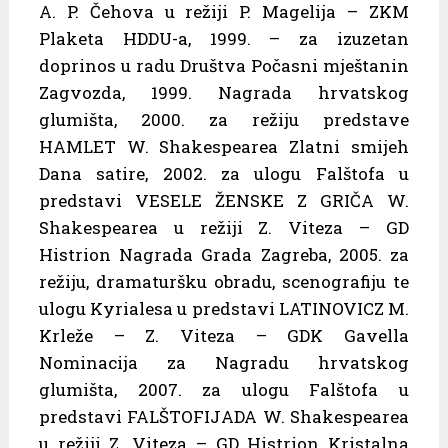
A. P. Čehova u režiji P. Magelija – ZKM
Plaketa HDDU-a, 1999. – za izuzetan
doprinos u radu Društva Počasni mještanin
Zagvozda, 1999. Nagrada hrvatskog
glumišta, 2000. za režiju predstave
HAMLET W. Shakespearea Zlatni smijeh
Dana satire, 2002. za ulogu Falštofa u
predstavi VESELE ŽENSKE Z GRIČA W.
Shakespearea u režiji Z. Viteza – GD
Histrion Nagrada Grada Zagreba, 2005. za
režiju, dramaturšku obradu, scenografiju te
ulogu Kyrialesa u predstavi LATINOVICZ M.
Krleže – Z. Viteza – GDK Gavella
Nominacija za Nagradu hrvatskog
glumišta, 2007. za ulogu Falštofa u
predstavi FALŠTOFIJADA W. Shakespearea
u režiji Z. Viteza – GD Histrion Kristalna