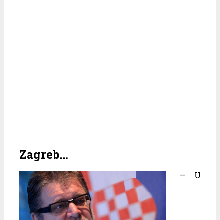
Zagreb…
– U