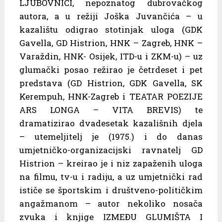
LJUBOVNICI, nepoznatog dubrovačkog
autora, a u režiji Joška Juvančića – u
kazalištu odigrao stotinjak uloga (GDK
Gavella, GD Histrion, HNK – Zagreb, HNK –
Varaždin, HNK- Osijek, ITD-u i ZKM-u) – uz
glumački posao režirao je četrdeset i pet
predstava (GD Histrion, GDK Gavella, SK
Kerempuh, HNK-Zagreb i TEATAR POEZIJE
ARS LONGA – VITA BREVIS) te
dramatizirao dvadesetak kazališnih djela
– utemeljitelj je (1975.) i do danas
umjetničko-organizacijski ravnatelj GD
Histrion – kreirao je i niz zapaženih uloga
na filmu, tv-u i radiju, a uz umjetnički rad
ističe se športskim i društveno-političkim
angažmanom – autor nekoliko nosača
zvuka i knjige IZMEĐU GLUMIŠTA I