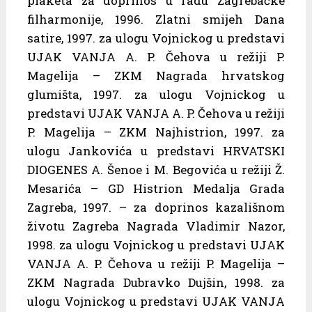
plaketa za doprinos u radu Zagrebačke
filharmonije, 1996. Zlatni smijeh Dana
satire, 1997. za ulogu Vojnickog u predstavi
UJAK VANJA A. P. Čehova u režiji P.
Magelija – ZKM Nagrada hrvatskog
glumišta, 1997. za ulogu Vojnickog u
predstavi UJAK VANJA A. P. Čehova u režiji
P. Magelija – ZKM Najhistrion, 1997. za
ulogu Jankovića u predstavi HRVATSKI
DIOGENES A. Šenoe i M. Begovića u režiji Ž.
Mesarića – GD Histrion Medalja Grada
Zagreba, 1997. – za doprinos kazališnom
životu Zagreba Nagrada Vladimir Nazor,
1998. za ulogu Vojnickog u predstavi UJAK
VANJA A. P. Čehova u režiji P. Magelija –
ZKM Nagrada Dubravko Dujšin, 1998. za
ulogu Vojnickog u predstavi UJAK VANJA