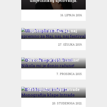
umjetničkog djelovanja:
Sofia Ameli Gojić!
16. LIPNJA 2016.
Ulaz besplatan: Sve je
spremno za Naj, naj, naj
festival
27. OŽUJKA 2019.
Oliver Dragojević: Sveti
Nikola mi je donio račune!
7. PROSINCA 2015.
Ekskluzivno izdanje:
Monografija klape Intrade
20. STUDENOGA 2021.