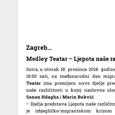
Zagreb…
Medley Teatar – Ljepota naše ra
Sutra, u utorak 18. prosinca 2018. godi
18.00 sati, na međunarodni dan migr
Teatar
ima premijeru nove dječje pre
naše različitosti u kojoj naslovne ul
Sanan Hdagha
i
Marin Bukvić
.
– Dječja predstava Ljepota naše različit
je izbjegličko-migrantskom krizo