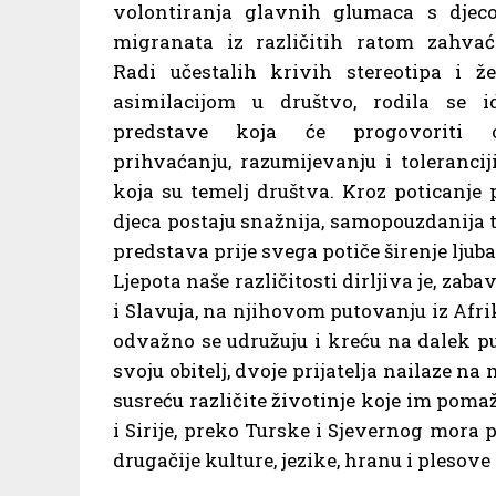
volontiranja glavnih glumaca s djeco
migranata iz različitih ratom zahvać
Radi učestalih krivih stereotipa i ž
asimilacijom u društvo, rodila se i
predstave koja će progovoriti o 
prihvaćanju, razumijevanju i toleranc
koja su temelj društva. Kroz poticanje
djeca postaju snažnija, samopouzdanija te
predstava prije svega potiče širenje ljuba
Ljepota naše različitosti dirljiva je, zab
i Slavuja, na njihovom putovanju iz Afrik
odvažno se udružuju i kreću na dalek pu
svoju obitelj, dvoje prijatelja nailaze 
susreću različite životinje koje im poma
i Sirije, preko Turske i Sjevernog mora 
drugačije kulture, jezike, hranu i plesove 