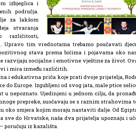
m izbjeglica i
enih područja.
elje za lakšom
deja stvaranja
različitosti,
iji. Upravo tim vrednotama trebamo poučavati djec
 pozitivnog stava prema bićima i pojavama oko nas
 razvijaju socijalne i emotivne vještine za život. Ov
vi i mira između različitih.
avna i edukativna priča koje prati dvoje prijatelja, Rod
e do Europe. Izgubljeni od svog jata, male ptice selic
t u nepoznato. Ujedinjeni u jednom cilju, da pronađ
na mnoge prepreke, suočavaju se s raznim strahovima t
žu oko smjera kojim moraju nastaviti dalje. Od Egipt
pa sve do Hrvatske, naša dva prijatelja upoznaju i uč
– poručuju iz kazališta.