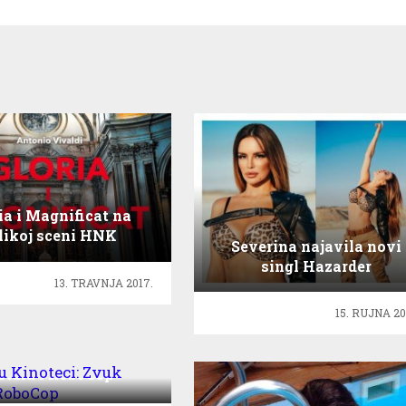
ia i Magnificat na
likoj sceni HNK
Severina najavila novi
singl Hazarder
13. TRAVNJA 2017.
15. RUJNA 20
n u Kinoteci: Zvuk
tala i RoboCop