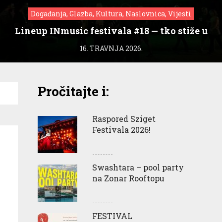
Događanja, Glazba, Kultura, Naslovnica, Vijesti
Lineup INmusic festivala #18 — tko stiže u
Zagreb?
16. TRAVNJA 2026.
Pročitajte i:
Raspored Sziget
Festivala 2026!
Swashtara – pool party
na Zonar Rooftopu
FESTIVAL