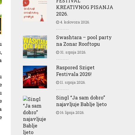
FESTIVAL
KREATIVNOG PISANJA
2026.
4. kolovoza 2026.
Swashtara – pool party
u
na Zonar Rooftopu
,
31. srpnja 2026.
a
Raspored Sziget
Festivala 2026!
u
11. srpnja 2026.
e
u
Singl “Ja sam dobro”
e
najavljuje Bablje ljeto
a
16. lipnja 2026.
e