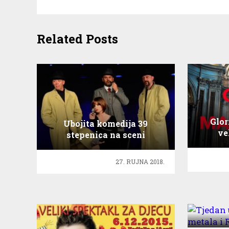
Related Posts
Glor
Ubojita komedija 39
ve
stepenica na sceni
Jazz&Cabaret kluba
Kontesa
27. RUJNA 2018.
Tjeda
me