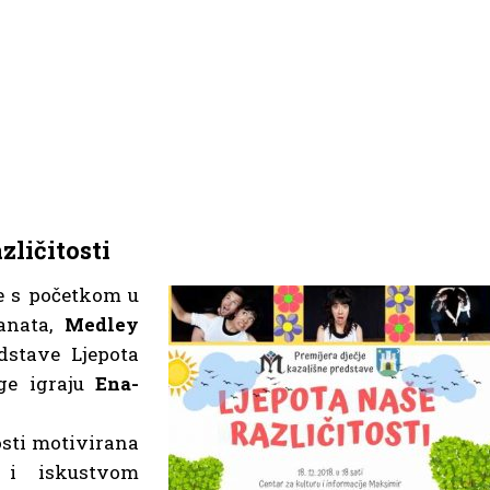
zličitosti
ne s početkom u
anata,
Medley
dstave Ljepota
oge igraju
Ena-
osti motivirana
m i iskustvom