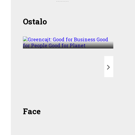
Greencajt: Good for
Ostalo
Business Good for People
Good for Planet
T
Face