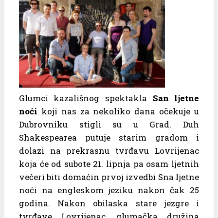
Glumci kazališnog spektakla
San ljetne
noći
koji nas za nekoliko dana očekuje u
Dubrovniku stigli su u Grad. Duh
Shakespearea putuje starim gradom i
dolazi na prekrasnu tvrđavu Lovrijenac
koja će od subote 21. lipnja pa osam ljetnih
večeri biti domaćin prvoj izvedbi Sna ljetne
noći na engleskom jeziku nakon čak 25
godina. Nakon obilaska stare jezgre i
tvrđave Lovrijenac, glumačka družina