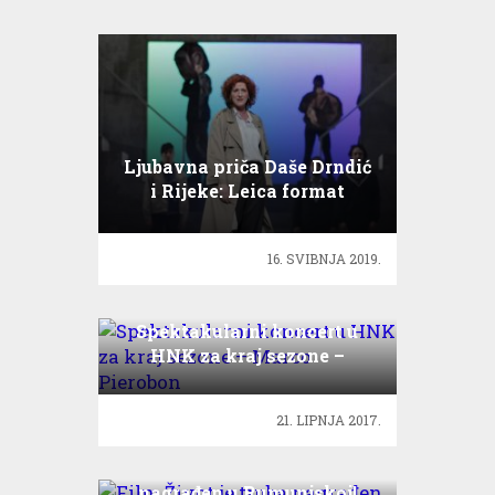
Ljubavna priča Daše Drndić
i Rijeke: Leica format
16. SVIBNJA 2019.
Spektakularni koncert u
HNK za kraj sezone –
Marco Pierobon
21. LIPNJA 2017.
Film Život je truba
nagrađen u Rumunjskoj!