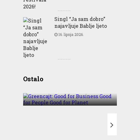
Singl “Ja sam dobro”
najavljuje Bablje ljeto
16. lipnja 2026.
Greencajt: Good for
Ostalo
Business Good for People
Good for Planet
T