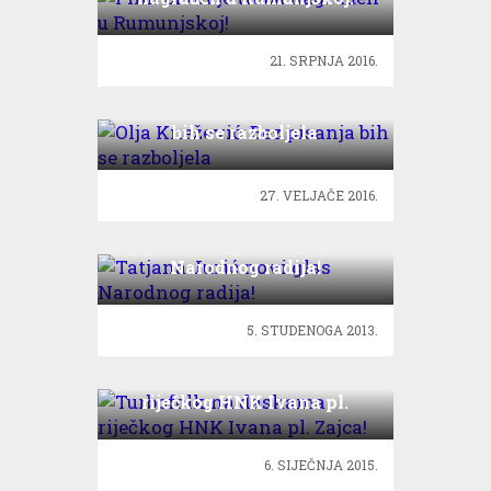
21. SRPNJA 2016.
Olja Knežević: Bez pisanja
bih se razboljela
27. VELJAČE 2016.
Tatjana Jurić novi glas
Narodnog radija!
5. STUDENOGA 2013.
Turbofolk na daskama
riječkog HNK Ivana pl.
Zajca!
6. SIJEČNJA 2015.