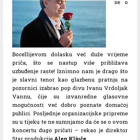
se o
Bocellijevom dolasku već duže vrijeme
priča, što se nastup više približava
uzbuđenje raste! Iznimno nam je drago što
je slavni tenor kao glazbenu pratnju na
pozornici izabrao pop divu Ivanu Vrdoljak
Vannu, čije su izvanredne glasovne
mogućnosti već dobro poznate domaćoj
publici. Posljednje organizacijske pripreme
su u tijeku te ne sumnjamo da će se o ovom
koncertu dugo pričati – rekao je direktor
Star produkcije
Alen Ključe
.