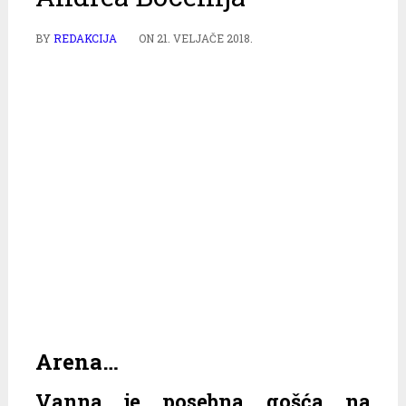
BY
REDAKCIJA
ON
21. VELJAČE 2018.
Arena…
Vanna je posebna gošća na