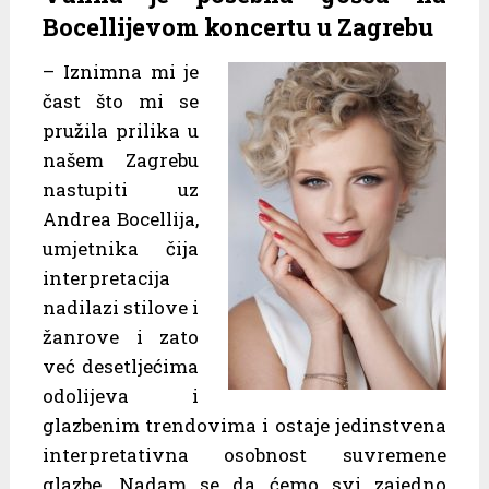
Bocellijevom koncertu u Zagrebu
– Iznimna mi je
čast što mi se
pružila prilika u
našem Zagrebu
nastupiti uz
Andrea Bocellija,
umjetnika čija
interpretacija
nadilazi stilove i
žanrove i zato
već desetljećima
odolijeva i
glazbenim trendovima i ostaje jedinstvena
interpretativna osobnost suvremene
glazbe. Nadam se da ćemo svi zajedno