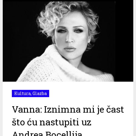
Kultura
,
Glazba
Vanna: Iznimna mi je čast
što ću nastupiti uz
Andrea Bocellija