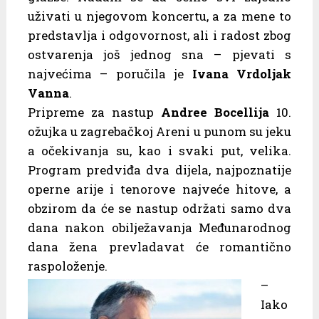
uživati u njegovom koncertu, a za mene to
predstavlja i odgovornost, ali i radost zbog
ostvarenja još jednog sna – pjevati s
najvećima – poručila je
Ivana Vrdoljak
Vanna
.
Pripreme za nastup
Andree Bocellija
10.
ožujka u zagrebačkoj Areni u punom su jeku
a očekivanja su, kao i svaki put, velika.
Program predviđa dva dijela, najpoznatije
operne arije i tenorove najveće hitove, a
obzirom da će se nastup održati samo dva
dana nakon obilježavanja Međunarodnog
dana žena prevladavat će romantično
raspoloženje.
–
Iako