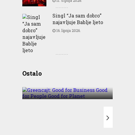
11. srpnja 2026.
Singl “Ja sam dobro”
najavljuje Bablje ljeto
16. lipnja 2026.
Greencajt: Good for
Ostalo
Business Good for People
Good for Planet
T