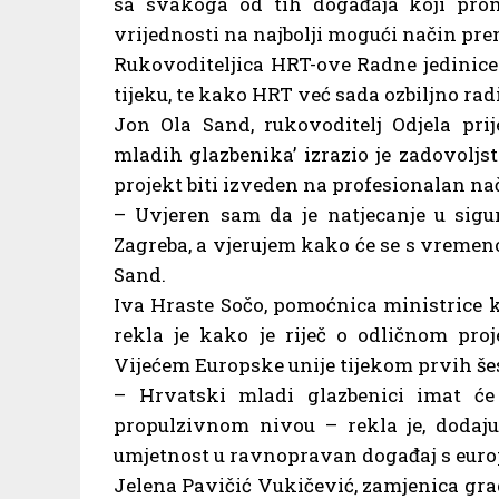
sa svakoga od tih događaja koji pro
vrijednosti na najbolji mogući način preni
Rukovoditeljica HRT-ove Radne jedinice
tijeku, te kako HRT već sada ozbiljno rad
Jon Ola Sand, rukovoditelj Odjela pri
mladih glazbenika’ izrazio je zadovolj
projekt biti izveden na profesionalan na
– Uvjeren sam da je natjecanje u sig
Zagreba, a vjerujem kako će se s vremenom
Sand.
Iva Hraste Sočo, pomoćnica ministrice k
rekla je kako je riječ o odličnom pro
Vijećem Europske unije tijekom prvih šes
– Hrvatski mladi glazbenici imat će
propulzivnom nivou – rekla je, dodaju
umjetnost u ravnopravan događaj s eur
Jelena Pavičić Vukičević, zamjenica gr