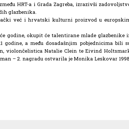
između HRT-a i Grada Zagreba, izrazivši zadovoljstv
dih glazbenika.
čki već i hrvatski kulturni proizvod u europski
uće godine, okupit će talentirane mlade glazbenike i
21 godine, a među dosadašnjim pobjednicima bili s
in, violončelistica Natalie Clein te Eivind Holtsmar
asman – 2. nagradu ostvarila je Monika Leskovar 1998