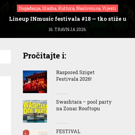
Događanja, Glazba, Kultura, Naslovnica, Vijesti
Lineup INmusic festivala #18 — tko stiže u
Zagreb?
16. TRAVNJA 2026.
Pročitajte i:
Raspored Sziget
Festivala 2026!
Swashtara – pool party
na Zonar Rooftopu
FESTIVAL