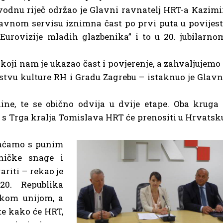
odnu riječ održao je Glavni ravnatelj HRT-a Kazimi
javnom servisu iznimna čast po prvi puta u povijest
„Eurovizije mladih glazbenika” i to u 20. jubilarno
oji nam je ukazao čast i povjerenje, a zahvaljujemo 
stvu kulture RH i Gradu Zagrebu – istaknuo je Glavn
ne, te se obično odvija u dvije etape. Oba kruga 
e s Trga kralja Tomislava HRT će prenositi u Hrvatsk
hvaćamo s punim
ničke snage i
riti – rekao je
20. Republika
skom unijom, a
 te kako će HRT,