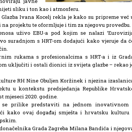
moviraju javne
jeti sliku i ton kao i atmosferu.
 Glazba Ivana Kocelj rekla je kako su pripreme već 
i na projektu te oformljuje i tim za njegovu provedbu.
jenosa uživo EBU-a pod kojim se nalazi ‘Eurovizij
stvo suradnjom s HRT-om dodajući kako vjeruje da ć
čin.
urnim rukama s profesionalcima s HRT-a i iz Grad
 uključiti i ostali dionici iz svijeta glazbe – rekao j
ulture RH Nine Obuljen Koržinek i njezina izaslanic
jektu u kontekstu predsjedanja Republike Hrvatsk
t mjeseci 2020. godine.
 se prilike predstaviti na jednom inovativnom 
ći kako ovaj događaj smješta i hrvatsku kulturu 
opskim.
adonačelnika Grada Zagreba Milana Bandića i njegov