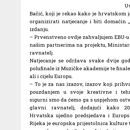
Uv
Bačić, koji je rekao kako je hrvatskom 
organizirati natjecanje i biti domaćin 
izdanju.
– Prvenstveno ovdje zahvaljujem EBU-u k
našim partnerima na projektu, Ministar
ravnatelj.
Natjecanje se održava svake dvije godi
polufinale iz Muzičke akademije te final
ali i cijelu Europu.
– To je za nas izazov, izazov koji pri
pouzdanjem u svoje kreativne i teh
sigurni smo da ćemo ga s uspjehom ostva
glavni ravnatelj, dodajući kako 20
Hrvatska ujedno predsjedava i Europ
Rijeka je europska prijestolnica kulture