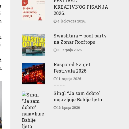
FESTIVAL
r
KREATIVNOG PISANJA
i
2026.
m
4. kolovoza 2026.
Swashtara – pool party
i
na Zonar Rooftopu
i
31. srpnja 2026.
i
Raspored Sziget
u
Festivala 2026!
11. srpnja 2026.
Singl “Ja sam dobro”
najavljuje Bablje ljeto
16. lipnja 2026.