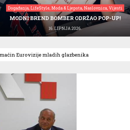
Događanja, LifeStyle, Moda & Ljepota, Naslovnica, Vijesti
MODNI BREND BOMBER ODRŽAO POP-UP!
16. LIPNJA 2026.
maćin Eurovizije mladih glazbenika