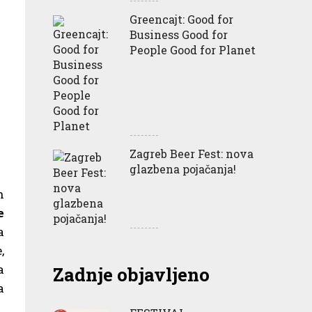
Greencajt: Good for
Business Good for
People Good for Planet
Zagreb Beer Fest: nova
glazbena pojačanja!
n
e
a
,
a
Zadnje objavljeno
a