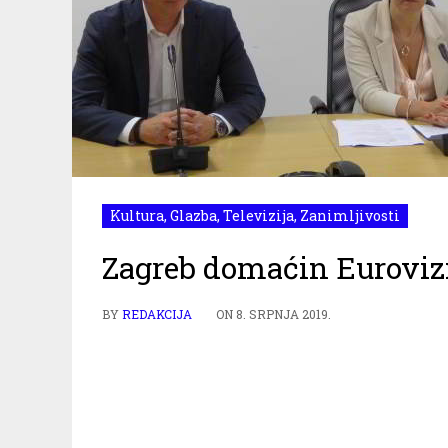
Kultura
,
Glazba
,
Televizija
,
Zanimljivosti
Zagreb domaćin Euroviz
BY
REDAKCIJA
ON
8. SRPNJA 2019.