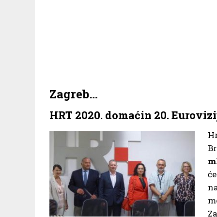
Zagreb…
HRT 2020. domaćin 20. Eurovizi
Hr
Br
m
ć
na
me
Za