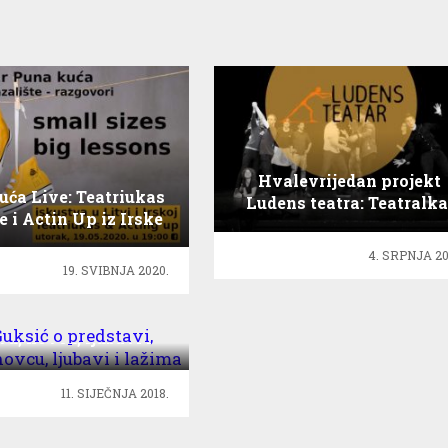
Hvalevrijedan projekt
uća Live: Teatriukas
Ludens teatra: Teatralka
e i Actin Up iz Irske
ulaznica dobrog srca
4. SRPNJA 20
19. SVIBNJA 2020.
Guksić o predstavi,
vu, novcu, ljubavi i
lažima
11. SIJEČNJA 2018.