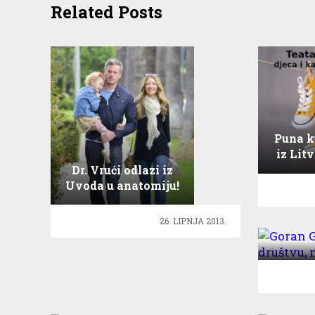
Related Posts
Puna k
iz Litv
Dr. Vrući odlazi iz
Uvoda u anatomiju!
Goran 
26. LIPNJA 2013.
društ
Svečano otvoreno