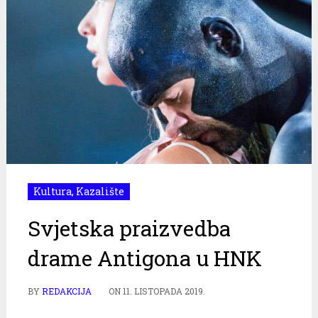
Kultura
,
Kazalište
Svjetska praizvedba
drame Antigona u HNK
BY
REDAKCIJA
ON
11. LISTOPADA 2019.