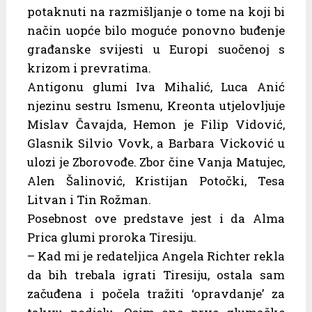
potaknuti na razmišljanje o tome na koji bi
način uopće bilo moguće ponovno buđenje
građanske svijesti u Europi suočenoj s
krizom i prevratima.
Antigonu glumi Iva Mihalić, Luca Anić
njezinu sestru Ismenu, Kreonta utjelovljuje
Mislav Čavajda, Hemon je Filip Vidović,
Glasnik Silvio Vovk, a Barbara Vicković u
ulozi je Zborovođe. Zbor čine Vanja Matujec,
Alen Šalinović, Kristijan Potočki, Tesa
Litvan i Tin Rožman.
Posebnost ove predstave jest i da Alma
Prica glumi proroka Tiresiju.
– Kad mi je redateljica Angela Richter rekla
da bih trebala igrati Tiresiju, ostala sam
začuđena i počela tražiti ‘opravdanje’ za