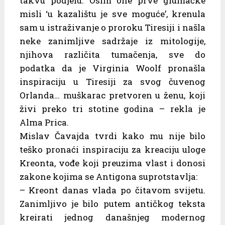
takvu podjelu. Osim one prve glumačke
misli ‘u kazalištu je sve moguće’, krenula
sam u istraživanje o proroku Tiresiji i našla
neke zanimljive sadržaje iz mitologije,
njihova različita tumačenja, sve do
podatka da je Virginia Woolf pronašla
inspiraciju u Tiresiji za svog čuvenog
Orlanda… muškarac pretvoren u ženu, koji
živi preko tri stotine godina – rekla je
Alma Prica.
Mislav Čavajda tvrdi kako mu nije bilo
teško pronaći inspiraciju za kreaciju uloge
Kreonta, vođe koji preuzima vlast i donosi
zakone kojima se Antigona suprotstavlja:
– Kreont danas vlada po čitavom svijetu.
Zanimljivo je bilo putem antičkog teksta
kreirati jednog današnjeg modernog