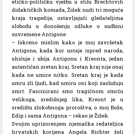
etičko-političku vježbu u stilu Brechtovih
didaktičkih komada, Žižek nudi tri moguća
kraja tragedije, ostavljajući gledateljima
slobodu u donošenju odluke o sudbini
suvremene Antigone.
– Iskreno mislim kako je moj završetak
Antigone, kada kor ustaje ispred naroda,
uhićuje i ubija Antigonu i Kreonta, jedan
autentičan sretan kraj. Sretan kraj nije onaj
kada ne umire nitko. Sretan kraj je kada
umru zli ljudi, kad umiru oni koji zaslužuju
smrt. Fascinirani smo tragičnom smrću
velikoga, središnjeg lika; Kreont je u
središtu zlokobnoga proroštva, o moj Bože,
Edip i sama Antigona – rekao je Žižek.
Svojim uprizorenjem njemačka redateljica
hrvatskih korijena Angela Richter želi