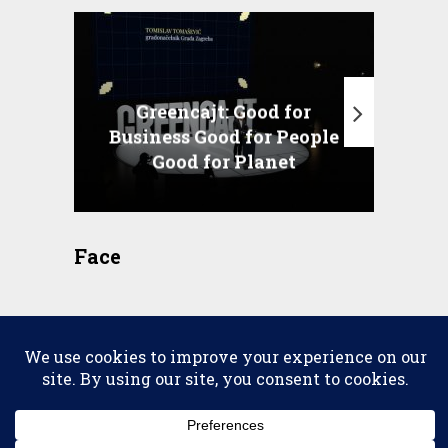
Greencajt: Good for
Business Good for People
T
Good for Planet
Face