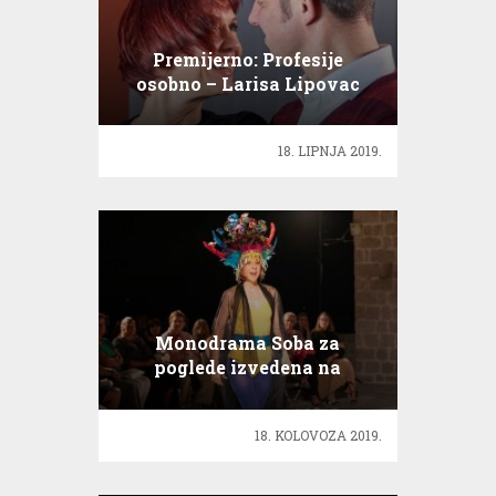
Premijerno: Profesije
osobno – Larisa Lipovac
Navojec, Igor Barberić…
18. LIPNJA 2019.
Monodrama Soba za
poglede izvedena na
tvrđavi Bokar
18. KOLOVOZA 2019.