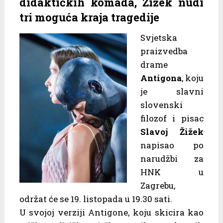
didaktičkih komada, Žižek nudi
tri moguća kraja tragedije
Svjetska
praizvedba
drame
Antigona
, koju
je slavni
slovenski
filozof i pisac
Slavoj Žižek
napisao po
narudžbi za
HNK u
Zagrebu,
održat će se 19. listopada u 19.30 sati.
U svojoj verziji Antigone, koju skicira kao