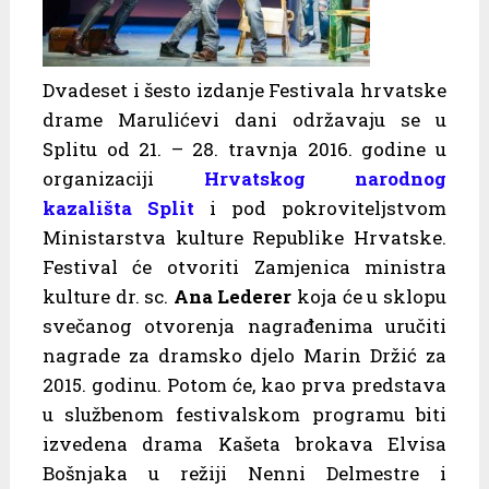
Dvadeset i šesto izdanje Festivala hrvatske
drame Marulićevi dani održavaju se u
Splitu od 21. – 28. travnja 2016. godine u
organizaciji
Hrvatskog narodnog
kazališta Split
i pod pokroviteljstvom
Ministarstva kulture Republike Hrvatske.
Festival će otvoriti Zamjenica ministra
kulture dr. sc.
Ana Lederer
koja će u sklopu
svečanog otvorenja nagrađenima uručiti
nagrade za dramsko djelo Marin Držić za
2015. godinu. Potom će, kao prva predstava
u službenom festivalskom programu biti
izvedena drama Kašeta brokava Elvisa
Bošnjaka u režiji Nenni Delmestre i