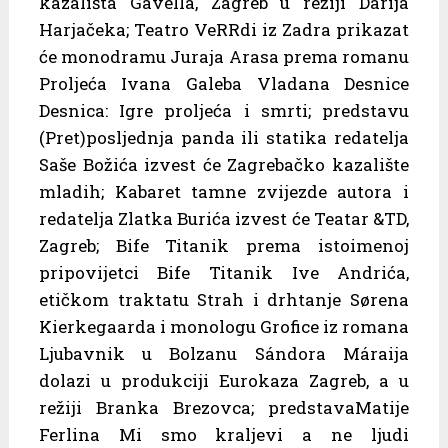
kazališta Gavella, Zagreb u režiji Darija
Harjačeka; Teatro VeRRdi iz Zadra prikazat
će monodramu Juraja Arasa prema romanu
Proljeća Ivana Galeba Vladana Desnice
Desnica: Igre proljeća i smrti; predstavu
(Pret)posljednja panda ili statika redatelja
Saše Božića izvest će Zagrebačko kazalište
mladih; Kabaret tamne zvijezde autora i
redatelja Zlatka Burića izvest će Teatar &TD,
Zagreb; Bife Titanik prema istoimenoj
pripovijetci Bife Titanik Ive Andrića,
etičkom traktatu Strah i drhtanje Sørena
Kierkegaarda i monologu Grofice iz romana
Ljubavnik u Bolzanu Sándora Máraija
dolazi u produkciji Eurokaza Zagreb, a u
režiji Branka Brezovca; predstavaMatije
Ferlina Mi smo kraljevi a ne ljudi