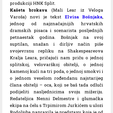
produkciji HNK Split.
Kašeta brokava
(Mali Lear iz Veloga
Varoša) novi je tekst
Elvisa Bošnjaka
,
jednog od najznačajnijih hrvatskih
dramskih pisaca i scenarista posljednjih
petnaestak godina. Bošnjak na svoj
suptilan, snažan i dirljiv način piše
svojevrsnu repliku na Shakespeareova
Kralja Leara, pričajući nam priču o jednoj
splitskoj, velovarškoj obitelji, o jednoj
kamenoj kući na tri poda, o jednoj smokvi i
o jednom veselom rođendanu najstarijeg
člana obitelji – oca, koji se baš tada odluči
podijeliti nasljednicima svoju mižeriju.
Redateljica Nenni Delmestre i glumačka
ekipa na čelu s Trpimirom Jurkićem u ulozi
Rodoljuba napravila je predstavu koja je od