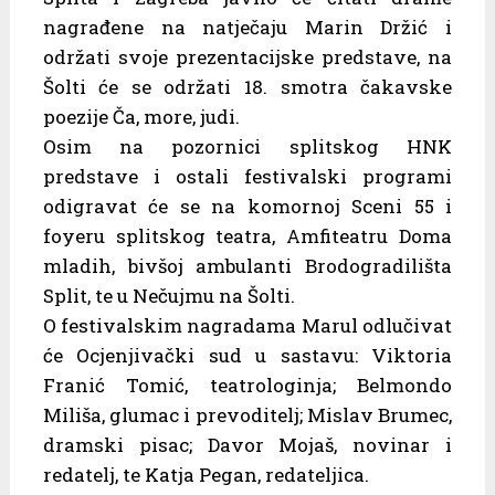
nagrađene na natječaju Marin Držić i
održati svoje prezentacijske predstave, na
Šolti će se održati 18. smotra čakavske
poezije Ča, more, judi.
Osim na pozornici splitskog HNK
predstave i ostali festivalski programi
odigravat će se na komornoj Sceni 55 i
foyeru splitskog teatra, Amfiteatru Doma
mladih, bivšoj ambulanti Brodogradilišta
Split, te u Nečujmu na Šolti.
O festivalskim nagradama Marul odlučivat
će Ocjenjivački sud u sastavu: Viktoria
Franić Tomić, teatrologinja; Belmondo
Miliša, glumac i prevoditelj; Mislav Brumec,
dramski pisac; Davor Mojaš, novinar i
redatelj, te Katja Pegan, redateljica.