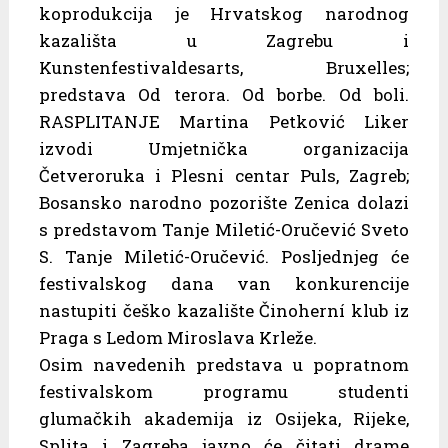
koprodukcija je Hrvatskog narodnog
kazališta u Zagrebu i
Kunstenfestivaldesarts, Bruxelles;
predstava Od terora. Od borbe. Od boli.
RASPLITANJE Martina Petković Liker
izvodi Umjetnička organizacija
Četveroruka i Plesni centar Puls, Zagreb;
Bosansko narodno pozorište Zenica dolazi
s predstavom Tanje Miletić-Oručević Sveto
S. Tanje Miletić-Oručević. Posljednjeg će
festivalskog dana van konkurencije
nastupiti češko kazalište Činoherní klub iz
Praga s Ledom Miroslava Krleže.
Osim navedenih predstava u popratnom
festivalskom programu studenti
glumačkih akademija iz Osijeka, Rijeke,
Splita i Zagreba javno će čitati drame