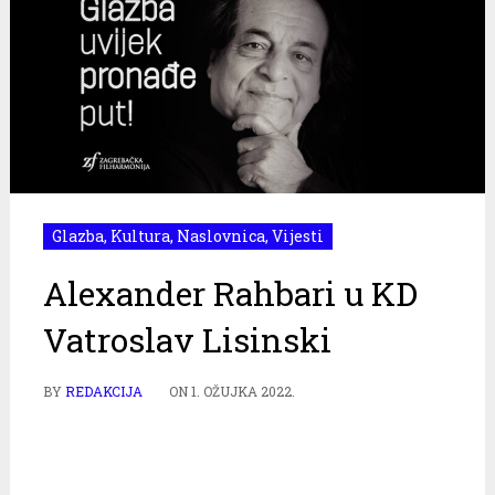
Glazba
,
Kultura
,
Naslovnica
,
Vijesti
Alexander Rahbari u KD
Vatroslav Lisinski
BY
REDAKCIJA
ON
1. OŽUJKA 2022.