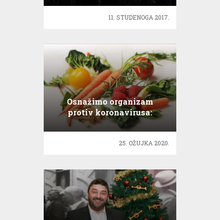
11. STUDENOGA 2017.
Osnažimo organizam
protiv koronavirusa:
Ostani doma i ojačaj
imunitet voćem i povrćem
25. OŽUJKA 2020.