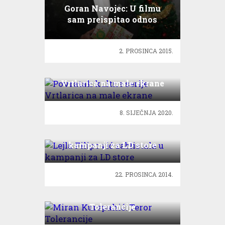
Goran Navojec: U filmu
sam preispitao odnos
prema bratu!
2. PROSINCA 2015.
Povratak kultne serije
Vrtlarica na male ekrane
8. SIJEČNJA 2020.
Lejla Filipović zablistala u
kampanji za LD store
22. PROSINCA 2014.
Miran Kurspahić: Teror
Tolerancije