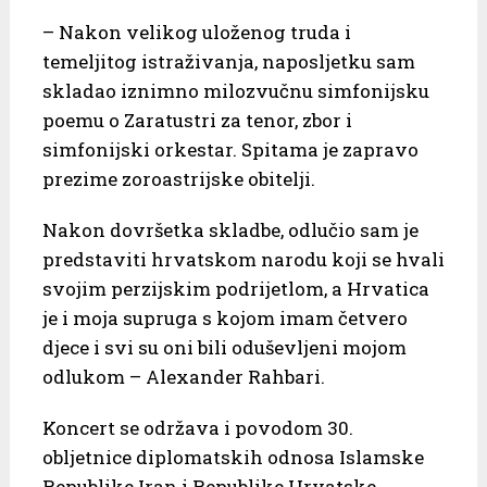
– Nakon velikog uloženog truda i
temeljitog istraživanja, naposljetku sam
skladao iznimno milozvučnu simfonijsku
poemu o Zaratustri za tenor, zbor i
simfonijski orkestar. Spitama je zapravo
prezime zoroastrijske obitelji.
Nakon dovršetka skladbe, odlučio sam je
predstaviti hrvatskom narodu koji se hvali
svojim perzijskim podrijetlom, a Hrvatica
je i moja supruga s kojom imam četvero
djece i svi su oni bili oduševljeni mojom
odlukom – Alexander Rahbari.
Koncert se održava i povodom 30.
obljetnice diplomatskih odnosa Islamske
Republike Iran i Republike Hrvatske.