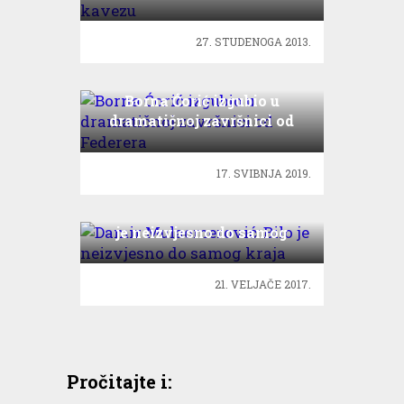
kavezu
27. STUDENOGA 2013.
Borna Ćorić izgubio u
dramatičnoj završnici od
Federera
17. SVIBNJA 2019.
Damir Mulaomerović: Bilo
je neizvjesno do samog
kraja
21. VELJAČE 2017.
Pročitajte i: