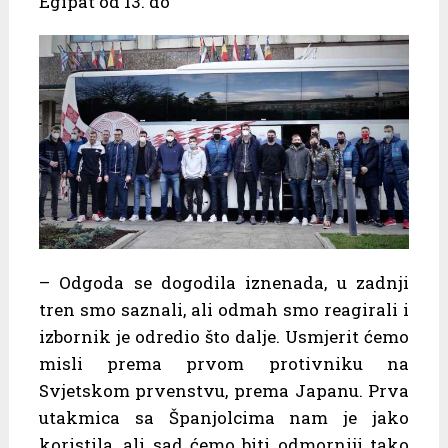
Egipat od 13. do
– Odgoda se dogodila iznenada, u zadnji
tren smo saznali, ali odmah smo reagirali i
izbornik je odredio što dalje. Usmjerit ćemo
misli prema prvom protivniku na
Svjetskom prvenstvu, prema Japanu. Prva
utakmica sa Španjolcima nam je jako
koristila, ali sad ćemo biti odmorniji tako