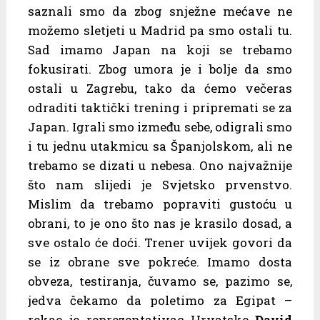
saznali smo da zbog snježne mećave ne
možemo sletjeti u Madrid pa smo ostali tu.
Sad imamo Japan na koji se trebamo
fokusirati. Zbog umora je i bolje da smo
ostali u Zagrebu, tako da ćemo večeras
odraditi taktički trening i pripremati se za
Japan. Igrali smo između sebe, odigrali smo
i tu jednu utakmicu sa Španjolskom, ali ne
trebamo se dizati u nebesa. Ono najvažnije
što nam slijedi je Svjetsko prvenstvo.
Mislim da trebamo popraviti gustoću u
obrani, to je ono što nas je krasilo dosad, a
sve ostalo će doći. Trener uvijek govori da
se iz obrane sve pokreće. Imamo dosta
obveza, testiranja, čuvamo se, pazimo se,
jedva čekamo da poletimo za Egipat –
rekao je reprezentativac Hrvatske
David