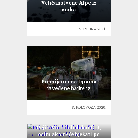
Veličanstvene Alpe iz
zraka
5. RUJNA 2021.
Premijerno na Igrama
izvedene bajke iz
dubrovačkog kraja
3. KOLOVOZA 2020.
Pejić: Volio bih dobar fajt,
osim ako neće bježati po