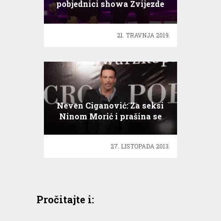
pobjednici showa Zvijezde
pjevaju
21. TRAVNJA 2019.
Neven Ciganović: Za seksi
Ninom Morić i prašina se
diže!
27. LISTOPADA 2013.
Pročitajte i: