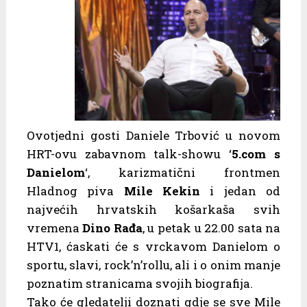
Ovotjedni gosti Daniele Trbović u novom
HRT-ovu zabavnom talk-showu ‘
5.com s
Danielom
‘, karizmatični frontmen
Hladnog piva
Mile Kekin
i jedan od
najvećih hrvatskih košarkaša svih
vremena
Dino Rađa
, u petak u 22.00 sata na
HTV1, ćaskati će s vrckavom Danielom o
sportu, slavi, rock’n’rollu, ali i o onim manje
poznatim stranicama svojih biografija.
Tako će gledatelji doznati gdje se sve Mile