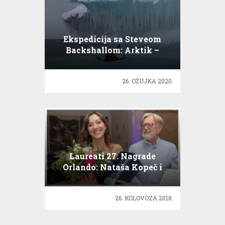
Ekspedicija sa Steveom
Backshallom: Arktik –
zaleđena granica
26. OŽUJKA 2020.
Laureati 27. Nagrade
Orlando: Nataša Kopeč i
Daniil Trifonov
26. KOLOVOZA 2018.