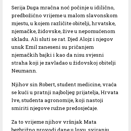
Serija Duga mračna noć počinje u idilično,
predbožićno vrijeme u malom slavonskom
mjestu, u kojem različite obitelji, hrvatske,
njemačke, židovske, žive u nepomućenom
skladu. Ali sluti se rat. Djed Alojz i njegov
unuk Emil zaneseni su pričanjem
njemačkih bajki i kao da nisu svjesni
straha koji je zavladao u židovskoj obitelji
Neumann.
Njihov sin Robert, student medicine, vraća
se kući u pratnji najboljeg prijatelja, Hrvata
Ive, studenta agronomije, koji nastoji
smiriti njegove ružne predosjećaje.
Za to vrijeme njihov vršnjak Mata
bezbrižno provodi dane u lovu, sviranju