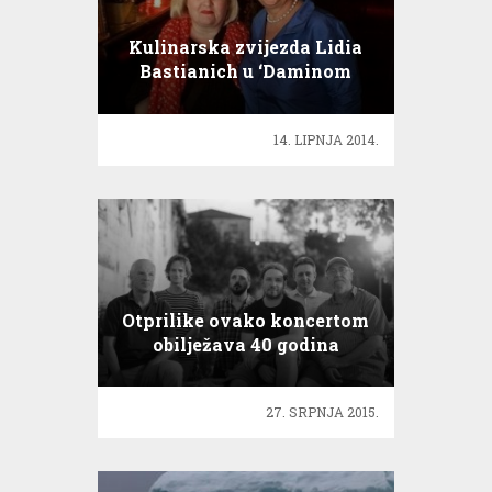
Kulinarska zvijezda Lidia
Bastianich u ‘Daminom
gambitu’!
14. LIPNJA 2014.
Otprilike ovako koncertom
obilježava 40 godina
postojanja!
27. SRPNJA 2015.