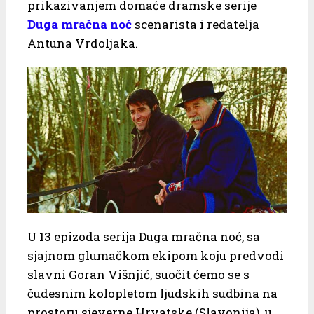
prikazivanjem domaće dramske serije
Duga mračna noć
scenarista i redatelja
Antuna Vrdoljaka.
U 13 epizoda serija Duga mračna noć, sa
sjajnom glumačkom ekipom koju predvodi
slavni Goran Višnjić, suočit ćemo se s
čudesnim kolopletom ljudskih sudbina na
prostoru sjeverne Hrvatske (Slavonija), u