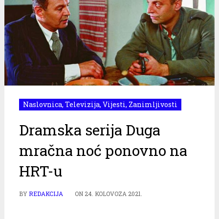
Naslovnica
,
Televizija
,
Vijesti
,
Zanimljivosti
Dramska serija Duga
mračna noć ponovno na
HRT-u
BY
REDAKCIJA
ON
24. KOLOVOZA 2021.