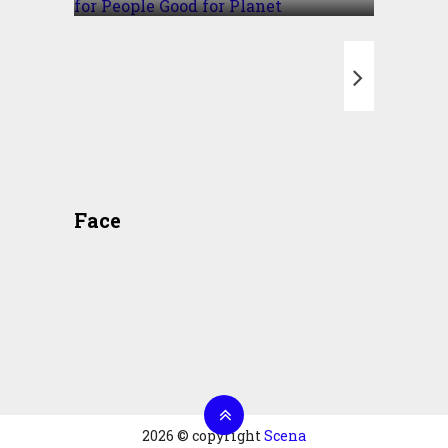
T
Face
2026 © copyright
Scena