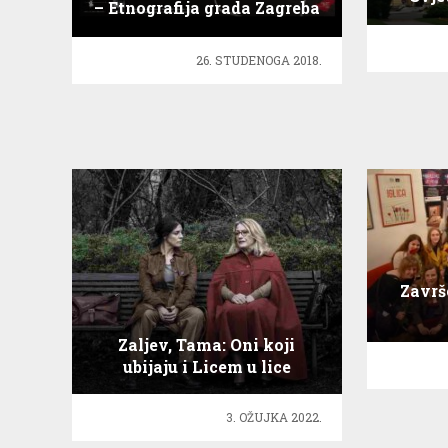
– Etnografija grada Zagreba
26. STUDENOGA 2018.
Završ
Zaljev, Tama: Oni koji
ubijaju i Licem u lice
3. OŽUJKA 2022.