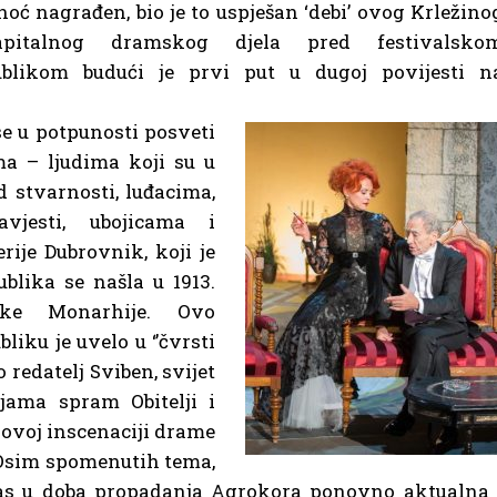
noć nagrađen, bio je to uspješan ‘debi’ ovog Krležino
apitalnog dramskog djela pred festivalsko
ublikom budući je prvi put u dugoj povijesti n
se u potpunosti posveti
ma – ljudima koji su u
d stvarnosti, luđacima,
avjesti, ubojicama i
ije Dubrovnik, koji je
ublika se našla u 1913.
ske Monarhije. Ovo
liku je uvelo u ‘’čvrsti
 redatelj Sviben, svijet
ijama spram Obitelji i
u ovoj inscenaciji drame
 Osim spomenutih tema,
anas u doba propadanja Agrokora ponovno aktualna 