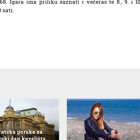
. Igara ima priliku saznati i večeras te 8., 9. i 10
 sati.
atska poruka za
tski dan kazališta