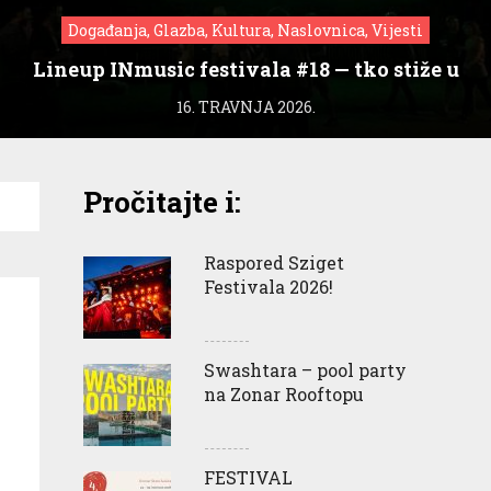
Događanja, Glazba, Kultura, Naslovnica, Vijesti
Lineup INmusic festivala #18 — tko stiže u
Zagreb?
16. TRAVNJA 2026.
Pročitajte i:
Raspored Sziget
Festivala 2026!
Swashtara – pool party
na Zonar Rooftopu
FESTIVAL