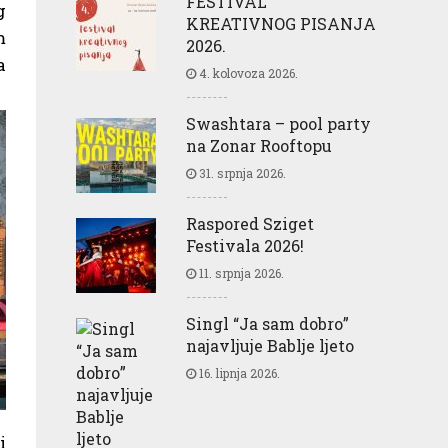
FESTIVAL
g
KREATIVNOG PISANJA
m
2026.
a
4. kolovoza 2026.
Swashtara – pool party
na Zonar Rooftopu
31. srpnja 2026.
Raspored Sziget
Festivala 2026!
11. srpnja 2026.
Singl “Ja sam dobro”
najavljuje Bablje ljeto
16. lipnja 2026.
i