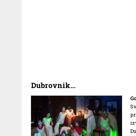
Dubrovnik…
G
S
p
iz
Du