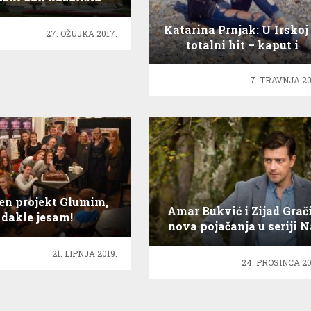
Katarina Prnjak: U Irskoj 
27. OŽUJKA 2017.
totalni hit – kaput i
sandale!
7. TRAVNJA 20
en projekt Glumim,
Amar Bukvić i Zijad Grač
dakle jesam!
nova pojačanja u seriji N
granici
21. LIPNJA 2019.
24. PROSINCA 20