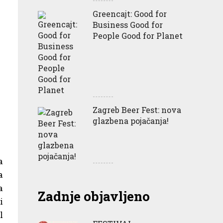
Greencajt: Good for
Business Good for
People Good for Planet
Zagreb Beer Fest: nova
glazbena pojačanja!
a
a
a
Zadnje objavljeno
i
l