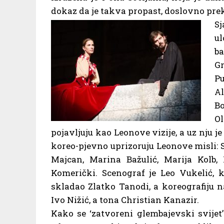
dokaz da je takva propast, doslovno pre
S
u
ba
Gr
Pu
A
Bo
Ol
pojavljuju kao Leonove vizije, a uz nju 
koreo-pjevno uprizoruju Leonove misli: S
Majcan, Marina Bažulić, Marija Kolb
Komerički. Scenograf je Leo Vukelić, k
skladao Zlatko Tanodi, a koreografiju n
Ivo Nižić, a tona Christian Kanazir.
Kako se ‘zatvoreni glembajevski svijet’