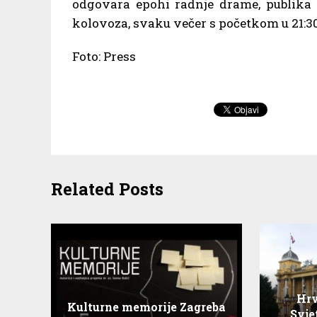
odgovara epohi radnje drame, publika 68
kolovoza, svaku večer s početkom u 21:30
Foto: Press
Related Posts
Hrv
Kulturne memorije Zagreba
Svje