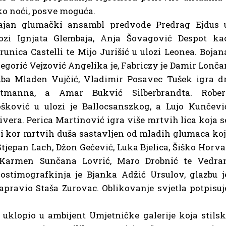
ko noći, posve moguća.
jajan glumački ansambl predvode Predrag Ejdus 
lozi Ignjata Glembaja, Anja Šovagović Despot ka
runica Castelli te Mijo Jurišić u ulozi Leonea. Bojan
egorić Vejzović Angelika je, Fabriczy je Damir Lončar
ba Mladen Vujčić, Vladimir Posavec Tušek igra dr
ltmanna, a Amar Bukvić Silberbrandta. Rober
šković u ulozi je Ballocsanszkog, a Lujo Kunčevi
ivera. Perica Martinović igra više mrtvih lica koja s
je i kor mrtvih duša sastavljen od mladih glumaca koj
tjepan Lach, Džon Gečević, Luka Bjelica, Šiško Horva
, Karmen Sunčana Lovrić, Maro Drobnić te Vedra
ostimografkinja je Bjanka Adžić Ursulov, glazbu j
apravio Staša Zurovac. Oblikovanje svjetla potpisuj
 uklopio u ambijent Umjetničke galerije koja stilsk