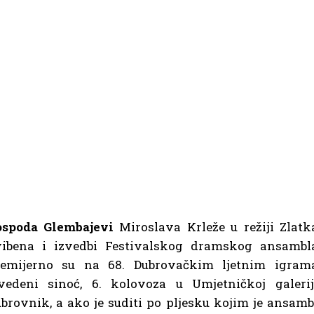
ospoda Glembajevi
Miroslava Krleže u režiji Zlatk
vibena i izvedbi Festivalskog dramskog ansambl
remijerno su na 68. Dubrovačkim ljetnim igram
vedeni sinoć, 6. kolovoza u Umjetničkoj galerij
brovnik, a ako je suditi po pljesku kojim je ansamb