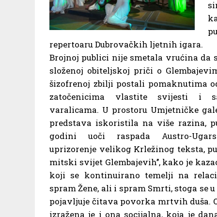
si
k
p
repertoaru Dubrovačkih ljetnih igara.
Brojnoj publici nije smetala vrućina da 
složenoj obiteljskoj priči o Glembajevi
šizofrenoj zbilji postali pomaknutima o
zatočenicima vlastite svijesti i s
varalicama. U prostoru Umjetničke galer
predstava iskoristila na više razina, p
godini uoči raspada Austro-Ugar
uprizorenje velikog Krležinog teksta, pub
mitski svijet Glembajevih’’, kako je kazao
koji se kontinuirano temelji na relac
spram Žene, ali i spram Smrti, stoga se 
pojavljuje čitava povorka mrtvih duša.
izražena je i ona socijalna, koja je d