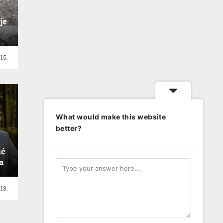
je
15.
What would make this website
better?
ić
a
18.