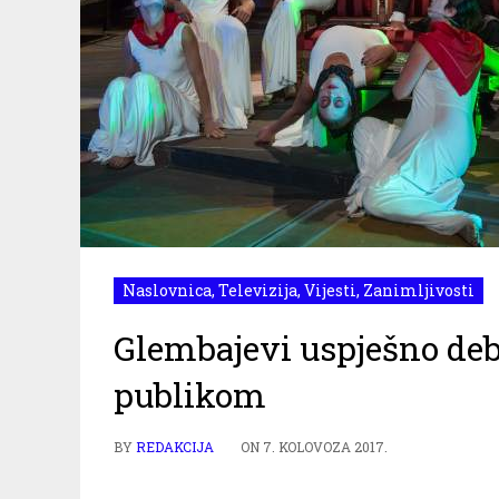
Naslovnica
,
Televizija
,
Vijesti
,
Zanimljivosti
Glembajevi uspješno deb
publikom
BY
REDAKCIJA
ON
7. KOLOVOZA 2017.