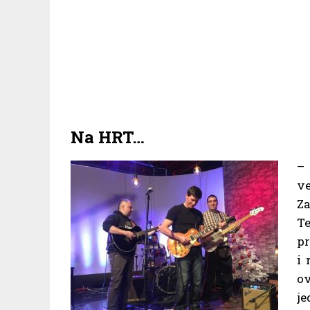
Na HRT…
– 
ve
Za
Te
pr
i 
ov
je