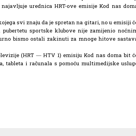
– najavljuje urednica HRT-ove emisije Kod nas dom
ojega svi znaju da je spretan na gitari, no u emisiji ć
 pubertetu sportske klubove nije zamijenio noćni
urno bismo ostali zakinuti za mnoge hitove sastav
evizije (HRT ― HTV 1) emisiju Kod nas doma bit ć
a, tableta i računala s pomoću multimedijske uslug