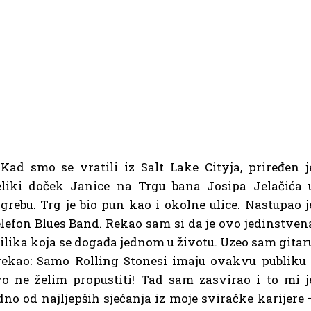
Kad smo se vratili iz Salt Lake Cityja, priređen j
liki doček Janice na Trgu bana Josipa Jelačića 
grebu. Trg je bio pun kao i okolne ulice. Nastupao j
lefon Blues Band. Rekao sam si da je ovo jedinstven
ilika koja se događa jednom u životu. Uzeo sam gitar
rekao: Samo Rolling Stonesi imaju ovakvu publiku 
o ne želim propustiti! Tad sam zasvirao i to mi j
dno od najljepših sjećanja iz moje sviračke karijere 