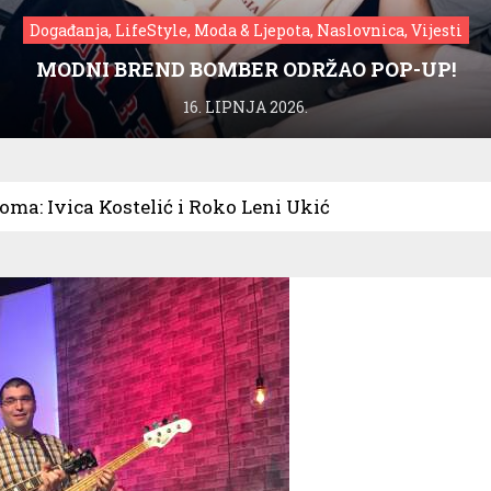
Događanja, LifeStyle, Moda & Ljepota, Naslovnica, Vijesti
MODNI BREND BOMBER ODRŽAO POP-UP!
16. LIPNJA 2026.
oma: Ivica Kostelić i Roko Leni Ukić