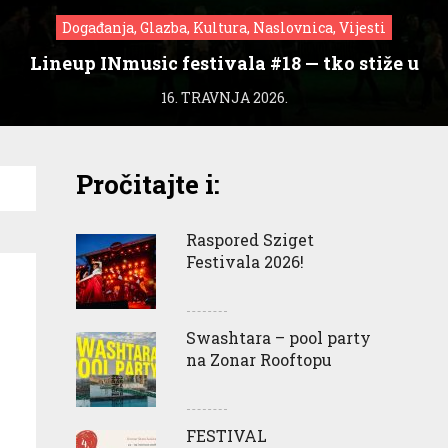
Događanja, Glazba, Kultura, Naslovnica, Vijesti
Lineup INmusic festivala #18 — tko stiže u
Zagreb?
16. TRAVNJA 2026.
Pročitajte i:
Raspored Sziget
Festivala 2026!
Swashtara – pool party
na Zonar Rooftopu
FESTIVAL