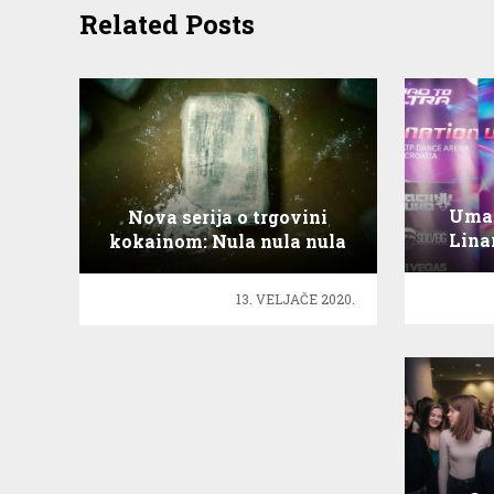
Related Posts
Umag
Nova serija o trgovini
Lina
kokainom: Nula nula nula
hito
13. VELJAČE 2020.