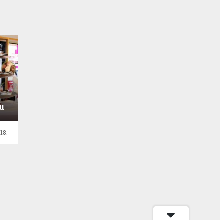
i
u
18.