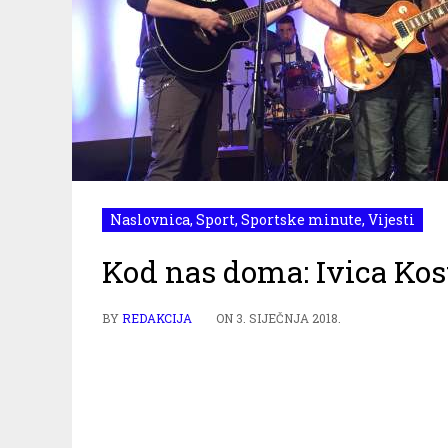
Naslovnica
,
Sport
,
Sportske minute
,
Vijesti
Kod nas doma: Ivica Kost
BY
REDAKCIJA
ON
3. SIJEČNJA 2018.