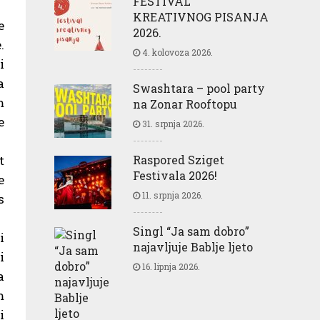
FESTIVAL
KREATIVNOG PISANJA
e
2026.
.
4. kolovoza 2026.
i
a
Swashtara – pool party
m
na Zonar Rooftopu
e
31. srpnja 2026.
t
Raspored Sziget
Festivala 2026!
e
11. srpnja 2026.
s
Singl “Ja sam dobro”
i
najavljuje Bablje ljeto
i
16. lipnja 2026.
a
m
i