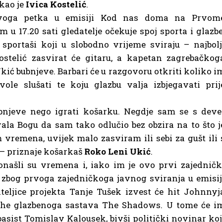
kao je
Ivica Kostelić
.
voga petka u emisiji Kod nas doma na Prvom
u 17.20 sati gledatelje očekuje spoj sporta i glazbe
sportaši koji u slobodno vrijeme sviraju – najbolj
stelić zasvirat će gitaru, a kapetan zagrebačkog
ić bubnjeve. Barbari će u razgovoru otkriti koliko i
ole slušati te koju glazbu valja izbjegavati prij
bnjeve nego igrati košarku. Negdje sam se s deve
ala Bogu da sam tako odlučio bez obzira na to što j
vremena, uvijek malo zasviram ili sebi za gušt ili 
a – priznaje košarkaš
Roko Leni Ukić
.
ašli su vremena i, iako im je ovo prvi zajedničk
i zbog prvoga zajedničkoga javnog sviranja u emisij
ljice projekta Tanje Tušek izvest će hit Johnnyj
ache glazbenoga sastava The Shadows. U tome će i
asist Tomislav Kalousek, bivši politički novinar koj