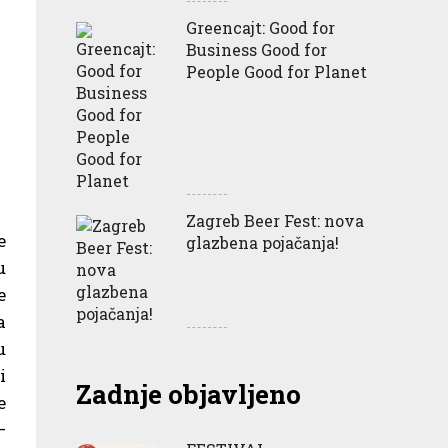
Greencajt: Good for
Business Good for
People Good for Planet
Zagreb Beer Fest: nova
e
glazbena pojačanja!
u
e
a
u
i
Zadnje objavljeno
e
–