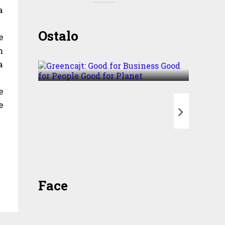
a
Greencajt: Good for
Ostalo
e
Business Good for People
m
Good for Planet
a
e
e
T
Face