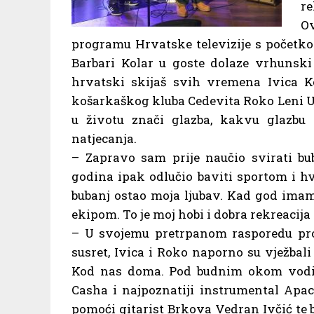
re
O
programu Hrvatske televizije s početkom 
Barbari Kolar u goste dolaze vrhunski 
hrvatski skijaš svih vremena Ivica Ko
košarkaškog kluba Cedevita Roko Leni Uk
u životu znači glazba, kakvu glazbu v
natjecanja.
– Zapravo sam prije naučio svirati bu
godina ipak odlučio baviti sportom i hv
bubanj ostao moja ljubav. Kad god imam 
ekipom. To je moj hobi i dobra rekreacij
– U svojemu pretrpanom rasporedu pron
susret, Ivica i Roko naporno su vježbal
Kod nas doma. Pod budnim okom vodite
Casha i najpoznatiji instrumental Ap
pomoći gitarist Brkova Vedran Ivčić te b