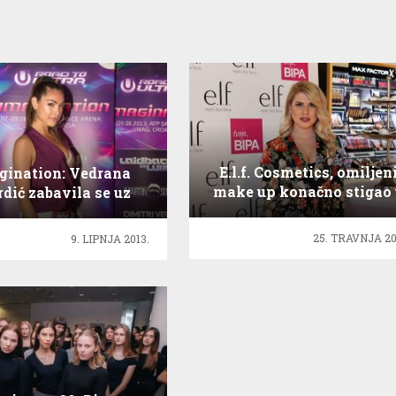
E.l.f. Cosmetics, omiljen
ination: Vedrana
make up konačno stigao 
rdić zabavila se uz
Hrvatsku
ve svjetskih DJ-a!
25. TRAVNJA 20
9. LIPNJA 2013.