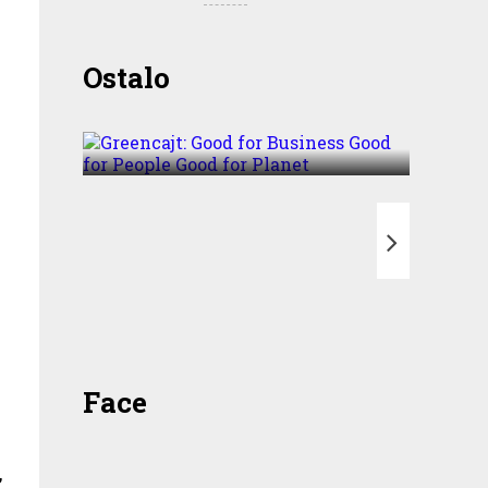
Greencajt: Good for
Ostalo
Business Good for People
Good for Planet
T
Face
,