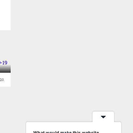
D-
20.
What would make this website