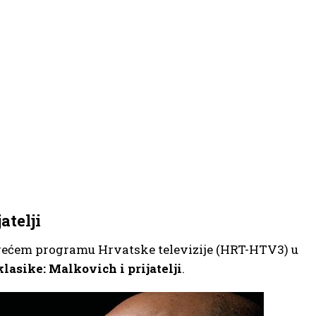
atelji
 Trećem programu Hrvatske televizije (HRT-HTV3) u
klasike: Malkovich i prijatelji
.