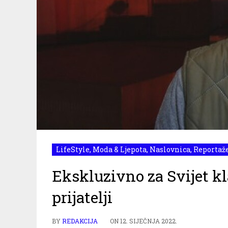
LifeStyle
,
Moda & Ljepota
,
Naslovnica
,
Reportaž
Ekskluzivno za Svijet k
prijatelji
BY
REDAKCIJA
ON
12. SIJEČNJA 2022.