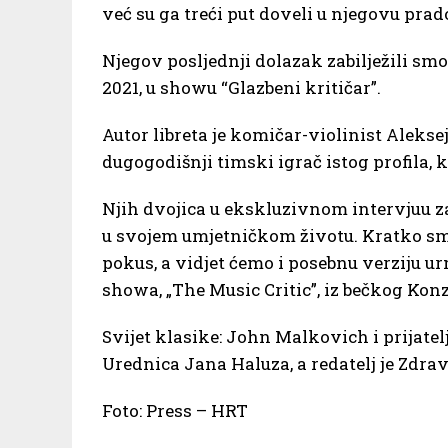
već su ga treći put doveli u njegovu pr
Njegov posljednji dolazak zabilježili sm
2021, u showu “Glazbeni kritičar”.
Autor libreta je komičar-violinist Aleks
dugogodišnji timski igrač istog profila, 
Njih dvojica u ekskluzivnom intervjuu za
u svojem umjetničkom životu. Kratko s
pokus, a vidjet ćemo i posebnu verziju u
showa, „The Music Critic”, iz bečkog Kon
Svijet klasike: John Malkovich i prijatelj
Urednica Jana Haluza, a redatelj je Zdr
Foto: Press – HRT