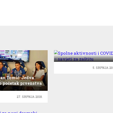
Spolne aktivnosti i COVI
19 – savjeti za zaštitu
5. SRPNJA 20
an Tomić: Jedva
 početak prvenstva
27. SRPNJA 2018.
čaj za novi dramski