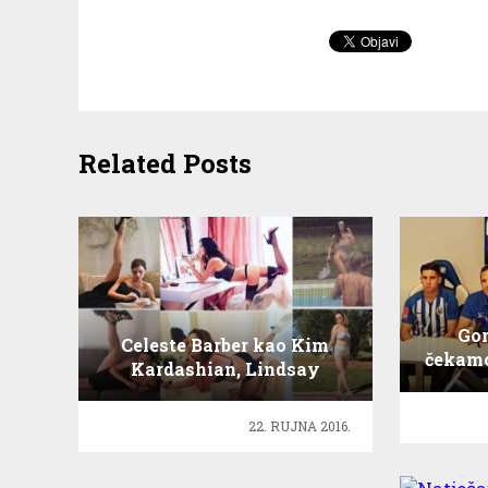
Related Posts
Gor
Celeste Barber kao Kim
čekamo
Kardashian, Lindsay
Lohan, J. Lo
22. RUJNA 2016.
Natje