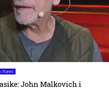
e
,
Vijesti
lasike: John Malkovich i