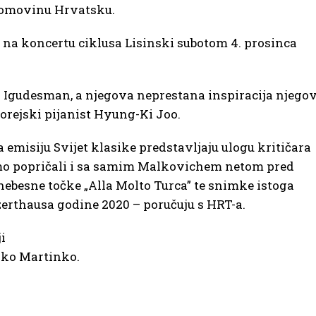
adomovinu Hrvatsku.
o na koncertu ciklusa Lisinski subotom 4. prosinca
ej Igudesman, a njegova neprestana inspiracija njego
korejski pijanist Hyung-Ki Joo.
 emisiju Svijet klasike predstavljaju ulogu kritičara
mo popričali i sa samim Malkovichem netom pred
rnebesne točke „Alla Molto Turca” te snimke istoga
zerthausa godine 2020 – poručuju s HRT-a.
i
avko Martinko.