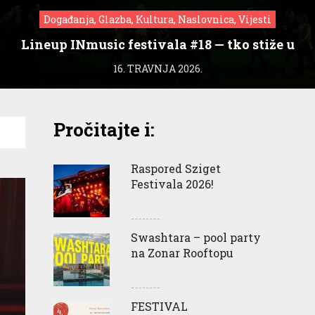
Događanja, Glazba, Kultura, Naslovnica, Vijesti
Lineup INmusic festivala #18 — tko stiže u
Zagreb?
16. TRAVNJA 2026.
Pročitajte i:
Raspored Sziget
Festivala 2026!
Swashtara – pool party
na Zonar Rooftopu
FESTIVAL