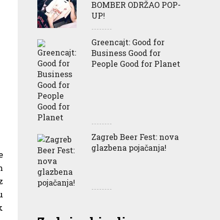
BOMBER ODRŽAO POP-
UP!
Greencajt: Good for
Business Good for
People Good for Planet
Zagreb Beer Fest: nova
glazbena pojačanja!
e
m
z
u
k