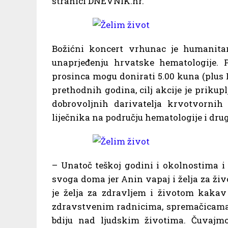
stranici DNEVNIK.hr.
Božićni koncert vrhunac je humanita
unaprjeđenju hrvatske hematologije. 
prosinca mogu donirati 5.00 kuna (plus 
prethodnih godina, cilj akcije je prikup
dobrovoljnih darivatelja krvotvornih
liječnika na području hematologije i drug
– Unatoč teškoj godini i okolnostima i
svoga doma jer Anin vapaj i želja za ži
je želja za zdravljem i životom kakav
zdravstvenim radnicima, spremačicama,
bdiju nad ljudskim životima. Čuvajmo