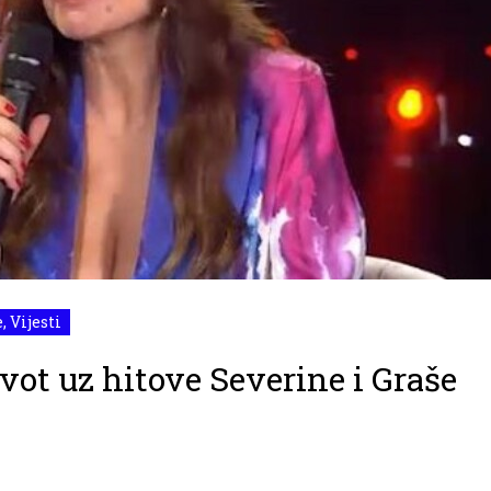
e
,
Vijesti
vot uz hitove Severine i Graše