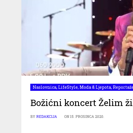
Naslovnica
,
LifeStyle
,
Moda & Ljepota
,
Reportaž
Božićni koncert Želim ži
BY
REDAKCIJA
ON
15. PROSINCA 2020.