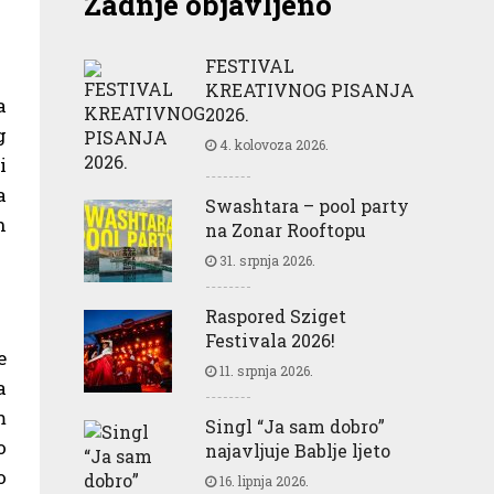
Zadnje objavljeno
FESTIVAL
KREATIVNOG PISANJA
a
2026.
g
4. kolovoza 2026.
i
a
Swashtara – pool party
h
na Zonar Rooftopu
31. srpnja 2026.
Raspored Sziget
Festivala 2026!
e
11. srpnja 2026.
a
m
Singl “Ja sam dobro”
o
najavljuje Bablje ljeto
o
16. lipnja 2026.