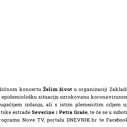
božićnom koncertu
Želim život
u organizaciji Zaklad
 epidemiološku situaciju uzrokovanu koronaviruso
ugačijem izdanju, ali s istim plemenitim ciljem u
atske estrade
Severine
i
Petra Graše
, te će se u subot
a programu Nove TV, portalu DNEVNIK.hr te Faceboo