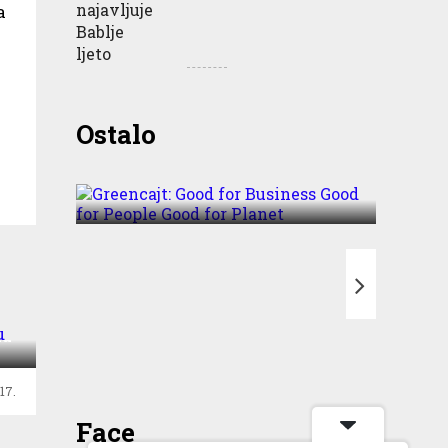
a
Greencajt: Good for
Ostalo
Business Good for People
Good for Planet
 u
T
na
17.
Face