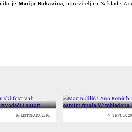
čila je
Marija Rukavina
, upraviteljica Zaklade An
imurski festival:
Marin Čilić i Ana Konjuh
ni izvođači i autori
osmini finala Wimbledo
16. LISTOPADA 2016.
7. SRPNJA 20
 Svjetskog prvenstva