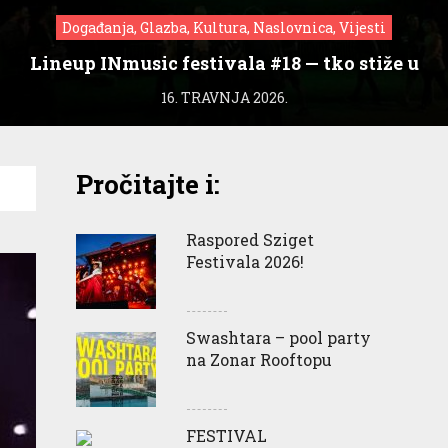
Događanja, Glazba, Kultura, Naslovnica, Vijesti
Lineup INmusic festivala #18 — tko stiže u
Zagreb?
16. TRAVNJA 2026.
Pročitajte i:
Raspored Sziget
Festivala 2026!
Swashtara – pool party
na Zonar Rooftopu
FESTIVAL