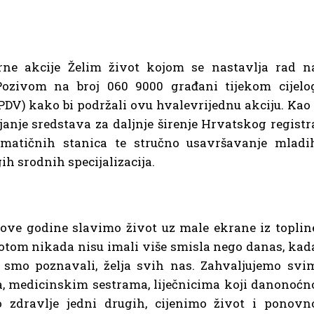
rne akcije Želim život kojom se nastavlja rad n
Pozivom na broj 060 9000 građani tijekom cijelo
PDV) kako bi podržali ovu hvalevrijednu akciju. Kao 
ljanje sredstava za daljnje širenje Hrvatskog registr
 matičnih stanica te stručno usavršavanje mladi
ih srodnih specijalizacija.
 ove godine slavimo život uz male ekrane iz toplin
votom nikada nisu imali više smisla nego danas, kad
 smo poznavali, želja svih nas. Zahvaljujemo svi
 medicinskim sestrama, liječnicima koji danonoćn
 zdravlje jedni drugih, cijenimo život i ponovn