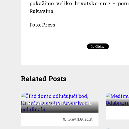
pokažimo veliko hrvatsko srce – poru
Rukavina.
Foto: Press
Related Posts
Međ
Odabra
Čilić donio odlučujući bod,
Hrvatska protiv Amerike u
polufinalu
8. TRAVNJA 2018.
2 krug