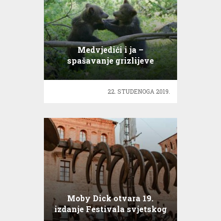
Medvjedići i ja –
spašavanje grizlijeve
mladunčadi
22. STUDENOGA 2019.
Moby Dick otvara 19.
izdanje Festivala svjetskog
kazališta