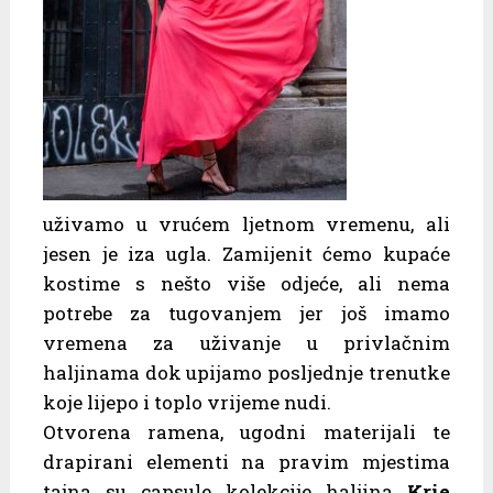
uživamo u vrućem ljetnom vremenu, ali
jesen je iza ugla. Zamijenit ćemo kupaće
kostime s nešto više odjeće, ali nema
potrebe za tugovanjem jer još imamo
vremena za uživanje u privlačnim
haljinama dok upijamo posljednje trenutke
koje lijepo i toplo vrijeme nudi.
Otvorena ramena, ugodni materijali te
drapirani elementi na pravim mjestima
tajna su capsule kolekcije haljina
Krie