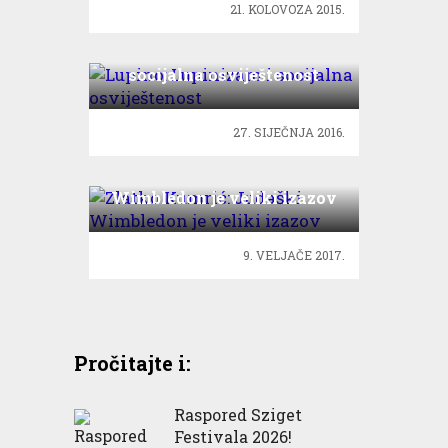
21. KOLOVOZA 2015.
Lupino: Lupinizam i
socijalna osviještenost
27. SIJEČNJA 2016.
Zlatko Kumrić: Judaški
Wimbledon je veliki izazov
9. VELJAČE 2017.
Pročitajte i:
Raspored Sziget
Festivala 2026!