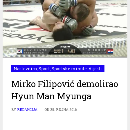
Naslovnica
,
Sport
,
Sportske minute
,
Vijesti
Mirko Filipović demolirao
Hyun Man Myunga
BY
REDAKCIJA
ON
25. RUJNA 2016.