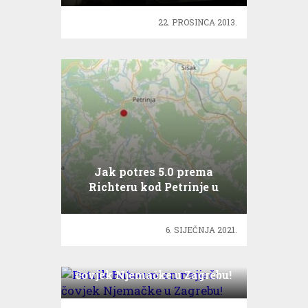
22. PROSINCA 2013.
Jak potres 5.0 prema
Richteru kod Petrinje u
18.01 sati
6. SIJEČNJA 2021.
Patrik Baboumian najjači
čovjek Njemačke u Zagrebu!