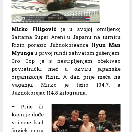
Mirko Filipović
je u svojoj omiljenoj
Saitama Super Areni u Japanu na turniru
Rizin porazio Južnokoreanca
Hyun Man
Myunga
u prvoj rundi zahvatom gušenjem.
Cro Cop je s nestrpljenjem očekivao
povratnički meč u okviru japanske
organizacije Rizin. A dan prije meča na
vaganju, Mirko je težio 104.7, a
Južnokorejac 114.8 kilograma.
– Prije ili
kasnije dođe
vrijeme kad
čovjek mora