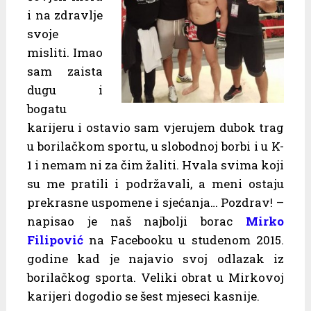
i na zdravlje
svoje
misliti. Imao
sam zaista
dugu i
bogatu
karijeru i ostavio sam vjerujem dubok trag
u borilačkom sportu, u slobodnoj borbi i u K-
1 i nemam ni za čim žaliti. Hvala svima koji
su me pratili i podržavali, a meni ostaju
prekrasne uspomene i sjećanja… Pozdrav! –
napisao je naš najbolji borac
Mirko
Filipović
na Facebooku u studenom 2015.
godine kad je najavio svoj odlazak iz
borilačkog sporta. Veliki obrat u Mirkovoj
karijeri dogodio se šest mjeseci kasnije.