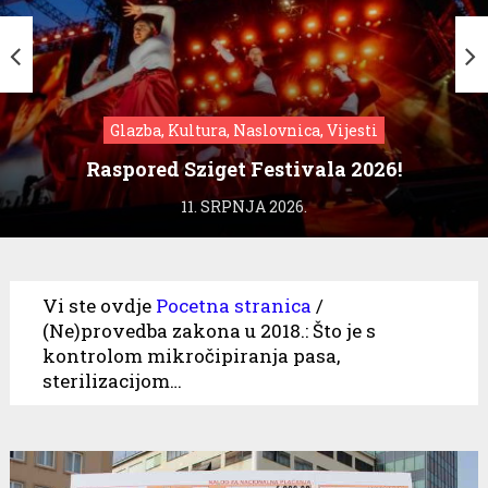
Glazba, Kultura, Naslovnica, Vijesti
Raspored Sziget Festivala 2026!
11. SRPNJA 2026.
Vi ste ovdje
Pocetna stranica
/
(Ne)provedba zakona u 2018.: Što je s
kontrolom mikročipiranja pasa,
sterilizacijom…