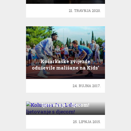
21. TRAVNJA 2020.
Košarkaške zvijezde
oduševile mališane na Kids’
Day
24. RUJNA 2017.
Kolumna: Iva Leko –
ljetovanje s djecom!
25. LIPNJA 2015.