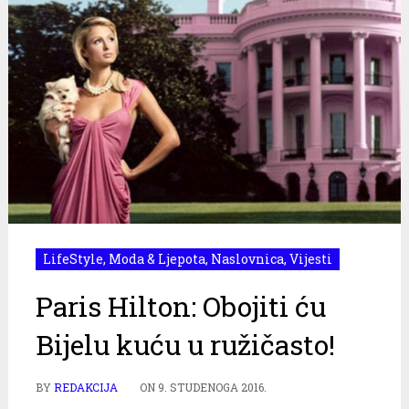
LifeStyle
,
Moda & Ljepota
,
Naslovnica
,
Vijesti
Paris Hilton: Obojiti ću
Bijelu kuću u ružičasto!
BY
REDAKCIJA
ON
9. STUDENOGA 2016.