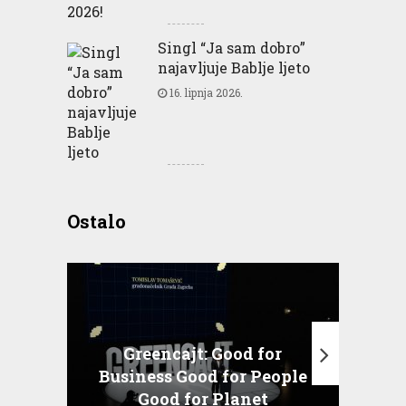
Singl “Ja sam dobro”
najavljuje Bablje ljeto
16. lipnja 2026.
Ostalo
Greencajt: Good for
Business Good for People
T
Good for Planet