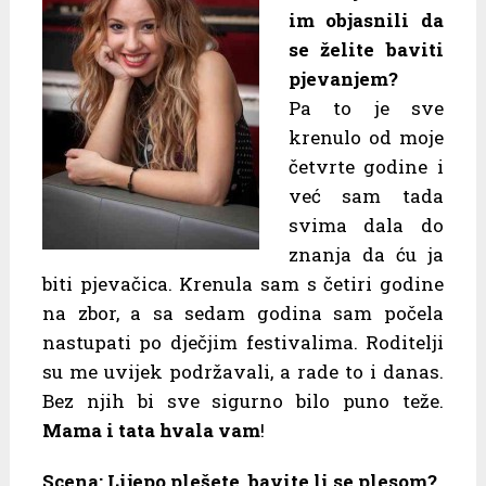
im objasnili da
se želite baviti
pjevanjem?
Pa to je sve
krenulo od moje
četvrte godine i
već sam tada
svima dala do
znanja da ću ja
biti pjevačica. Krenula sam s četiri godine
na zbor, a sa sedam godina sam počela
nastupati po dječjim festivalima. Roditelji
su me uvijek podržavali, a rade to i danas.
Bez njih bi sve sigurno bilo puno teže.
Mama i tata hvala vam
!
Scena: Lijepo plešete, bavite li se plesom?