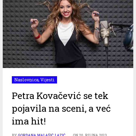
Naslovnica
,
Vijesti
Petra Kovačević se tek
pojavila na sceni, a već
ima hit!
BY
GORDANA MALAŠIĆ LAZIĆ
ON
20. RUJNA 2013.