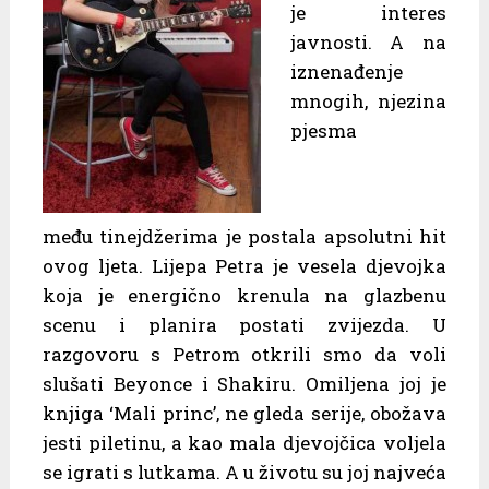
je interes
javnosti. A na
iznenađenje
mnogih, njezina
pjesma
među tinejdžerima je postala apsolutni hit
ovog ljeta. Lijepa Petra je vesela djevojka
koja je energično krenula na glazbenu
scenu i planira postati zvijezda. U
razgovoru s Petrom otkrili smo da voli
slušati Beyonce i Shakiru. Omiljena joj je
knjiga ‘Mali princ’, ne gleda serije, obožava
jesti piletinu, a kao mala djevojčica voljela
se igrati s lutkama. A u životu su joj najveća