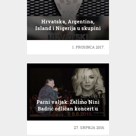
Hrvatska, Argentina,
Island i Nigerija u skupini
D
1. PROSINCA 2017.
Parni valjak: Želimo Nini
Badrić odličan koncert u
pulskoj Areni
27. SRPNJA 2016.