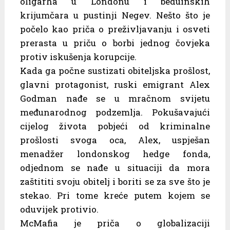
oligarha u Londonu i beduinskih
krijumčara u pustinji Negev. Nešto što je
počelo kao priča o preživljavanju i osveti
prerasta u priču o borbi jednog čovjeka
protiv iskušenja korupcije.
Kada ga počne sustizati obiteljska prošlost,
glavni protagonist, ruski emigrant Alex
Godman nađe se u mračnom svijetu
međunarodnog podzemlja. Pokušavajući
cijelog života pobjeći od kriminalne
prošlosti svoga oca, Alex, uspješan
menadžer londonskog hedge fonda,
odjednom se nađe u situaciji da mora
zaštititi svoju obitelj i boriti se za sve što je
stekao. Pri tome kreće putem kojem se
oduvijek protivio.
McMafia je priča o globalizaciji