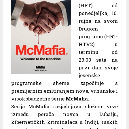
(HRT) od
ponedjeljka, 16.
rujna na svom
Drugom
programu (HRT-
HTV2) u
terminu od
23.00 sata na
prvi dan svoje
jesenske
programske sheme započinje s
premijernim emitiranjem nove, vrhunske i
visokobudžetne serije
McMafia
.
Serija McMafia razjašnjava složene veze
između perača novca u Dubaiju,
kibernetičkih kriminalaca u Indiji, ruskih