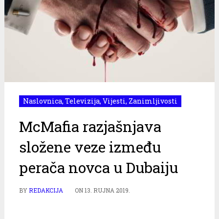
Naslovnica
,
Televizija
,
Vijesti
,
Zanimljivosti
McMafia razjašnjava
složene veze između
perača novca u Dubaiju
BY
REDAKCIJA
ON
13. RUJNA 2019.