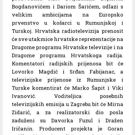
Bogdanovićem i Dariom Šarićem, odlazi s
velikim ambicijama na Europsko
prvenstvo u košarci u Rumunjskoj i
Turskoj. Hrvatska radiotelevizija prenosit
će sve utakmice hrvatske reprezentacije na
Drugome programu Hrvatske televizije i na
Drugome programu Hrvatskoga radija.
Komentatori radijskih prijenosa bit će
Lovorko Magdić i Srđan Fabijanac, a
televizijske prijenose iz Rumunjske i
Turske komentirat će Marko Šapit i Viki
Ivanović. Voditeljica posebnih
televizijskih emisija u Zagrebu bit će Mirna
Zidarić, a za realizatorski dio posla
zaduženi su Davorka Fuzul i Dražen
Iričanin. Producent projekta je Goran