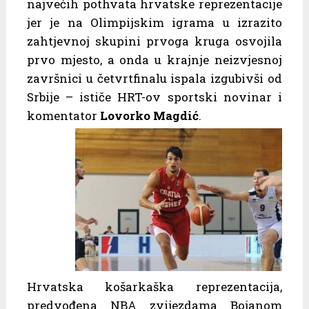
najvećih pothvata hrvatske reprezentacije
jer je na Olimpijskim igrama u izrazito
zahtjevnoj skupini prvoga kruga osvojila
prvo mjesto, a onda u krajnje neizvjesnoj
završnici u četvrtfinalu ispala izgubivši od
Srbije – ističe HRT-ov sportski novinar i
komentator
Lovorko Magdić
.
Hrvatska košarkaška reprezentacija,
predvođena NBA zvijezdama Bojanom