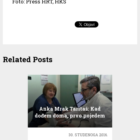
Foto: Press HRT, HKS
Related Posts
Anka Mrak Taritaš: Kad
dođem doma, prvo pojedem
vrata od frižidera, pa onda
frižider!
30. STUDENOGA 2016.