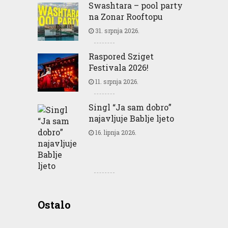
Swashtara – pool party
na Zonar Rooftopu
31. srpnja 2026.
Raspored Sziget
Festivala 2026!
11. srpnja 2026.
Singl “Ja sam dobro”
najavljuje Bablje ljeto
16. lipnja 2026.
Greencajt: Good for
Ostalo
Business Good for People
Good for Planet