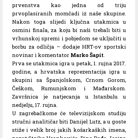
prvenstva kao jedna od triju
prvoplasiranih momčadi iz naše skupine.
Nakon toga slijedi ključna utakmica u
osmini finala, za koju bi naši trebali biti u
vrhunskoj spremi i pobjedom se uključiti u
borbu za odličja – dodaje HRT-ov sportski
novinar i komentator
Marko Šapit
.
Prva se utakmica igra u petak, 1. rujna 2017.
godine, a hrvatska reprezentacija igra u
skupini sa Španjolskom, Crnom Gorom,
Češkom, Rumunjskom i Mađarskom.
Završnica je natjecanja u Istanbulu u
nedjelju, 17. rujna.
U zagrebačkome će televizijskom studiju
stručni analitičar biti Danijel Lutz, a u goste
stiže i velik broj jakih košarkaških imena,