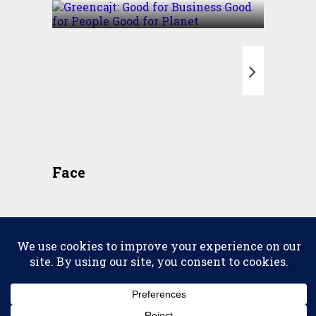
T
Face