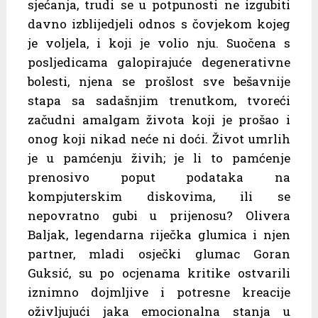
sjećanja, trudi se u potpunosti ne izgubiti
davno izblijedjeli odnos s čovjekom kojeg
je voljela, i koji je volio nju. Suočena s
posljedicama galopirajuće degenerativne
bolesti, njena se prošlost sve bešavnije
stapa sa sadašnjim trenutkom, tvoreći
začudni amalgam života koji je prošao i
onog koji nikad neće ni doći. Život umrlih
je u pamćenju živih; je li to pamćenje
prenosivo poput podataka na
kompjuterskim diskovima, ili se
nepovratno gubi u prijenosu? Olivera
Baljak, legendarna riječka glumica i njen
partner, mladi osječki glumac Goran
Guksić, su po ocjenama kritike ostvarili
iznimno dojmljive i potresne kreacije
oživljujući jaka emocionalna stanja u