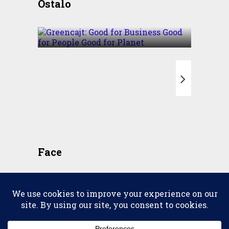
Ostalo
Business Good for People
Good for Planet
T
Face