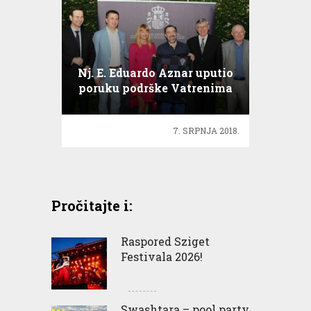
Nj. E. Eduardo Aznar uputio
poruku podrške Vatrenima
na SP u Rusiji
7. SRPNJA 2018.
Pročitajte i:
Raspored Sziget
Festivala 2026!
Swashtara – pool party