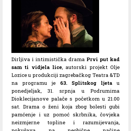
Dirljiva i intimistička drama
Prvi put kad
sam ti vidjela lice
, autorski projekt Olje
Lozice u produkciji zagrebačkog Teatra &TD
na programu je
63. Splitskog ljeta
u
ponedjeljak, 31. srpnja u Podrumima
Dioklecijanove palače s početkom u 21.00
sat. Drama o ženi koja zbog bolesti gubi
pamćenje i uz pomoć skrbnika, čovjeka
neizmjerne topline i razumijevanja,
pokušava na neobične načine