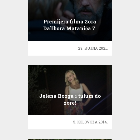
Premijera filma Zora
Dalibora Matanića 7.
listopada
29. RUJNA 2021.
Jelena Rozga i tulum do
zore!
5. KOLOVOZA 2014.