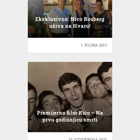
Ekskluzivno: Nico Rosberg
uživa na Hvaru!
1. RUJNA 2013.
Premijerno film Kićo – Na
prvu godišnjicu smrti
Krunoslava Slabinca
10. STUDENOGA 2021.