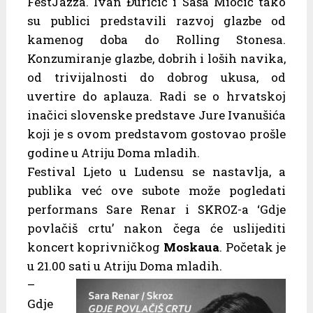
FestJazza. Ivan Đuričić i Saša Miočić tako
su publici predstavili razvoj glazbe od
kamenog doba do Rolling Stonesa.
Konzumiranje glazbe, dobrih i loših navika,
od trivijalnosti do dobrog ukusa, od
uvertire do aplauza. Radi se o hrvatskoj
inačici slovenske predstave Jure Ivanušića
koji je s ovom predstavom gostovao prošle
godine u Atriju Doma mladih.
Festival Ljeto u Ludensu se nastavlja, a
publika već ove subote može pogledati
performans Sare Renar i SKROZ-a ‘Gdje
povlačiš crtu’ nakon čega će uslijediti
koncert koprivničkog
Moskaua
. Početak je
u 21.00 sati u Atriju Doma mladih.
–
Gdje