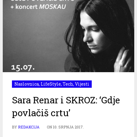
Naslovnica
,
LifeStyle
,
Tech
,
Vijesti
Sara Renar i SKROZ: ‘Gdje
povlačiš crtu’
BY
REDAKCIJA
ON
10. SRPNJA 2017.