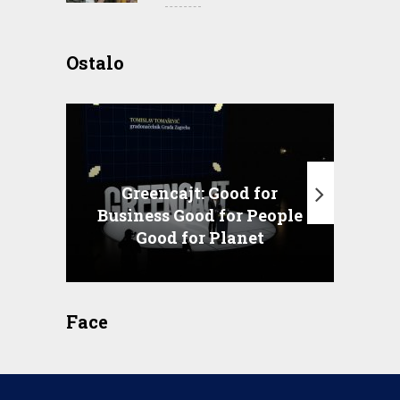
Ostalo
Greencajt: Good for
Business Good for People
T
Good for Planet
Face