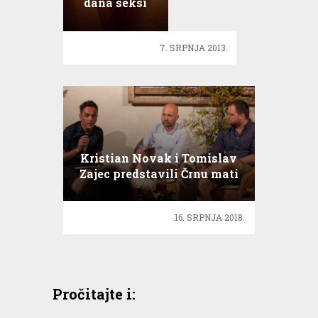
dana seksi
Ivona iz
Omiša
7. SRPNJA 2013.
Kristian Novak i Tomislav
Zajec predstavili Črnu mati
zemlu
16. SRPNJA 2018.
Pročitajte i: