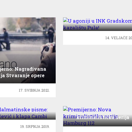
U agoniji u INK Gradsk
kazalištu Pula!
14. VELJAČE 20
jerno: Nagrađivana
ja Stvaranje opere
17. SVIBNJA 2021.
 dalmatinske pisme:
 Rončević i klapa
Premijerno: Nova
Cambi
kriminalistička serija
Hamburg 112
19. SRPNJA 2019.