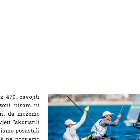
z 470, osvojiti
zoni nisam ni
ri, da možemo
eti. Iskoristili
ismo posustali
još ne poznamo