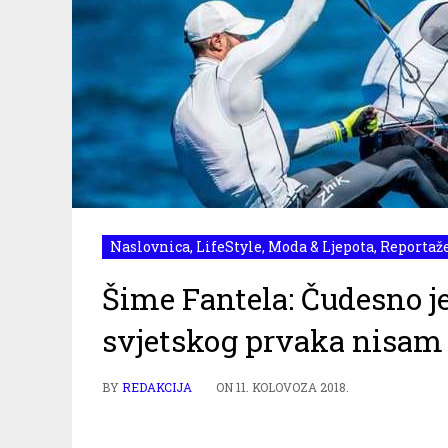
Naslovnica
,
LifeStyle
,
Moda & Ljepota
,
Reportaž
Šime Fantela: Čudesno j
svjetskog prvaka nisam 
BY
REDAKCIJA
ON
11. KOLOVOZA 2018.