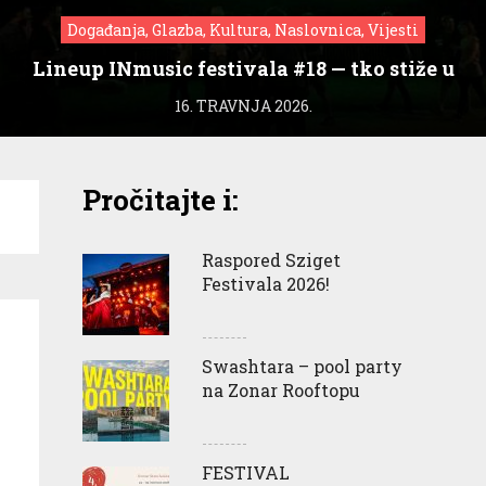
Događanja, Glazba, Kultura, Naslovnica, Vijesti
Lineup INmusic festivala #18 — tko stiže u
Zagreb?
16. TRAVNJA 2026.
Pročitajte i:
Raspored Sziget
Festivala 2026!
Swashtara – pool party
na Zonar Rooftopu
FESTIVAL