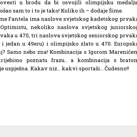
ovesti u brodu da bi osvojili olimpijsku medalju
ošao sam to i to je tako! Koliko ih – dodaje Šime.
me Fantela ima naslove svjetskog kadetskog prvak
Optimistu, nekoliko naslova svjetskog juniorsko
vaka u 470, tri naslova svjetskog seniorskog prvak
i jedan u 49eru) i olimpijsko zlato u 470. Europsk
 kraj? Samo nebo zna! Kombinacija s Igorom Mareniće
otrijebimo poznatu frazu.. a kombinacija s brato
je uspješna. Kakav niz… kakvi sportaši… Čudesno!!