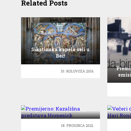
Related Posts
Sikstinska kapela seli u
Beč!
Premi
10. KOLOVOZA 2016.
emisi
Premijerno: Kazališna
Večeri
predstava Homesick
Hari
18. PROSINCA 2021.