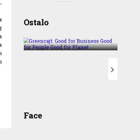
.
Greencajt: Good for
a
Ostalo
Business Good for People
g
Good for Planet
a
a
m
m
T
Face