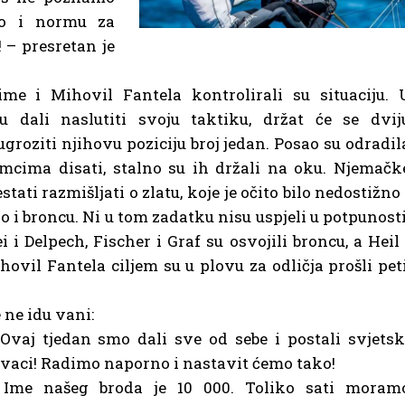
io i normu za
 – presretan je
ime i Mihovil Fantela kontrolirali su situaciju. 
dali naslutiti svoju taktiku, držat će se dvij
roziti njihovu poziciju broj jedan. Posao su odradil
emcima disati, stalno su ih držali na oku. Njemačk
ati razmišljati o zlatu, koje je očito bilo nedostižno 
 i broncu. Ni u tom zadatku nisu uspjeli u potpunosti
 i Delpech, Fischer i Graf su osvojili broncu, a Heil 
ihovil Fantela ciljem su u plovu za odličja prošli peti
 ne idu vani:
Ovaj tjedan smo dali sve od sebe i postali svjetsk
vaci! Radimo naporno i nastavit ćemo tako!
 Ime našeg broda je 10 000. Toliko sati moram