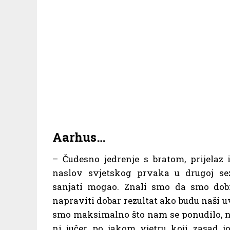
Aarhus…
– Čudesno jedrenje s bratom, prijelaz i
naslov svjetskog prvaka u drugoj se
sanjati mogao. Znali smo da smo dob
napraviti dobar rezultat ako budu naši uvj
smo maksimalno što nam se ponudilo, n
ni jučer po jakom vjetru koji zasad 