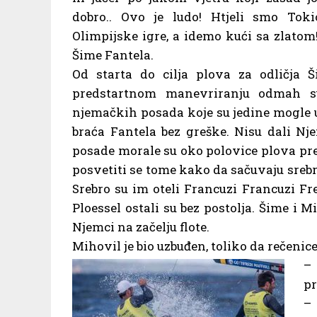
dobro.. Ovo je ludo! Htjeli smo Tok
Olimpijske igre, a idemo kući sa zlatom!
Šime Fantela.
Od starta do cilja plova za odličja Š
predstartnom manevriranju odmah su 
njemačkih posada koje su jedine mogle ug
braća Fantela bez greške. Nisu dali Nj
posade morale su oko polovice plova prest
posvetiti se tome kako da sačuvaju srebro
Srebro su im oteli Francuzi Francuzi Frei
Ploessel ostali su bez postolja. Šime i M
Njemci na začelju flote.
Mihovil je bio uzbuđen, toliko da rečenice
– 
pr
–