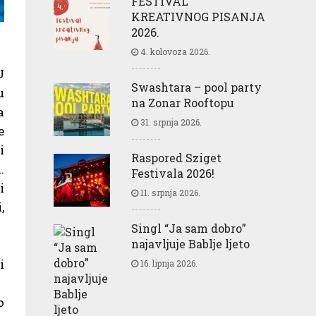
FESTIVAL
KREATIVNOG PISANJA
2026.
4. kolovoza 2026.
U
Swashtara – pool party
u
na Zonar Rooftopu
a
31. srpnja 2026.
e
i
Raspored Sziget
.
Festivala 2026!
i
11. srpnja 2026.
,
Singl “Ja sam dobro”
najavljuje Bablje ljeto
i
16. lipnja 2026.
o