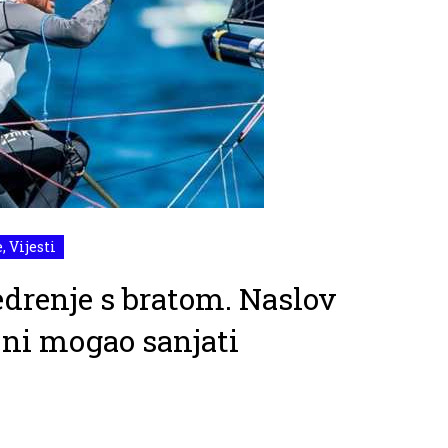
e
,
Vijesti
edrenje s bratom. Naslov
ni mogao sanjati