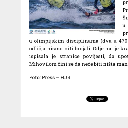
pr
Pr
Ši
u 
pr
u olimpijskim disciplinama (dva u 470 
odličja nismo niti brojali. Gdje mu je
ispisala je stranice povijesti, da up
Mihovilom čini se da neće biti ništa man
Foto: Press – HJS