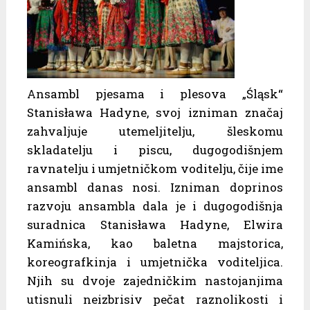
Ansambl pjesama i plesova „Śląsk“
Stanisława Hadyne, svoj izniman značaj
zahvaljuje utemeljitelju, šleskomu
skladatelju i piscu, dugogodišnjem
ravnatelju i umjetničkom voditelju, čije ime
ansambl danas nosi. Izniman doprinos
razvoju ansambla dala je i dugogodišnja
suradnica Stanisława Hadyne, Elwira
Kamińska, kao baletna majstorica,
koreografkinja i umjetnička voditeljica.
Njih su dvoje zajedničkim nastojanjima
utisnuli neizbrisiv pečat raznolikosti i