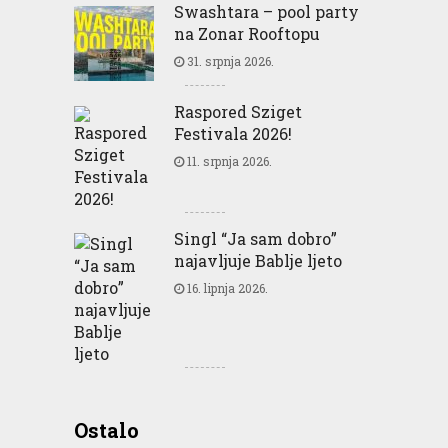
Swashtara – pool party
na Zonar Rooftopu
31. srpnja 2026.
Raspored Sziget
Festivala 2026!
11. srpnja 2026.
Singl “Ja sam dobro”
najavljuje Bablje ljeto
16. lipnja 2026.
Greencajt: Good for
Ostalo
Business Good for People