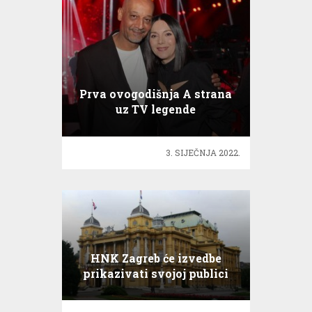
Prva ovogodišnja A strana
uz TV legende
3. SIJEČNJA 2022.
HNK Zagreb će izvedbe
prikazivati svojoj publici
putem live streaminga