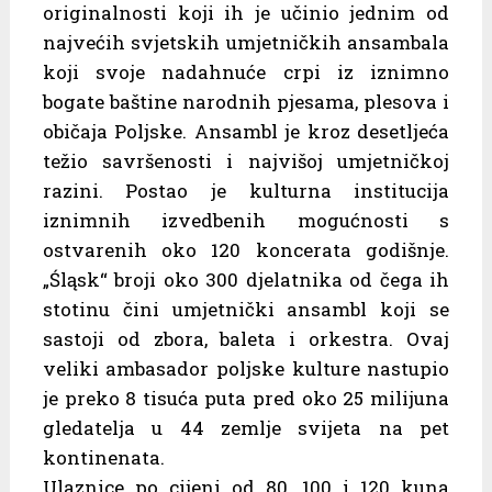
originalnosti koji ih je učinio jednim od
najvećih svjetskih umjetničkih ansambala
koji svoje nadahnuće crpi iz iznimno
bogate baštine narodnih pjesama, plesova i
običaja Poljske. Ansambl je kroz desetljeća
težio savršenosti i najvišoj umjetničkoj
razini. Postao je kulturna institucija
iznimnih izvedbenih mogućnosti s
ostvarenih oko 120 koncerata godišnje.
„Śląsk“ broji oko 300 djelatnika od čega ih
stotinu čini umjetnički ansambl koji se
sastoji od zbora, baleta i orkestra. Ovaj
veliki ambasador poljske kulture nastupio
je preko 8 tisuća puta pred oko 25 milijuna
gledatelja u 44 zemlje svijeta na pet
kontinenata.
Ulaznice po cijeni od 80, 100 i 120 kuna