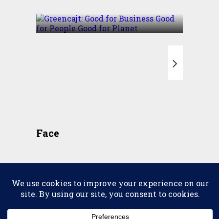
Good for Planet
T
Face