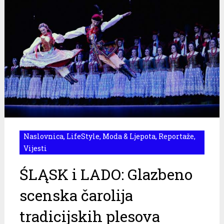
Naslovnica
,
LifeStyle
,
Moda & Ljepota
,
Reportaže
,
Vijesti
ŚLĄSK i LADO: Glazbeno
scenska čarolija
tradicijskih plesova