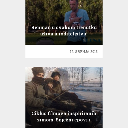
Renman u svakom trenutku
uživa u roditeljstvu!
12. SRPNJA 2013.
Ciklus filmova inspiriranih
zimom: Snježni epovi i
napetice