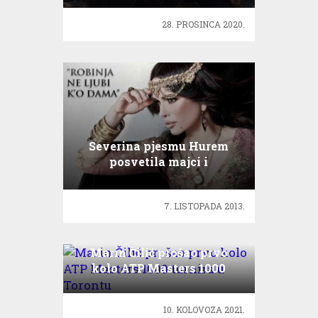
28. PROSINCA 2020.
Severina pjesmu Hurem
posvetila majci i
obožavateljima!
7. LISTOPADA 2013.
Marin Čilić prošao prvo
kolo ATP Masters 1000
turnira u Torontu
10. KOLOVOZA 2021.