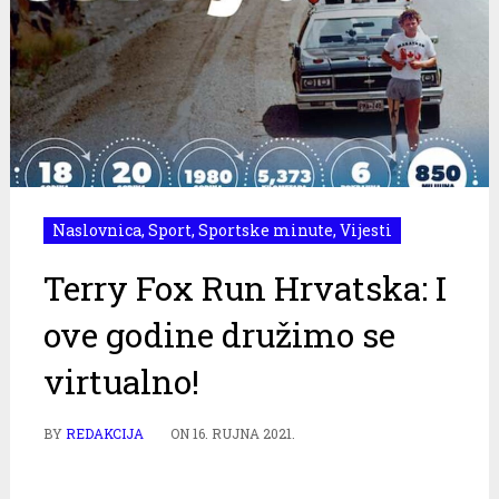
Naslovnica
,
Sport
,
Sportske minute
,
Vijesti
Terry Fox Run Hrvatska: I
ove godine družimo se
virtualno!
BY
REDAKCIJA
ON
16. RUJNA 2021.