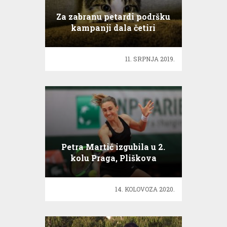
Za zabranu petardi podršku
kampanji dala četiri
ministarstva
11. SRPNJA 2019.
Petra Martić izgubila u 2.
kolu Praga, Pliškova
slavila u dva seta
14. KOLOVOZA 2020.