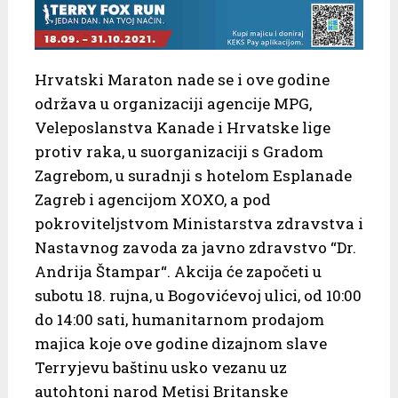
Hrvatski Maraton nade se i ove godine
održava u organizaciji agencije MPG,
Veleposlanstva Kanade i Hrvatske lige
protiv raka, u suorganizaciji s Gradom
Zagrebom, u suradnji s hotelom Esplanade
Zagreb i agencijom XOXO, a pod
pokroviteljstvom Ministarstva zdravstva i
Nastavnog zavoda za javno zdravstvo “Dr.
Andrija Štampar“. Akcija će započeti u
subotu 18. rujna, u Bogovićevoj ulici, od 10:00
do 14:00 sati, humanitarnom prodajom
majica koje ove godine dizajnom slave
Terryjevu baštinu usko vezanu uz
autohtoni narod Metisi Britanske