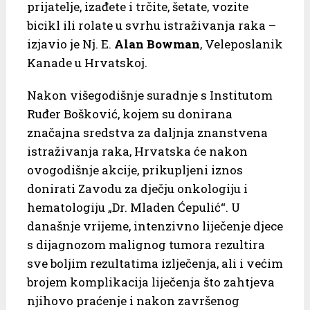
prijatelje, izađete i trčite, šetate, vozite
bicikl ili rolate u svrhu istraživanja raka –
izjavio je Nj. E.
Alan Bowman
, Veleposlanik
Kanade u Hrvatskoj.
Nakon višegodišnje suradnje s Institutom
Ruđer Bošković, kojem su donirana
značajna sredstva za daljnja znanstvena
istraživanja raka, Hrvatska će nakon
ovogodišnje akcije, prikupljeni iznos
donirati Zavodu za dječju onkologiju i
hematologiju „Dr. Mladen Ćepulić“. U
današnje vrijeme, intenzivno liječenje djece
s dijagnozom malignog tumora rezultira
sve boljim rezultatima izlječenja, ali i većim
brojem komplikacija liječenja što zahtjeva
njihovo praćenje i nakon završenog