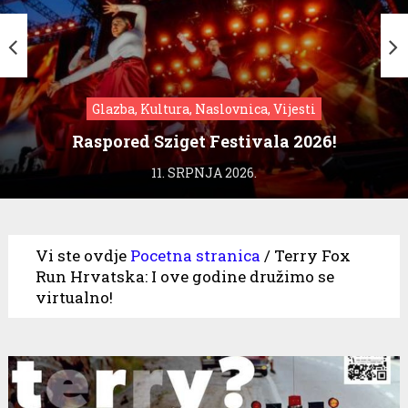
Glazba, Kultura, Naslovnica, Vijesti
Raspored Sziget Festivala 2026!
11. SRPNJA 2026.
Vi ste ovdje
Pocetna stranica
/
Terry Fox
Run Hrvatska: I ove godine družimo se
virtualno!