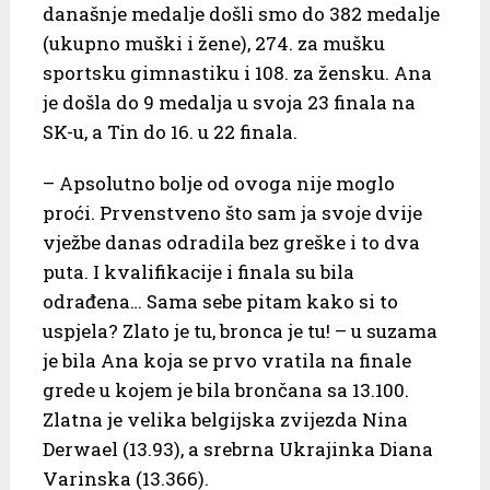
današnje medalje došli smo do 382 medalje
(ukupno muški i žene), 274. za mušku
sportsku gimnastiku i 108. za žensku. Ana
je došla do 9 medalja u svoja 23 finala na
SK-u, a Tin do 16. u 22 finala.
– Apsolutno bolje od ovoga nije moglo
proći. Prvenstveno što sam ja svoje dvije
vježbe danas odradila bez greške i to dva
puta. I kvalifikacije i finala su bila
odrađena… Sama sebe pitam kako si to
uspjela? Zlato je tu, bronca je tu! – u suzama
je bila Ana koja se prvo vratila na finale
grede u kojem je bila brončana sa 13.100.
Zlatna je velika belgijska zvijezda Nina
Derwael (13.93), a srebrna Ukrajinka Diana
Varinska (13.366).