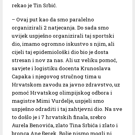
rekao je Tin Srbić.
– Ovaj put kao da smo paralelno
organizirali 2 natjecanja. Do sada smo
uvijek uspješno organizirali taj sportski
dio, imamo ogromno iskustvo s njim, ali
cijeli taj epidemiološki dio bio je dosta
stresan i nov za nas. Ali uz veliku pomoć,
savjete i logistiku docenta Krunoslava
Capaka i njegovog stručnog tima u
Hrvatskom zavodu za javno zdravstvo, uz
pomoć Hrvatskog olimpijskog odbora i
magistre Mimi Vurdelje, uspjeli smo
uspješno odraditi i taj zahtjevni dio. Na sve
to došlo je i 7 hrvatskih finala, srebro
Aurela Benovića, zlato Tina Srbića i zlato i
bronca Ane Đerek. Bolje nismo mogli ni