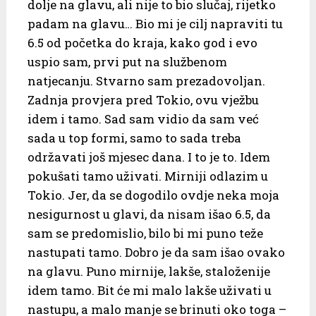
dolje na glavu, ali nije to bio slučaj, rijetko
padam na glavu… Bio mi je cilj napraviti tu
6.5 od početka do kraja, kako god i evo
uspio sam, prvi put na službenom
natjecanju. Stvarno sam prezadovoljan.
Zadnja provjera pred Tokio, ovu vježbu
idem i tamo. Sad sam vidio da sam već
sada u top formi, samo to sada treba
održavati još mjesec dana. I to je to. Idem
pokušati tamo uživati. Mirniji odlazim u
Tokio. Jer, da se dogodilo ovdje neka moja
nesigurnost u glavi, da nisam išao 6.5, da
sam se predomislio, bilo bi mi puno teže
nastupati tamo. Dobro je da sam išao ovako
na glavu. Puno mirnije, lakše, staloženije
idem tamo. Bit će mi malo lakše uživati u
nastupu, a malo manje se brinuti oko toga –