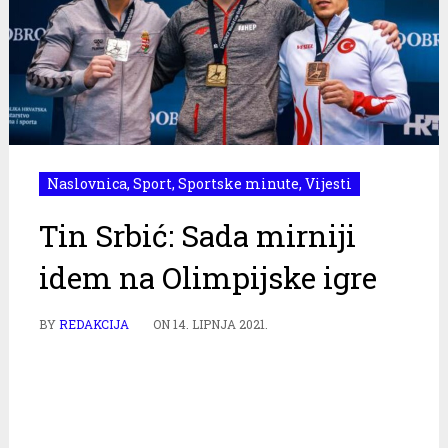
Naslovnica
,
Sport
,
Sportske minute
,
Vijesti
Tin Srbić: Sada mirniji
idem na Olimpijske igre
BY
REDAKCIJA
ON
14. LIPNJA 2021.