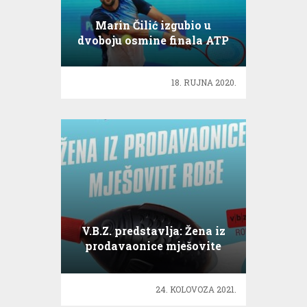
Marin Čilić izgubio u
dvoboju osmine finala ATP
Masters 1000
18. RUJNA 2020.
V.B.Z. predstavlja: Žena iz
prodavaonice mješovite
robe
24. KOLOVOZA 2021.