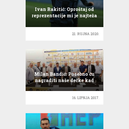
Ivan Rakitić: Oproštaj od
reprezentacije mi je najteža
odluka u karijeri
21. RUJNA 2020.
Milan Bandić: Posebno ću
nagraditi naše dečke kad
osvoje petu titulu zaredom
16. LIPNJA 2017.