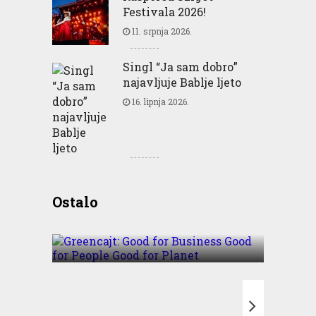
Festivala 2026!
11. srpnja 2026.
Singl “Ja sam dobro”
najavljuje Bablje ljeto
16. lipnja 2026.
Greencajt: Good for
Ostalo
Business Good for People
Good for Planet