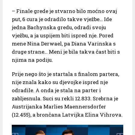
– Finale grede je stvarno bilo moćno ovaj
put, 6 cura je odradilo takve vježbe… Ide
jedna Bachynska gredu, odradi svoju
vježbu, a ja uspijem biti ispred nje. Pored
mene Nina Derwael, pa Diana Varinska s
druge strane… Meni je bila takva čast biti s
njima na podiju.
Prije nego što je startala s finalom partera,
nije znala kako su djevojke ispred nje
odradile. A onda je stala na parter i
zabljesnula. Suci su rekli 12.833. Srebrna je
Austrijanka Marlies Maennersdorfer
(12.455), a brončana Latvijka Elina Vihrova.